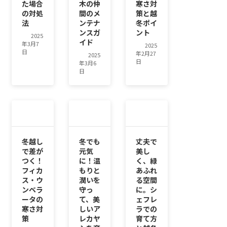
た場合
木の仲
寒さ対
の対処
間のメ
策と越
法
ンテナ
冬ポイ
ンスガ
ント
2025
イド
年3月7
2025
日
年2月27
2025
日
年3月6
日
冬越し
冬でも
丈夫で
で差が
元気
美し
つく！
に！温
く、緑
フィカ
もりと
あふれ
ス・ウ
潤いを
る空間
ンベラ
守っ
に。シ
ータの
て、美
ェフレ
寒さ対
しいア
ラでの
策
レカヤ
育て方