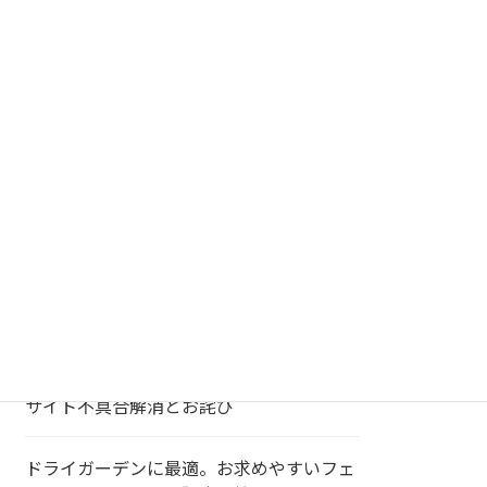
の
112
112
商
個
品
金属製(スチール、ステンレス、ア
の
10
ルミなど)
10
商
個
品
陶器製(陶器、磁器、セラミックな
の
63
ど)
63
商
個
品
の
4
uncategorized
4
商
個
品
の
商
個性的な樹形のガジュマルが入荷
品
大型のシェフレラ、現物商品が入荷中です
サイト不具合解消とお詫び
ドライガーデンに最適。お求めやすいフェ