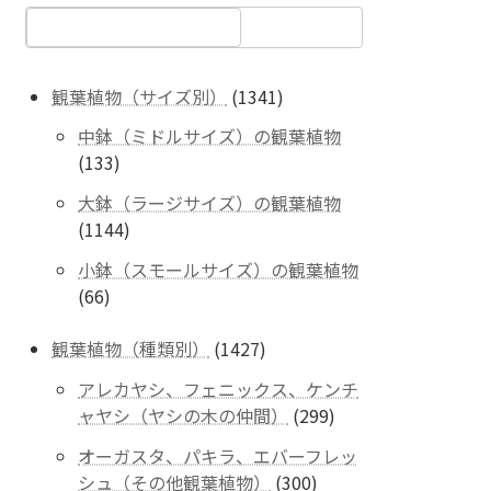
1341
観葉植物（サイズ別）
1341
個
中鉢（ミドルサイズ）の観葉植物
の
133
133
商
個
品
大鉢（ラージサイズ）の観葉植物
の
1144
1144
商
個
品
小鉢（スモールサイズ）の観葉植物
の
66
66
商
個
品
の
1427
観葉植物（種類別）
1427
商
個
アレカヤシ、フェニックス、ケンチ
品
の
299
ャヤシ（ヤシの木の仲間）
299
商
個
品
オーガスタ、パキラ、エバーフレッ
の
300
シュ（その他観葉植物）
300