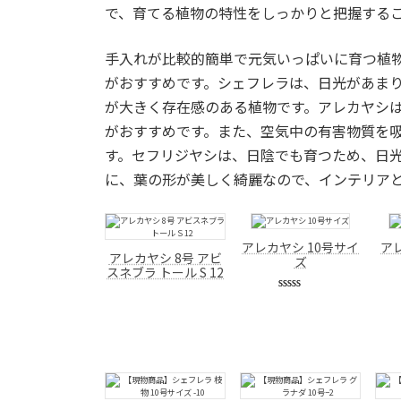
で、育てる植物の特性をしっかりと把握する
手入れが比較的簡単で元気いっぱいに育つ植
がおすすめです。シェフレラは、日光があま
が大きく存在感のある植物です。アレカヤシ
がおすすめです。また、空気中の有害物質を
す。セフリジヤシは、日陰でも育つため、日
に、葉の形が美しく綺麗なので、インテリア
アレカヤシ 10号サイ
ア
アレカヤシ 8号 アビ
ズ
スネブラ トール S 12
1
件の利用者
評価に基づ
く5段階評
価のうち、
5.00
点