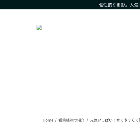
コ
ナ
個性的な樹形。人気
ン
ビ
人気の観葉植物をお求め安いお値段で。樹形にこだわった現
テ
ゲ
ン
ー
ツ
シ
へ
ョ
ス
ン
キ
に
ッ
移
プ
動
Home
観葉植物の紹介
元気いっぱい！育てやすくて