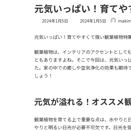
元気いっぱい！育てや
最
2024年1月5日
2024年1月5日
makim
終
更
元気いっぱい！育てやすくて強い観葉植物特
新
日
時
観葉植物は、インテリアのアクセントとして
:
ともありますよね。そこで今回は、元気いっ
た。家の中での癒しや空気浄化の効果も期待
しょう！
元気が溢れる！オススメ
観葉植物を育てる上で重要な点は、水やりと
やりと明るい日光が必要不可欠です。日光を