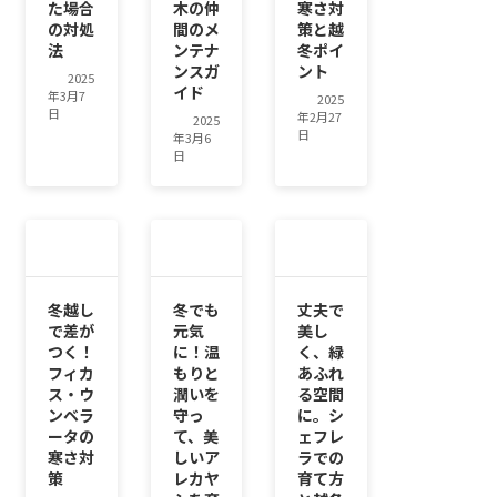
た場合
木の仲
寒さ対
の対処
間のメ
策と越
法
ンテナ
冬ポイ
ンスガ
ント
2025
イド
年3月7
2025
日
年2月27
2025
日
年3月6
日
冬越し
冬でも
丈夫で
で差が
元気
美し
つく！
に！温
く、緑
フィカ
もりと
あふれ
ス・ウ
潤いを
る空間
ンベラ
守っ
に。シ
ータの
て、美
ェフレ
寒さ対
しいア
ラでの
策
レカヤ
育て方