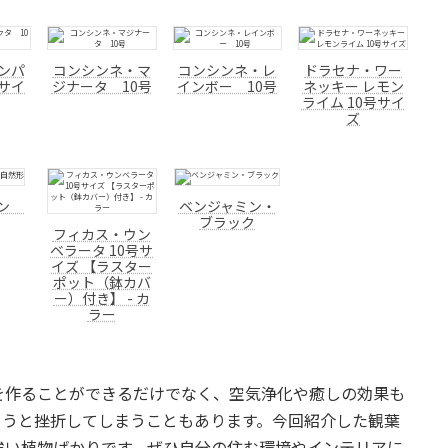
ンパ
コンシンネ・マ
コンシンネ・レ
ドラセナ・ワー
号サイ
ジナータ 10号
インボー 10号
ネッキー レモン
ライム 10号サイ
ズ
ミン
ベンジャミン・
ブラック
フィカス・ウン
ベラータ 10号サ
イズ 【ラスター
ポット（鉢カバ
ー）付き】 - カ
ラー
を作ることができるだけでなく、空気浄化や癒しの効果も
まうと挫折してしまうこともあります。今回紹介した観葉
強い植物ばかりです。ぜひ自分の住む環境やインテリアに