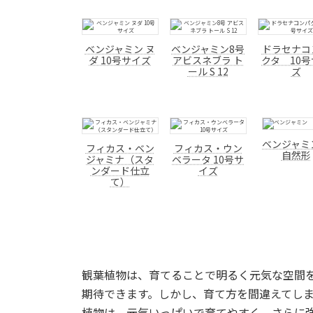
ベンジャミン ヌ
ベンジャミン8号
ドラセナコ
ダ 10号サイズ
アビスネブラ ト
クタ 10
ール S 12
ズ
ベンジャ
フィカス・ベン
フィカス・ウン
自然形
ジャミナ（スタ
ベラータ 10号サ
ンダード仕立
イズ
て）
観葉植物は、育てることで明るく元気な空間
期待できます。しかし、育て方を間違えてし
植物は、元気いっぱいで育てやすく、さらに