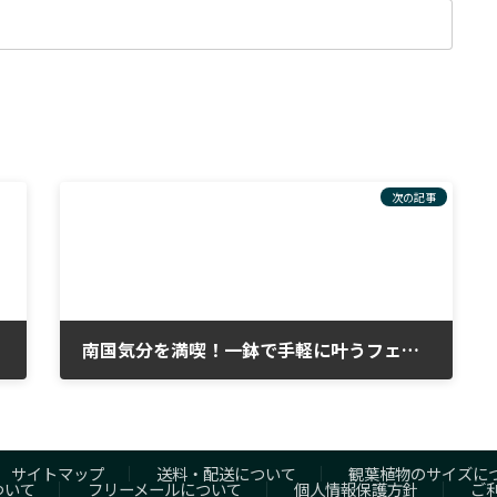
次の記事
南国気分を満喫！一鉢で手軽に叶うフェニックス・ロべレニーの魅力
2024年1月5日
サイトマップ
送料・配送について
観葉植物のサイズに
ついて
フリーメールについて
個人情報保護方針
ご