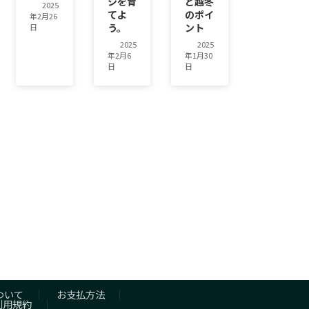
シを育
と越冬
2025
てよ
のポイ
年2月26
う。
ント
日
2025
2025
年2月6
年1月30
日
日
ついて
お支払方法
利用規約