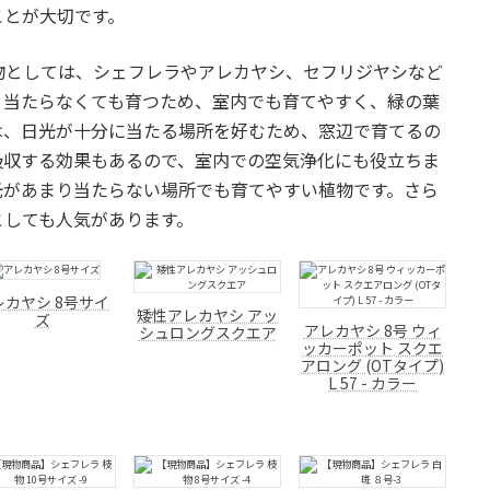
ことが大切です。
物としては、シェフレラやアレカヤシ、セフリジヤシなど
り当たらなくても育つため、室内でも育てやすく、緑の葉
は、日光が十分に当たる場所を好むため、窓辺で育てるの
吸収する効果もあるので、室内での空気浄化にも役立ちま
光があまり当たらない場所でも育てやすい植物です。さら
としても人気があります。
レカヤシ 8号サイ
矮性アレカヤシ アッ
ズ
アレカヤシ 8号 ウィ
シュロングスクエア
ッカーポット スクエ
アロング (OTタイプ)
L 57 - カラー