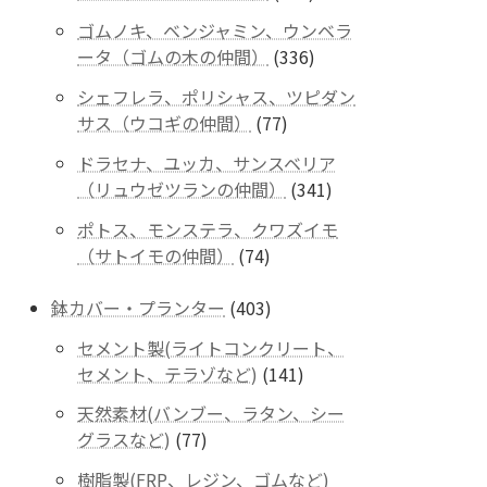
商
個
品
ゴムノキ、ベンジャミン、ウンベラ
の
336
ータ（ゴムの木の仲間）
336
商
個
品
シェフレラ、ポリシャス、ツピダン
の
77
サス（ウコギの仲間）
77
商
個
品
ドラセナ、ユッカ、サンスベリア
の
341
（リュウゼツランの仲間）
341
商
個
品
ポトス、モンステラ、クワズイモ
の
74
（サトイモの仲間）
74
商
個
品
の
403
鉢カバー・プランター
403
商
個
セメント製(ライトコンクリート、
品
の
141
セメント、テラゾなど)
141
商
個
品
天然素材(バンブー、ラタン、シー
の
77
グラスなど)
77
商
個
品
樹脂製(FRP、レジン、ゴムなど)