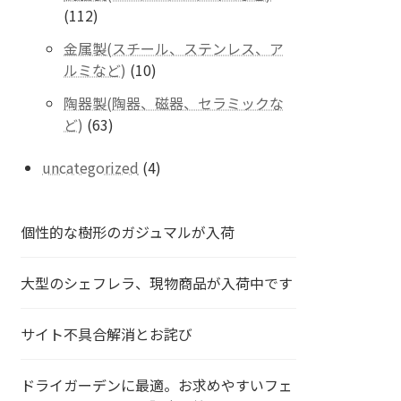
の
112
112
商
個
品
金属製(スチール、ステンレス、ア
の
10
ルミなど)
10
商
個
品
陶器製(陶器、磁器、セラミックな
の
63
ど)
63
商
個
品
の
4
uncategorized
4
商
個
品
の
商
個性的な樹形のガジュマルが入荷
品
大型のシェフレラ、現物商品が入荷中です
サイト不具合解消とお詫び
ドライガーデンに最適。お求めやすいフェ