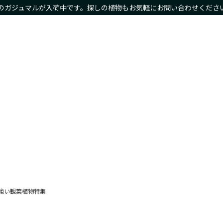
のガジュマルが入荷中です。探しの植物もお気軽にお問い合わせくださ
物商品や限定商品も
ホーム
サイズ別
種類別
鉢カバー・プランタ
Home
Size
Type
Planter
強い観葉植物特集