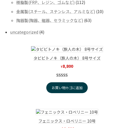
商
112
樹脂製(FRP、レジン、ゴムなど)
112
の
品
個
商
10
金属製(スチール、ステンレス、アルミなど)
10
の
品
個
商
63
陶器製(陶器、磁器、セラミックなど)
63
の
品
個
商
の
4
uncategorized
4
品
商
個
品
の
商
品
タビビトノキ（旅人の木） 8号サイズ
8,800
¥
1
件の利用者
お買い物カゴに追加
評価に基づ
く5段階評
価のうち、
5.00
点
フェニックス・ロベリニー 10号