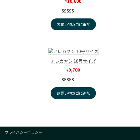
10,600
¥
1
件の利用者
お買い物カゴに追加
評価に基づ
く5段階評
価のうち、
5.00
点
アレカヤシ 10号サイズ
9,700
¥
1
件の利用者
お買い物カゴに追加
評価に基づ
く5段階評
価のうち、
5.00
点
プライバシーポリシー