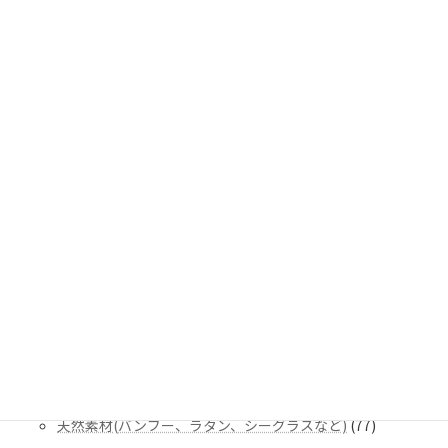
商
の
1427
観葉植物（種類別）
1427
品
商
個
アレカヤシ、フェニックス、ケンチャヤシ（ヤシの木の仲
品
の
299
間）
299
商
個
品
オーガスタ、パキラ、エバーフレッシュ（その他観葉植
の
300
物）
300
商
個
品
ゴムノキ、ベンジャミン、ウンベラータ（ゴムの木の仲間）
の
336
336
商
個
品
シェフレラ、ポリシャス、ツピダンサス（ウコギの仲間）
の
77
77
商
個
品
ドラセナ、ユッカ、サンスベリア（リュウゼツランの仲間）
の
341
341
商
個
品
74
ポトス、モンステラ、クワズイモ（サトイモの仲間）
74
の
個
商
の
403
鉢カバー・プランター
403
品
商
個
セメント製(ライトコンクリート、セメント、テラゾなど)
品
の
141
141
商
個
品
77
天然素材(バンブー、ラタン、シーグラスなど)
77
の
個