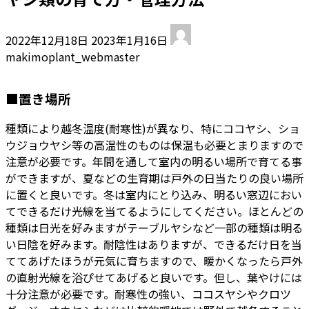
最
2022年12月18日
2023年1月16日
終
makimoplant_webmaster
更
新
■置き場所
日
時
種類により越冬温度(耐寒性)が異なり、特にココヤシ、ショ
:
ウジョウヤシ等の高温性のものは保温も必要とまりますので
注意が必要です。年間を通して室内の明るい場所で育てる事
ができますが、夏などの生育期は戸外の日当たりの良い場所
に置くと良いです。冬は室内にとり込み、明るい窓辺におい
てできるだけ光線を当てるようにしてください。ほとんどの
種類は日光を好みますがテーブルヤシなど一部の種類は明る
い日陰を好みます。耐陰性はありますが、できるだけ日を当
ててあげたほうが元気に育ちますので、暖かくなったら戸外
の直射光線を浴ぴせてあげると良いです。但し、葉やけには
十分注意が必要です。耐寒性の強い、ココスヤシやクロツ