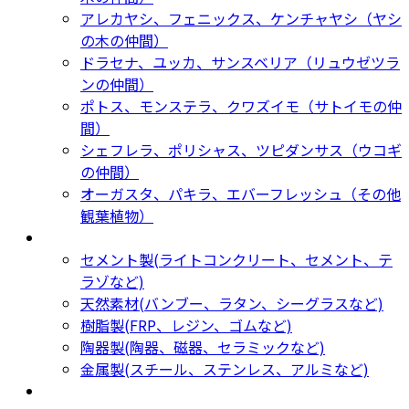
アレカヤシ、フェニックス、ケンチャヤシ（ヤシ
の木の仲間）
ドラセナ、ユッカ、サンスベリア（リュウゼツラ
ンの仲間）
ポトス、モンステラ、クワズイモ（サトイモの仲
間）
シェフレラ、ポリシャス、ツピダンサス（ウコギ
の仲間）
オーガスタ、パキラ、エバーフレッシュ（その他
観葉植物）
鉢カバー・プランター
Planter
セメント製(ライトコンクリート、セメント、テ
ラゾなど)
天然素材(バンブー、ラタン、シーグラスなど)
樹脂製(FRP、レジン、ゴムなど)
陶器製(陶器、磁器、セラミックなど)
金属製(スチール、ステンレス、アルミなど)
新着商品
New Products