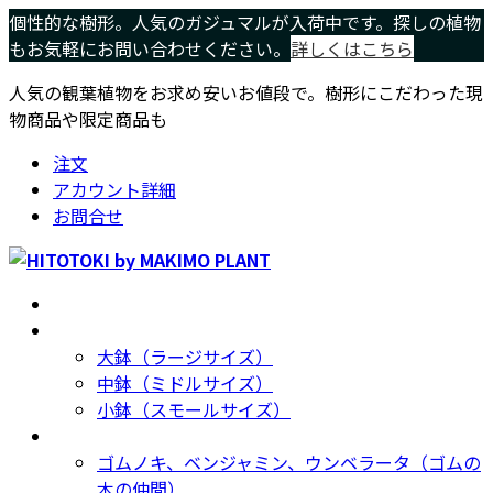
コ
ナ
個性的な樹形。人気のガジュマルが入荷中です。探しの植物
ン
ビ
もお気軽にお問い合わせください。
詳しくはこちら
テ
ゲ
人気の観葉植物をお求め安いお値段で。樹形にこだわった現
ン
ー
物商品や限定商品も
ツ
シ
へ
ョ
注文
ス
ン
アカウント詳細
キ
に
お問合せ
ッ
移
プ
動
ホーム
Home
サイズ別
Size
大鉢（ラージサイズ）
中鉢（ミドルサイズ）
小鉢（スモールサイズ）
種類別
Type
ゴムノキ、ベンジャミン、ウンベラータ（ゴムの
木の仲間）