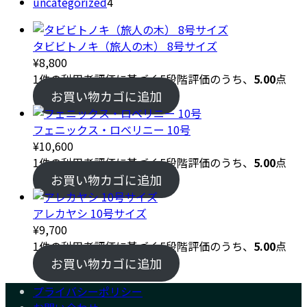
4
商
個
の
uncategorized
4
個
品
の
商
の
商
品
タビビトノキ（旅人の木） 8号サイズ
商
品
¥
8,800
品
1
件の利用者評価に基づく5段階評価のうち、
5.00
点
お買い物カゴに追加
フェニックス・ロベリニー 10号
¥
10,600
1
件の利用者評価に基づく5段階評価のうち、
5.00
点
お買い物カゴに追加
アレカヤシ 10号サイズ
¥
9,700
1
件の利用者評価に基づく5段階評価のうち、
5.00
点
お買い物カゴに追加
プライバシーポリシー