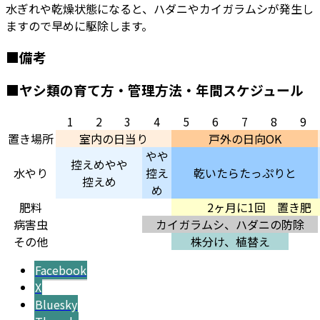
水ぎれや乾燥状態になると、ハダニやカイガラムシが発生し
ますので早めに駆除します。
■備考
■ヤシ類の育て方・管理方法・年間スケジュール
1
2
3
4
5
6
7
8
9
置き場所
室内の日当り
戸外の日向OK
やや
控えめやや
水やり
控え
乾いたらたっぷりと
控えめ
め
肥料
2ヶ月に1回 置き肥
病害虫
カイガラムシ、ハダニの防除
その他
株分け、植替え
Facebook
X
Bluesky