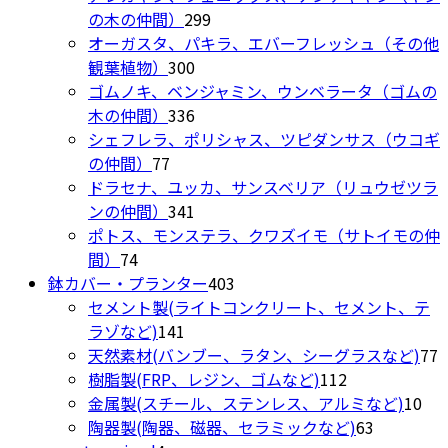
299
の
商
品
の木の仲間）
299
個
商
品
オーガスタ、パキラ、エバーフレッシュ（その他
300
の
品
観葉植物）
300
個
商
ゴムノキ、ベンジャミン、ウンベラータ（ゴムの
の
336
品
木の仲間）
336
商
個
シェフレラ、ポリシャス、ツピダンサス（ウコギ
77
品
の
の仲間）
77
個
商
ドラセナ、ユッカ、サンスベリア（リュウゼツラ
の
品
341
ンの仲間）
341
商
個
ポトス、モンステラ、クワズイモ（サトイモの仲
74
品
の
間）
74
個
商
403
鉢カバー・プランター
403
の
品
個
セメント製(ライトコンクリート、セメント、テ
商
141
の
ラゾなど)
141
品
個
商
7
天然素材(バンブー、ラタン、シーグラスなど)
77
の
品
112
樹脂製(FRP、レジン、ゴムなど)
112
商
個
10
金属製(スチール、ステンレス、アルミなど)
10
品
の
63
個
陶器製(陶器、磁器、セラミックなど)
63