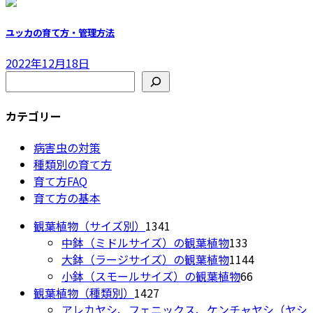
ユッカの育て方・管理方法
2022年12月18日
検索
カテゴリー
病害虫の対策
種類別の育て方
育て方FAQ
育て方の基本
1341
観葉植物（サイズ別）
1341
個
133
中鉢（ミドルサイズ）の観葉植物
133
の
個
1144
大鉢（ラージサイズ）の観葉植物
1144
商
の
66
個
小鉢（スモールサイズ）の観葉植物
66
1427
品
商
個
の
観葉植物（種類別）
1427
個
品
の
商
アレカヤシ、フェニックス、ケンチャヤシ（ヤシ