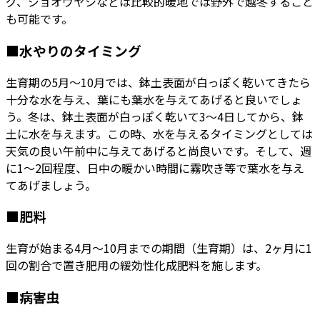
グ、ジョオウヤシなどは比較的暖地では野外で越冬すること
も可能です。
■水やりのタイミング
生育期の5月〜10月では、鉢土表面が白っぽく乾いてきたら
十分な水を与え、葉にも葉水を与えてあげると良いでしょ
う。冬は、鉢土表面が白っぽく乾いて3〜4日してから、鉢
土に水を与えます。この時、水を与えるタイミングとしては
天気の良い午前中に与えてあげると尚良いです。そして、週
に1〜2回程度、日中の暖かい時間に霧吹き等で葉水を与え
てあげましょう。
■肥料
生育が始まる4月〜10月までの期間（生育期）は、2ヶ月に1
回の割合で置き肥用の緩効性化成肥料を施します。
■病害虫