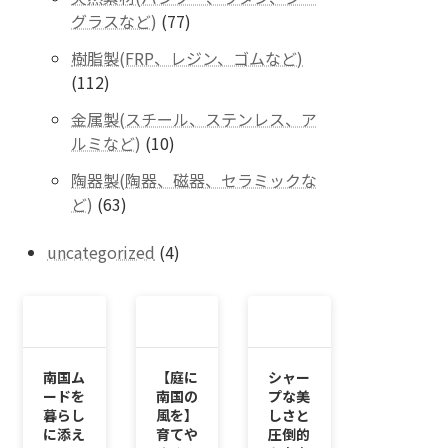
の
77
グラスなど)
77
商
個
品
樹脂製(FRP、レジン、ゴムなど)
の
112
112
商
個
品
金属製(スチール、ステンレス、ア
の
10
ルミなど)
10
商
個
品
陶器製(陶器、磁器、セラミックな
の
63
ど)
63
商
個
品
の
4
uncategorized
4
商
個
品
の
商
品
南国ム
【庭に
シャー
ードを
南国の
プな美
暮らし
風を】
しさと
に添え
育てや
圧倒的