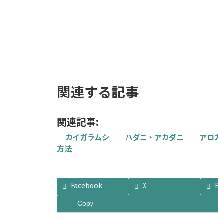
の
の
7,027
¥
バ
バ
こ
リ
リ
オプションを選択
の
エ
エ
商
ー
ー
品
シ
シ
に
ョ
ョ
は
ン
ン
複
関連する記事
が
が
数
あ
あ
の
り
り
関連記事:
バ
ま
ま
リ
カイガラムシ
ハダニ・アカダニ
アロ
す。
す。
エ
方法
オ
オ
ー
プ
プ
シ
シ
シ
ョ
Facebook
X
ョ
ョ
ン
ン
ン
が
Copy
は
は
あ