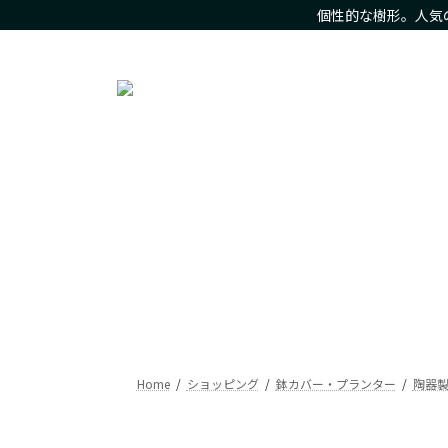
コ
ナ
個性的な樹形。人気
ン
ビ
人気の観葉植物をお求め安いお値段で。樹形にこだわった現
テ
ゲ
ン
ー
ツ
シ
へ
ョ
ス
ン
キ
に
ッ
移
プ
動
Home
ショッピング
鉢カバー・プランター
陶器製