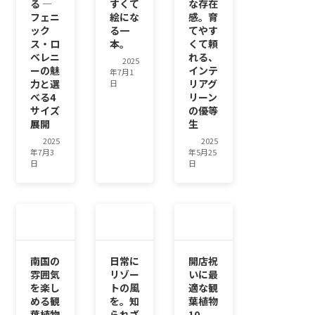
る ―
すくて
な存在
フェニ
絵にな
感。育
ック
る一
てやす
ス・ロ
本。
くて頼
ベレニ
れる、
2025
ーの魅
インテ
年7月1
力と選
リアグ
日
べる4
リーン
サイズ
の優等
展開
生
2025
2025
年7月3
年5月25
日
日
南国の
日常に
開店祝
雰囲気
リゾー
いに最
を楽し
トの風
適な観
める観
を。知
葉植物
葉植物
られざ
10