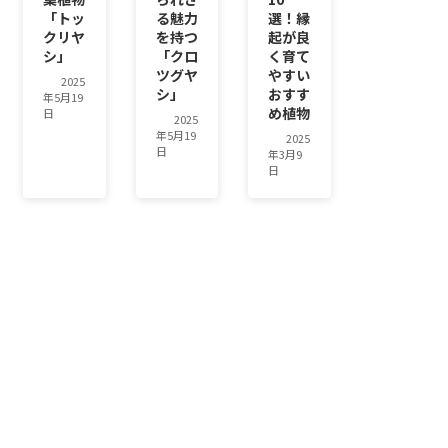
「トッ
る魅力
選！縁
クリヤ
を持つ
起が良
シ」
「クロ
く育て
ツグヤ
やすい
2025
シ」
おすす
年5月19
め植物
日
2025
年5月19
2025
日
年3月9
日