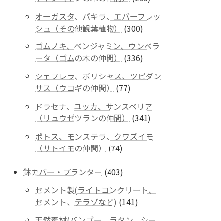
商
個
品
オーガスタ、パキラ、エバーフレッ
の
300
シュ（その他観葉植物）
300
商
個
品
ゴムノキ、ベンジャミン、ウンベラ
の
336
ータ（ゴムの木の仲間）
336
商
個
品
シェフレラ、ポリシャス、ツピダン
の
77
サス（ウコギの仲間）
77
商
個
品
ドラセナ、ユッカ、サンスベリア
の
341
（リュウゼツランの仲間）
341
商
個
品
ポトス、モンステラ、クワズイモ
の
74
（サトイモの仲間）
74
商
個
品
の
403
鉢カバー・プランター
403
商
個
セメント製(ライトコンクリート、
品
の
141
セメント、テラゾなど)
141
商
個
品
天然素材(バンブー、ラタン、シー