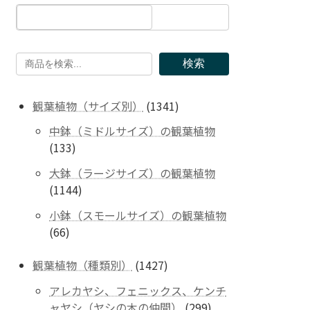
検索
1341
観葉植物（サイズ別）
1341
個
中鉢（ミドルサイズ）の観葉植物
の
133
133
商
個
品
大鉢（ラージサイズ）の観葉植物
の
1144
1144
商
個
品
小鉢（スモールサイズ）の観葉植物
の
66
66
商
個
品
の
1427
観葉植物（種類別）
1427
商
個
アレカヤシ、フェニックス、ケンチ
品
の
299
ャヤシ（ヤシの木の仲間）
299