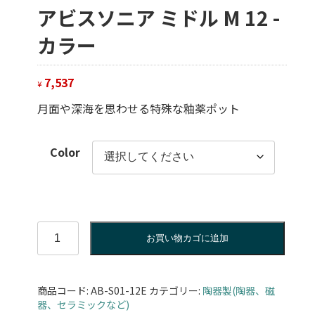
アビスソニア ミドル M 12 -
カラー
7,537
¥
月面や深海を思わせる特殊な釉薬ポット
Color
ア
お買い物カゴに追加
ビ
ス
ソ
商品コード:
AB-S01-12E
カテゴリー:
陶器製(陶器、磁
ニ
器、セラミックなど)
ア