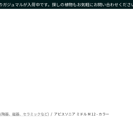
のガジュマルが入荷中です。探しの植物もお気軽にお問い合わせくださ
物商品や限定商品も
ホーム
サイズ別
種類別
鉢カバー・プランタ
Home
Size
Type
Planter
(陶器、磁器、セラミックなど)
アビスソニア ミドル M 12 - カラー