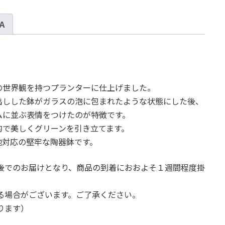
ミ
ド
 A
ル
M
12
-
カ
の世界観を持つプランターに仕上げました。
ラ
出しした鉢がガラスの泡に包まれたような状態にした後、
ー
ムに並ぶ表情をつけたのが特徴です。
個
的で美しくグリーンを引き立てます。
地対応の堅牢な陶器鉢です。
後でのお届けとなり、商品の到着におおよそ１週間程度掛
る場合がございます。ご了承ください。
ります）