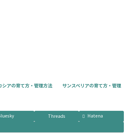
リ
リ
エ
エ
ー
ー
シ
シ
ョ
ョ
ン
ン
が
が
あ
あ
り
り
ま
ま
す。
す。
オ
オ
カシアの育て方・管理方法
サンスベリアの育て方・管理
プ
プ
シ
シ
ョ
ョ
ン
ン
Bluesky
Hatena
Threads
は
は
商
商
品
品