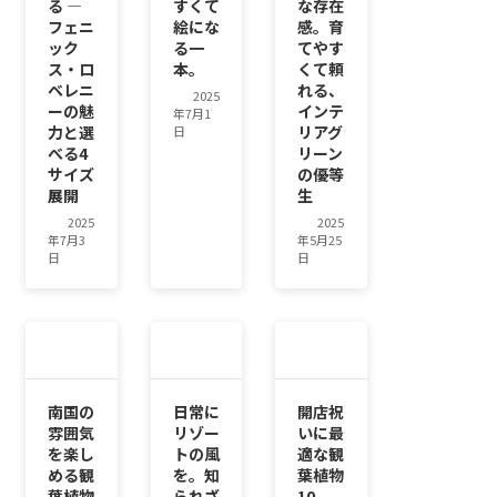
る ―
すくて
な存在
フェニ
絵にな
感。育
ック
る一
てやす
ス・ロ
本。
くて頼
ベレニ
れる、
2025
ーの魅
インテ
年7月1
力と選
リアグ
日
べる4
リーン
サイズ
の優等
展開
生
2025
2025
年7月3
年5月25
日
日
南国の
日常に
開店祝
雰囲気
リゾー
いに最
を楽し
トの風
適な観
める観
を。知
葉植物
葉植物
られざ
10