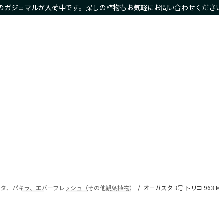
のガジュマルが入荷中です。探しの植物もお気軽にお問い合わせくださ
物商品や限定商品も
ホーム
サイズ別
種類別
鉢カバー・プランタ
Home
Size
Type
Planter
スタ、パキラ、エバーフレッシュ（その他観葉植物）
オーガスタ 8号 トリコ 963 M 