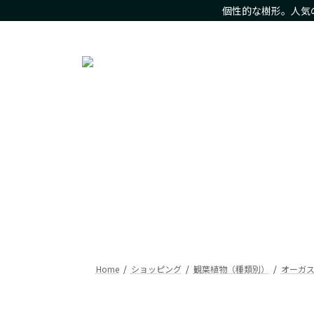
コ
ナ
個性的な樹形。人気
ン
ビ
人気の観葉植物をお求め安いお値段で。樹形にこだわった現
テ
ゲ
ン
ー
ツ
シ
へ
ョ
ス
ン
キ
に
ッ
移
プ
動
Home
ショッピング
観葉植物（種類別）
オーガ