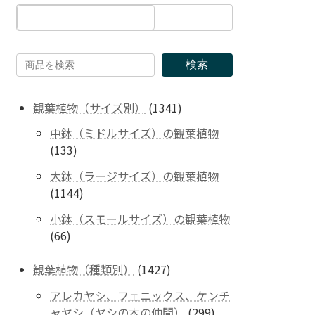
検索
1341
観葉植物（サイズ別）
1341
個
中鉢（ミドルサイズ）の観葉植物
の
133
133
商
個
品
大鉢（ラージサイズ）の観葉植物
の
1144
1144
商
個
品
小鉢（スモールサイズ）の観葉植物
の
66
66
商
個
品
の
1427
観葉植物（種類別）
1427
商
個
アレカヤシ、フェニックス、ケンチ
品
の
299
ャヤシ（ヤシの木の仲間）
299