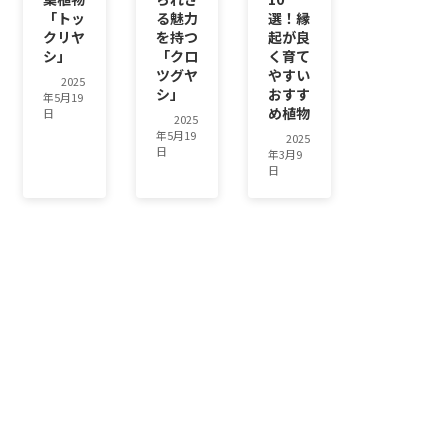
「トッ
る魅力
選！縁
クリヤ
を持つ
起が良
シ」
「クロ
く育て
ツグヤ
やすい
2025
シ」
おすす
年5月19
め植物
日
2025
年5月19
2025
日
年3月9
日