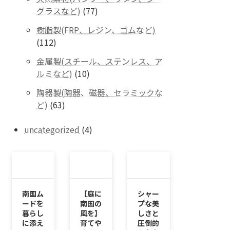
の
77
グラスなど)
77
商
個
品
樹脂製(FRP、レジン、ゴムなど)
の
112
112
商
個
品
金属製(スチール、ステンレス、ア
の
10
ルミなど)
10
商
個
品
陶器製(陶器、磁器、セラミックな
の
63
ど)
63
商
個
品
の
4
uncategorized
4
商
個
品
の
商
品
南国ム
【庭に
シャー
ードを
南国の
プな美
暮らし
風を】
しさと
に添え
育てや
圧倒的