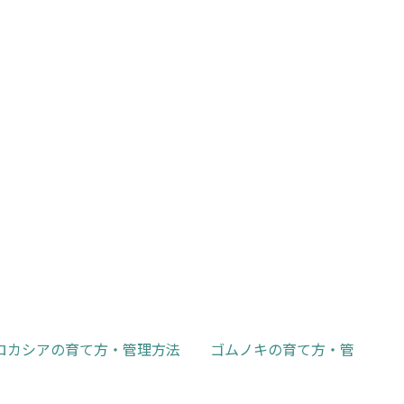
元
現
7,800
タ 8号サイズ-1
11,800
¥
¥
の
在
元
現
13,800
20,800
¥
¥
価
の
の
在
格
価
価
の
は
格
格
価
¥11,800
は
は
格
お買い物カゴに追加
お買い物カゴに追加
で
¥7,800
¥20,800
は
し
で
で
¥13,800
た。
す。
し
で
た。
す。
ロカシアの育て方・管理方法
ゴムノキの育て方・管