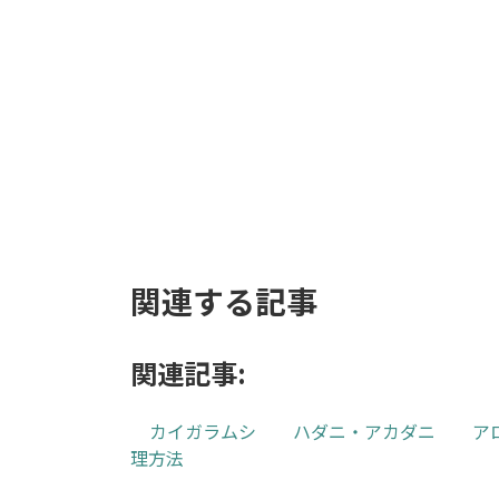
【現物商品】オーガス
トールユー L 60
タ 幹上がり 10号サイ
25,200
¥
ズ
89,000
¥
お買い物カゴに追加
お買い物カゴに追加
関連する記事
関連記事:
カイガラムシ
ハダニ・アカダニ
ア
理方法