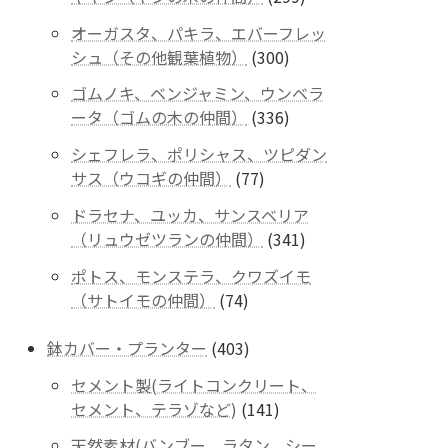
商
個
品
オーガスタ、パキラ、エバーフレッ
の
300
シュ（その他観葉植物）
300
商
個
品
ゴムノキ、ベンジャミン、ウンベラ
の
336
ータ（ゴムの木の仲間）
336
商
個
品
シェフレラ、ポリシャス、ツピダン
の
77
サス（ウコギの仲間）
77
商
個
品
ドラセナ、ユッカ、サンスベリア
の
341
（リュウゼツランの仲間）
341
商
個
品
ポトス、モンステラ、クワズイモ
の
74
（サトイモの仲間）
74
商
個
品
の
403
鉢カバー・プランター
403
商
個
セメント製(ライトコンクリート、
品
の
141
セメント、テラゾなど)
141
商
個
品
天然素材(バンブー、ラタン、シー