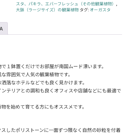
タ
スタ、パキラ、エバーフレッシュ（その他観葉植物）
,
8
大鉢（ラージサイズ）の観葉植物
タグ:
オーガスタ
号
ト
 A
リ
コ
963
M
11
-
物で１鉢置くだけでお部屋が南国ムード漂います。
カ
風な雰囲気で人気の観葉植物です。
ラ
お洒落なホテルなどでも良く見かけます。
ー
インテリアとの調和も良くオフィスや店舗などにも最適で
個
植物を始めて育てる方にもオススメです。
クスしたポリストーンに一面ずつ隈なく自然の砂粒を付着