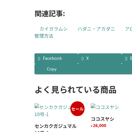
り
あ
の
ま
り
関連記事:
バ
す。
ま
リ
オ
す。
エ
カイガラムシ
ハダニ・アカダニ
ア
プ
オ
ー
管理方法
シ
プ
シ
ョ
シ
ョ
ン
ョ
ン
Facebook
X
は
ン
が
商
は
あ
Copy
品
商
り
ペ
品
ま
よく見られている商品
ー
ペ
す。
ジ
ー
オ
か
ジ
プ
ら
か
セール
シ
選
ら
ョ
ココスヤシ
択
選
ン
センカクガジュマル
26,000
¥
で
択
は