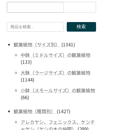
検索
1341
観葉植物（サイズ別）
1341
個
中鉢（ミドルサイズ）の観葉植物
の
133
133
商
個
品
大鉢（ラージサイズ）の観葉植物
の
1144
1144
商
個
品
小鉢（スモールサイズ）の観葉植物
の
66
66
商
個
品
の
1427
観葉植物（種類別）
1427
商
個
アレカヤシ、フェニックス、ケンチ
品
の
299
ャヤシ（ヤシの木の仲間）
299