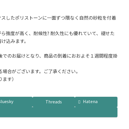
クスしたポリストーンに一面ずつ隈なく自然の砂粒を付着
。
ら強度が高く、耐候性? 耐久性にも優れていて、褪せた
溶け込みます。
後でのお届けとなり、商品の到着におおよそ１週間程度掛
る場合がございます。ご了承ください。
ります）
Bluesky
Hatena
Threads