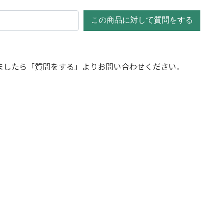
この商品に対して質問をする
ましたら「質問をする」よりお問い合わせください。
プラ
ベータ キューブプラン
ベータ キューブプラン
ー
ター インド砂岩 L 55
ター インド砂岩 M 45