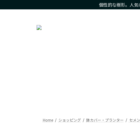
コ
ナ
個性的な樹形。人気
ン
ビ
人気の観葉植物をお求め安いお値段で。樹形にこだわった現
テ
ゲ
ン
ー
ツ
シ
へ
ョ
ス
ン
キ
に
ッ
移
プ
動
Home
ショッピング
鉢カバー・プランター
セメン