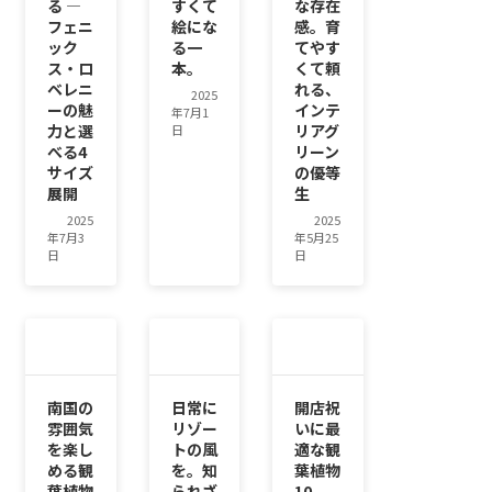
る ―
すくて
な存在
フェニ
絵にな
感。育
ック
る一
てやす
ス・ロ
本。
くて頼
ベレニ
れる、
2025
ーの魅
インテ
年7月1
力と選
リアグ
日
べる4
リーン
サイズ
の優等
展開
生
2025
2025
年7月3
年5月25
日
日
南国の
日常に
開店祝
雰囲気
リゾー
いに最
を楽し
トの風
適な観
める観
を。知
葉植物
葉植物
られざ
10