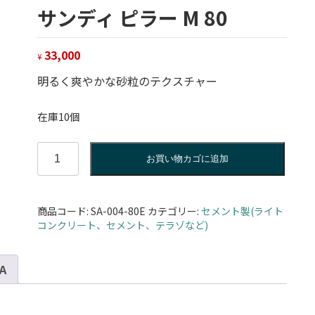
サンディ ピラー M 80
33,000
¥
明るく爽やかな砂粒のテクスチャー
在庫10個
サ
お買い物カゴに追加
ン
デ
ィ
商品コード:
SA-004-80E
カテゴリー:
セメント製(ライト
ピ
コンクリート、セメント、テラゾなど)
ラ
ー
M
 A
80
個