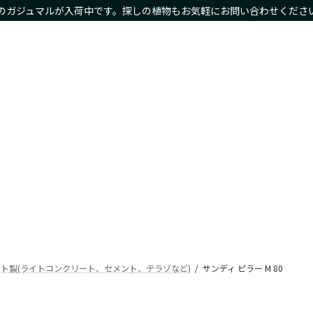
のガジュマルが入荷中です。探しの植物もお気軽にお問い合わせくださ
物商品や限定商品も
ホーム
サイズ別
種類別
鉢カバー・プランタ
Home
Size
Type
Planter
ト製(ライトコンクリート、セメント、テラゾなど)
サンディ ピラー M 80