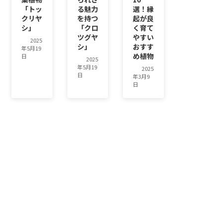
「トッ
る魅力
選！縁
クリヤ
を持つ
起が良
シ」
「クロ
く育て
ツグヤ
やすい
2025
シ」
おすす
年5月19
め植物
日
2025
年5月19
2025
日
年3月9
日