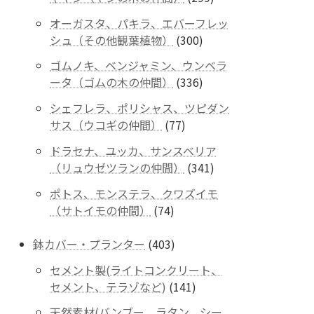
商
個
品
オーガスタ、パキラ、エバーフレッ
の
300
シュ（その他観葉植物）
300
商
個
品
ゴムノキ、ベンジャミン、ウンベラ
の
336
ータ（ゴムの木の仲間）
336
商
個
品
シェフレラ、ポリシャス、ツピダン
の
77
サス（ウコギの仲間）
77
商
個
品
ドラセナ、ユッカ、サンスベリア
の
341
（リュウゼツランの仲間）
341
商
個
品
ポトス、モンステラ、クワズイモ
の
74
（サトイモの仲間）
74
商
個
品
の
403
鉢カバー・プランター
403
商
個
セメント製(ライトコンクリート、
品
の
141
セメント、テラゾなど)
141
商
個
品
天然素材(バンブー、ラタン、シー