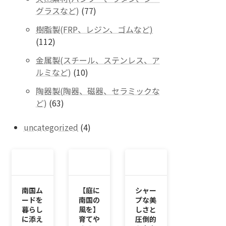
の
77
グラスなど)
77
商
個
品
樹脂製(FRP、レジン、ゴムなど)
の
112
112
商
個
品
金属製(スチール、ステンレス、ア
の
10
ルミなど)
10
商
個
品
陶器製(陶器、磁器、セラミックな
の
63
ど)
63
商
個
品
の
4
uncategorized
4
商
個
品
の
商
品
南国ム
【庭に
シャー
ードを
南国の
プな美
暮らし
風を】
しさと
に添え
育てや
圧倒的