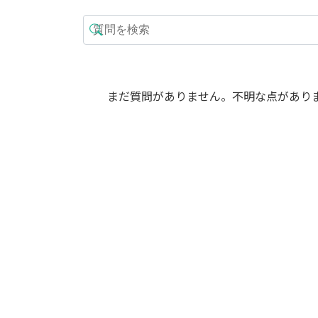
まだ質問がありません。不明な点があり
アイギス スクエアプラ
ンター L 42 - カラー
アイギス スクエア
16,500
ンター M 35 - カラ
¥