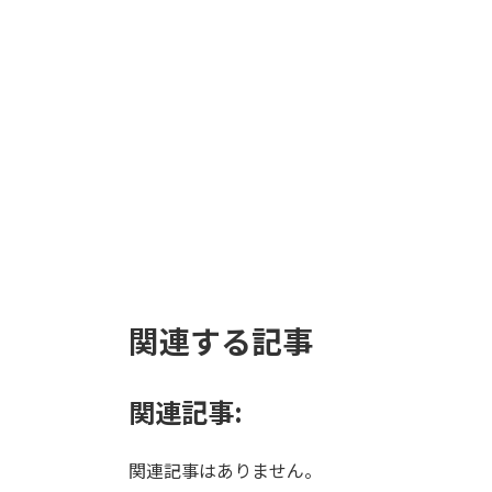
ベータ キューブプラン
ター インド砂岩 M 45
16,500
¥
お買い物カゴに追加
関連する記事
関連記事:
関連記事はありません。