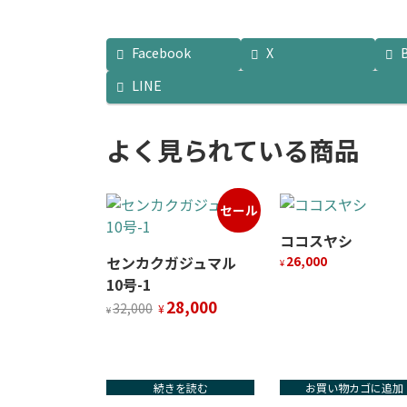
Facebook
X
LINE
よく見られている商品
セール
ココスヤシ
センカクガジュマル
26,000
¥
10号-1
元
現
28,000
32,000
¥
¥
の
在
価
の
格
価
は
格
続きを読む
お買い物カゴに追加
¥32,000
は