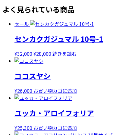
よく見られている商品
セール
センカクガジュマル 10号-1
元
現
¥
32,000
¥
28,000
続きを読む
の
在
価
の
ココスヤシ
格
価
は
格
¥32,000
は
¥
26,000
お買い物カゴに追加
で
¥28,000
し
で
ユッカ・アロイフォリア
た。
す。
¥
25,300
お買い物カゴに追加