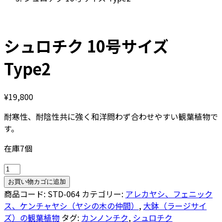
シュロチク 10号サイズ
Type2
¥
19,800
耐寒性、耐陰性共に強く和洋問わず合わせやすい観葉植物で
す。
在庫7個
シ
ュ
お買い物カゴに追加
ロ
商品コード:
STD-064
カテゴリー:
アレカヤシ、フェニック
チ
ス、ケンチャヤシ（ヤシの木の仲間）
,
大鉢（ラージサイ
ク
ズ）の観葉植物
タグ:
カンノンチク
,
シュロチク