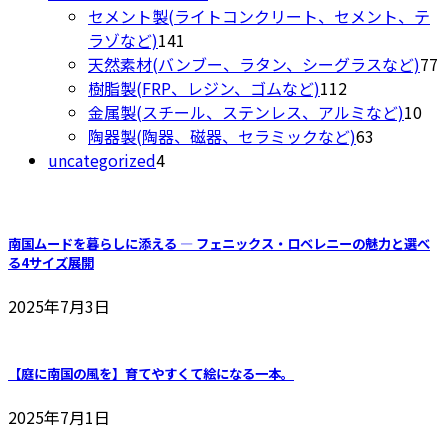
の
品
個
セメント製(ライトコンクリート、セメント、テ
商
141
の
ラゾなど)
141
品
個
商
7
天然素材(バンブー、ラタン、シーグラスなど)
77
の
品
112
樹脂製(FRP、レジン、ゴムなど)
112
商
個
10
金属製(スチール、ステンレス、アルミなど)
10
品
の
63
個
陶器製(陶器、磁器、セラミックなど)
63
4
商
個
の
uncategorized
4
個
品
の
商
の
商
品
商
品
南国ムードを暮らしに添える ― フェニックス・ロベレニーの魅力と選べ
品
る4サイズ展開
2025年7月3日
【庭に南国の風を】育てやすくて絵になる一本。
2025年7月1日