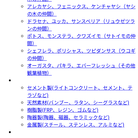
アレカヤシ、フェニックス、ケンチャヤシ（ヤシ
の木の仲間）
ドラセナ、ユッカ、サンスベリア（リュウゼツラ
ンの仲間）
ポトス、モンステラ、クワズイモ（サトイモの仲
間）
シェフレラ、ポリシャス、ツピダンサス（ウコギ
の仲間）
オーガスタ、パキラ、エバーフレッシュ（その他
観葉植物）
鉢カバー・プランター
Planter
セメント製(ライトコンクリート、セメント、テ
ラゾなど)
天然素材(バンブー、ラタン、シーグラスなど)
樹脂製(FRP、レジン、ゴムなど)
陶器製(陶器、磁器、セラミックなど)
金属製(スチール、ステンレス、アルミなど)
新着商品
New Products