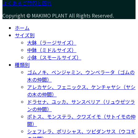
よくあるご質問と回答
Copyright © MAKIMO PLANT All Rights Reserved.
ホーム
サイズ別
大鉢（ラージサイズ）
中鉢（ミドルサイズ）
小鉢（スモールサイズ）
種類別
ゴムノキ、ベンジャミン、ウンベラータ（ゴムの
木の仲間）
アレカヤシ、フェニックス、ケンチャヤシ（ヤシ
の木の仲間）
ドラセナ、ユッカ、サンスベリア（リュウゼツラ
ンの仲間）
ポトス、モンステラ、クワズイモ（サトイモの仲
間）
シェフレラ、ポリシャス、ツピダンサス（ウコギ