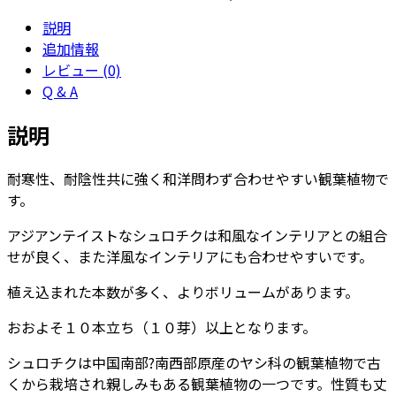
10
説明
号
追加情報
サ
レビュー (0)
イ
Q & A
ズ
Type2
説明
個
耐寒性、耐陰性共に強く和洋問わず合わせやすい観葉植物で
す。
アジアンテイストなシュロチクは和風なインテリアとの組合
せが良く、また洋風なインテリアにも合わせやすいです。
植え込まれた本数が多く、よりボリュームがあります。
おおよそ１０本立ち（１０芽）以上となります。
シュロチクは中国南部?南西部原産のヤシ科の観葉植物で古
くから栽培され親しみもある観葉植物の一つです。性質も丈