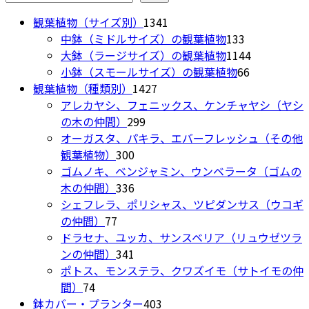
1341
観葉植物（サイズ別）
1341
個
133
中鉢（ミドルサイズ）の観葉植物
133
の
個
1144
大鉢（ラージサイズ）の観葉植物
1144
商
の
66
個
小鉢（スモールサイズ）の観葉植物
66
1427
品
商
個
の
観葉植物（種類別）
1427
個
品
の
商
アレカヤシ、フェニックス、ケンチャヤシ（ヤシ
299
の
商
品
の木の仲間）
299
個
商
品
オーガスタ、パキラ、エバーフレッシュ（その他
300
の
品
観葉植物）
300
個
商
ゴムノキ、ベンジャミン、ウンベラータ（ゴムの
の
336
品
木の仲間）
336
商
個
シェフレラ、ポリシャス、ツピダンサス（ウコギ
77
品
の
の仲間）
77
個
商
ドラセナ、ユッカ、サンスベリア（リュウゼツラ
の
品
341
ンの仲間）
341
商
個
ポトス、モンステラ、クワズイモ（サトイモの仲
74
品
の
間）
74
個
商
403
鉢カバー・プランター
403