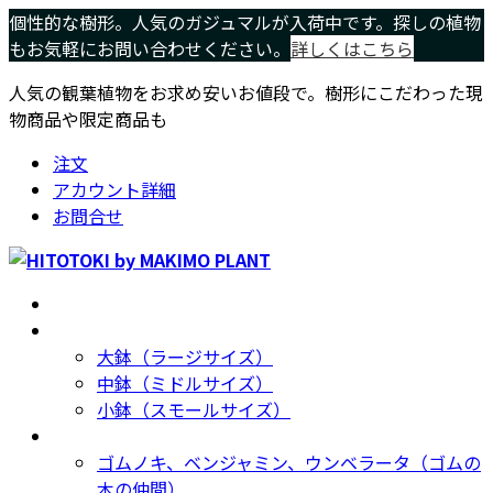
コ
ナ
個性的な樹形。人気のガジュマルが入荷中です。探しの植物
ン
ビ
もお気軽にお問い合わせください。
詳しくはこちら
テ
ゲ
人気の観葉植物をお求め安いお値段で。樹形にこだわった現
ン
ー
物商品や限定商品も
ツ
シ
へ
ョ
注文
ス
ン
アカウント詳細
キ
に
お問合せ
ッ
移
プ
動
ホーム
Home
サイズ別
Size
大鉢（ラージサイズ）
中鉢（ミドルサイズ）
小鉢（スモールサイズ）
種類別
Type
ゴムノキ、ベンジャミン、ウンベラータ（ゴムの
木の仲間）