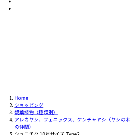
おすすめ
Recommendation
現物商品
Actual item
Home
ショッピング
観葉植物（種類別）
アレカヤシ、フェニックス、ケンチャヤシ（ヤシの木
の仲間）
シュロチク 10号サイズ Type2