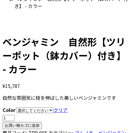
き】 - カラー
ベンジャミン 自然形【ツリ
ーポット（鉢カバー）付き】
- カラー
¥
15,787
自然な雰囲気に枝を伸ばした美しいベンジャミンです
Color
クリア
ベ
ン
お買い物カゴに追加
ジ
商品コード:
TRP-005
カテゴリー:
ゴムノキ、ベンジャミン、