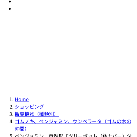
おすすめ
Recommendation
現物商品
Actual item
Home
ショッピング
観葉植物（種類別）
ゴムノキ、ベンジャミン、ウンベラータ（ゴムの木の
仲間）
ベンジャミン 自然形【ツリーポット（鉢カバー）付