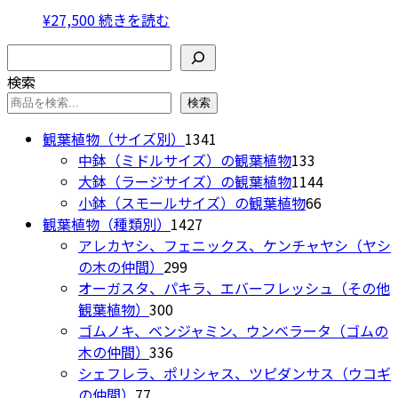
り
¥
27,500
続きを読む
ま
検索
す。
オ
検索
プ
検索
シ
1341
観葉植物（サイズ別）
1341
ョ
個
133
中鉢（ミドルサイズ）の観葉植物
133
ン
の
個
1144
大鉢（ラージサイズ）の観葉植物
1144
は
商
の
66
個
小鉢（スモールサイズ）の観葉植物
66
商
1427
品
商
個
の
観葉植物（種類別）
1427
品
個
品
の
商
アレカヤシ、フェニックス、ケンチャヤシ（ヤシ
ペ
299
の
商
品
の木の仲間）
299
ー
個
商
品
オーガスタ、パキラ、エバーフレッシュ（その他
ジ
300
の
品
観葉植物）
300
か
個
商
ゴムノキ、ベンジャミン、ウンベラータ（ゴムの
ら
の
336
品
木の仲間）
336
選
商
個
シェフレラ、ポリシャス、ツピダンサス（ウコギ
択
77
品
の
の仲間）
77
で