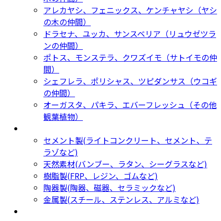
アレカヤシ、フェニックス、ケンチャヤシ（ヤシ
の木の仲間）
ドラセナ、ユッカ、サンスベリア（リュウゼツラ
ンの仲間）
ポトス、モンステラ、クワズイモ（サトイモの仲
間）
シェフレラ、ポリシャス、ツピダンサス（ウコギ
の仲間）
オーガスタ、パキラ、エバーフレッシュ（その他
観葉植物）
鉢カバー・プランター
Planter
セメント製(ライトコンクリート、セメント、テ
ラゾなど)
天然素材(バンブー、ラタン、シーグラスなど)
樹脂製(FRP、レジン、ゴムなど)
陶器製(陶器、磁器、セラミックなど)
金属製(スチール、ステンレス、アルミなど)
新着商品
New Products