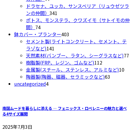
個
商
ドラセナ、ユッカ、サンスベリア（リュウゼツラ
き
の
品
341
ンの仲間）
341
ま
商
個
ポトス、モンステラ、クワズイモ（サトイモの仲
す
74
品
の
間）
74
個
商
403
鉢カバー・プランター
403
の
品
個
セメント製(ライトコンクリート、セメント、テ
商
141
の
ラゾなど)
141
品
個
商
7
天然素材(バンブー、ラタン、シーグラスなど)
77
の
品
112
樹脂製(FRP、レジン、ゴムなど)
112
商
個
10
金属製(スチール、ステンレス、アルミなど)
10
品
の
63
個
陶器製(陶器、磁器、セラミックなど)
63
4
商
個
の
uncategorized
4
個
品
の
商
の
商
品
商
品
南国ムードを暮らしに添える ― フェニックス・ロベレニーの魅力と選べ
品
る4サイズ展開
2025年7月3日