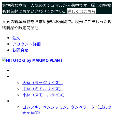
コ
ナ
個性的な樹形。人気のガジュマルが入荷中です。探しの植物
ン
ビ
もお気軽にお問い合わせください。
詳しくはこちら
テ
ゲ
人気の観葉植物をお求め安いお値段で。樹形にこだわった現
ン
ー
物商品や限定商品も
ツ
シ
へ
ョ
注文
ス
ン
アカウント詳細
キ
に
お問合せ
ッ
移
プ
動
ホーム
Home
サイズ別
Size
大鉢（ラージサイズ）
中鉢（ミドルサイズ）
小鉢（スモールサイズ）
種類別
Type
ゴムノキ、ベンジャミン、ウンベラータ（ゴムの
木の仲間）