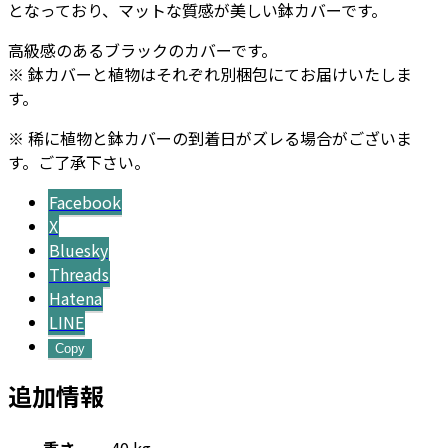
となっており、マットな質感が美しい鉢カバーです。
高級感のあるブラックのカバーです。
※ 鉢カバーと植物はそれぞれ別梱包にてお届けいたしま
す。
※ 稀に植物と鉢カバーの到着日がズレる場合がございま
す。ご了承下さい。
Facebook
X
Bluesky
Threads
Hatena
LINE
Copy
追加情報
重さ
40 kg