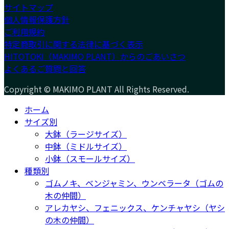
サイトマップ
個人情報保護方針
ご利用規約
特定商取引に関する法律に基づく表示
HITOTOKI（MAKIMO PLANT）からのごあいさつ
よくあるご質問と回答
Copyright © MAKIMO PLANT All Rights Reserved.
ホーム
サイズ別
大鉢（ラージサイズ）
中鉢（ミドルサイズ）
小鉢（スモールサイズ）
種類別
ゴムノキ、ベンジャミン、ウンベラータ（ゴムの
木の仲間）
アレカヤシ、フェニックス、ケンチャヤシ（ヤシ
の木の仲間）