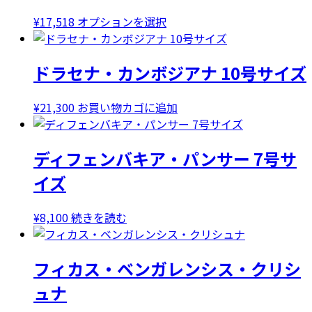
こ
¥
17,518
オプションを選択
の
商
ドラセナ・カンボジアナ 10号サイズ
品
に
は
¥
21,300
お買い物カゴに追加
複
数
ディフェンバキア・パンサー 7号サ
の
バ
イズ
リ
エ
¥
8,100
続きを読む
ー
シ
ョ
フィカス・ベンガレンシス・クリシ
ン
が
ュナ
あ