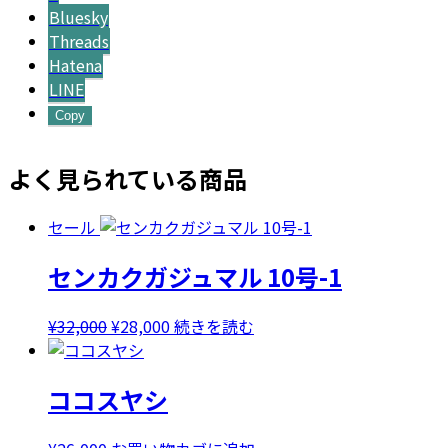
Bluesky
Threads
Hatena
LINE
Copy
よく見られている商品
セール
センカクガジュマル 10号-1
元
現
¥
32,000
¥
28,000
続きを読む
の
在
価
の
ココスヤシ
格
価
は
格
¥32,000
は