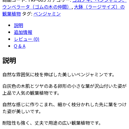
ャ
ウンベラータ（ゴムの木の仲間）
,
大鉢（ラージサイズ）の
ミ
観葉植物
タグ:
ベンジャミン
ン
説明
自
追加情報
然
レビュー (0)
形
Q & A
【ツ
リ
説明
ー
ポ
自然な雰囲気に枝を伸ばした美しいベンジャミンです。
ッ
ト
白灰色の木肌とツヤのある卵形の小さな葉が沢山付いた姿が
（鉢
上品で人気の観葉植物です。
カ
バ
自然な感じに作りこまれ、細かく枝分かれした先に葉をつけ
ー）
た姿が美しいです。
付
耐陰性も強く、丈夫で用途の広い観葉植物です。
き】