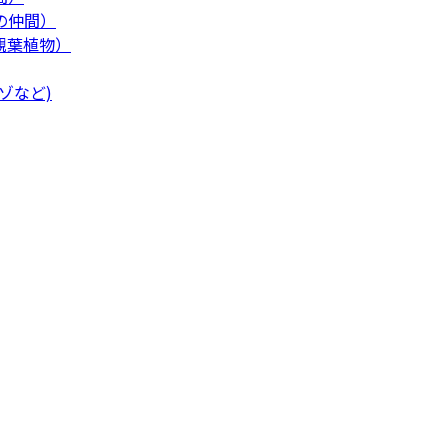
の仲間）
観葉植物）
ゾなど)