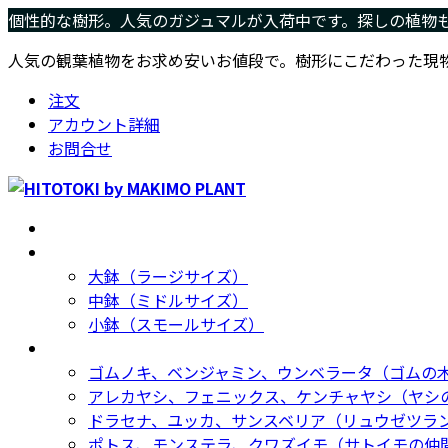
コ
ナ
個性的な樹形。人気のガジュマルが入荷中です。探しの植物
ン
ビ
人気の観葉植物をお求め安いお値段で。樹形にこだわった現
テ
ゲ
ン
ー
注文
ツ
シ
アカウント詳細
へ
ョ
お問合せ
ス
ン
キ
に
ッ
移
ホーム
Home
プ
動
サイズ別
Size
大鉢（ラージサイズ）
中鉢（ミドルサイズ）
小鉢（スモールサイズ）
種類別
Type
ゴムノキ、ベンジャミン、ウンベラータ（ゴムの
アレカヤシ、フェニックス、ケンチャヤシ（ヤシ
ドラセナ、ユッカ、サンスベリア（リュウゼツラ
ポトス、モンステラ、クワズイモ（サトイモの仲