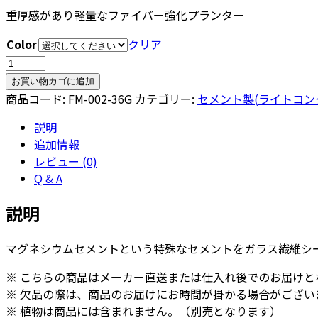
重厚感があり軽量なファイバー強化プランター
Color
クリア
ベ
ー
お買い物カゴに追加
タ
商品コード:
FM-002-36G
カテゴリー:
セメント製(ライトコン
キ
説明
ュ
追加情報
ー
レビュー (0)
ブ
Q & A
プ
ラ
説明
ン
タ
マグネシウムセメントという特殊なセメントをガラス繊維シ
ー
ベ
※ こちらの商品はメーカー直送または仕入れ後でのお届けと
ア
※ 欠品の際は、商品のお届けにお時間が掛かる場合がござい
ロ
※ 植物は商品には含まれません。（別売となります）
ッ