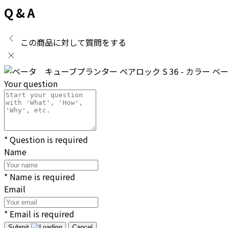
Q & A
この商品に対して質問をする
ベー
Your question
* Question is required
Name
* Name is required
Email
* Email is required
Submit
Cancel