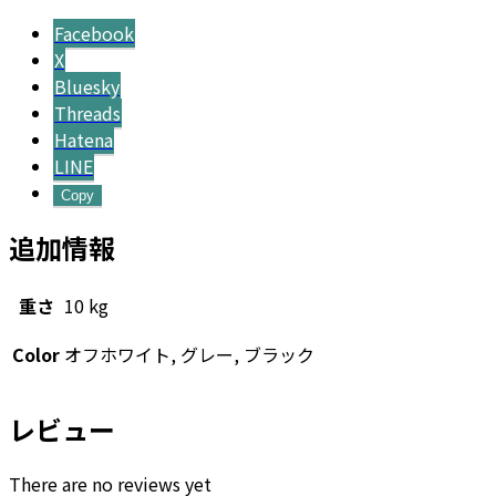
ク
Facebook
S
X
36
Bluesky
-
Threads
カ
Hatena
ラ
LINE
ー
Copy
個
追加情報
重さ
10 kg
Color
オフホワイト, グレー, ブラック
レビュー
There are no reviews yet