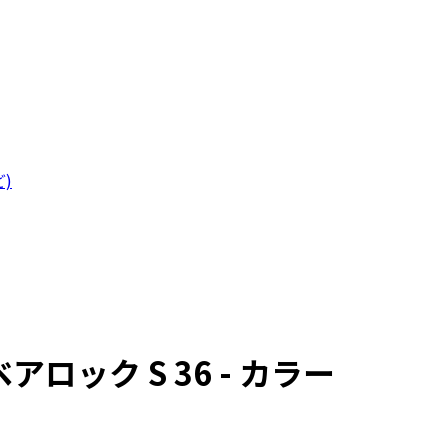
)
ック S 36 - カラー