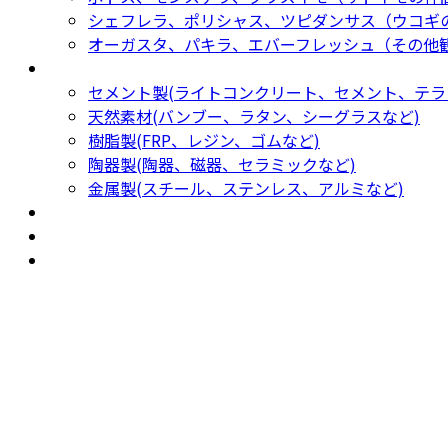
シェフレラ、ポリシャス、ツピダンサス（ウコギ
オーガスタ、パキラ、エバーフレッシュ（その他
鉢カバー・プランター
Planter
セメント製(ライトコンクリート、セメント、テラ
天然素材(バンブー、ラタン、シーグラスなど)
樹脂製(FRP、レジン、ゴムなど)
陶器製(陶器、磁器、セラミックなど)
金属製(スチール、ステンレス、アルミなど)
新着商品
New Products
おすすめ
Recommendation
現物商品
Actual item