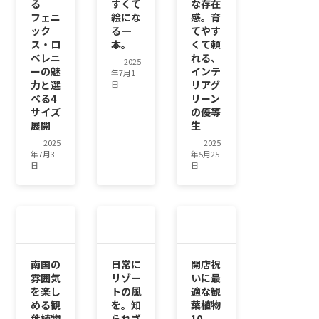
る ―
すくて
な存在
フェニ
絵にな
感。育
ック
る一
てやす
ス・ロ
本。
くて頼
ベレニ
れる、
2025
ーの魅
インテ
年7月1
力と選
リアグ
日
べる4
リーン
サイズ
の優等
展開
生
2025
2025
年7月3
年5月25
日
日
南国の
日常に
開店祝
雰囲気
リゾー
いに最
を楽し
トの風
適な観
める観
を。知
葉植物
葉植物
られざ
10