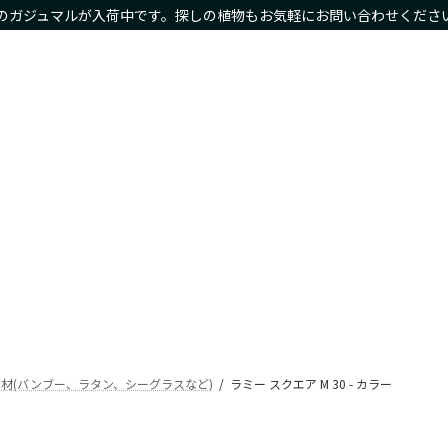
のガジュマルが入荷中です。探しの植物もお気軽にお問い合わせくださ
物商品や限定商品も
ホーム
サイズ別
種類別
鉢カバー・プランタ
Home
Size
Type
Planter
材(バンブー、ラタン、シーグラスなど)
ラミー スクエア M 30 - カラー