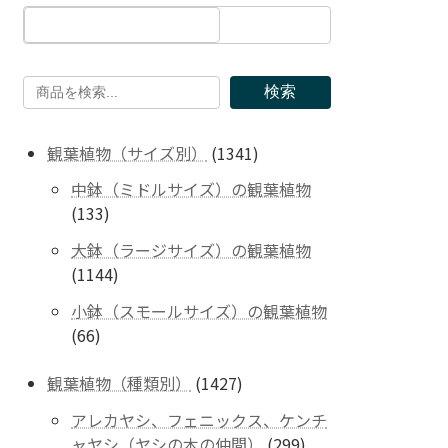
検索
1341
観葉植物（サイズ別）
1341
個
中鉢（ミドルサイズ）の観葉植物
の
133
133
商
個
品
大鉢（ラージサイズ）の観葉植物
の
1144
1144
商
個
品
小鉢（スモールサイズ）の観葉植物
の
66
66
商
個
品
の
1427
観葉植物（種類別）
1427
商
個
アレカヤシ、フェニックス、ケンチ
品
の
299
ャヤシ（ヤシの木の仲間）
299