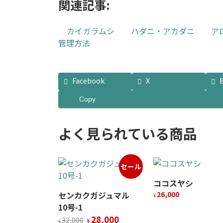
関連記事:
カイガラムシ
ハダニ・アカダニ
ア
管理方法
Facebook
X
Copy
よく見られている商品
セール
ココスヤシ
センカクガジュマル
26,000
¥
10号-1
元
現
28,000
32,000
¥
¥