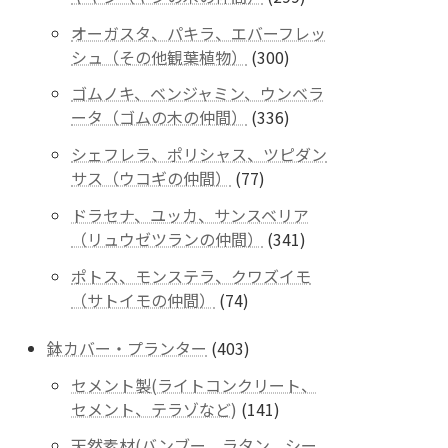
商
個
品
オーガスタ、パキラ、エバーフレッ
の
300
シュ（その他観葉植物）
300
商
個
品
ゴムノキ、ベンジャミン、ウンベラ
の
336
ータ（ゴムの木の仲間）
336
商
個
品
シェフレラ、ポリシャス、ツピダン
の
77
サス（ウコギの仲間）
77
商
個
品
ドラセナ、ユッカ、サンスベリア
の
341
（リュウゼツランの仲間）
341
商
個
品
ポトス、モンステラ、クワズイモ
の
74
（サトイモの仲間）
74
商
個
品
の
403
鉢カバー・プランター
403
商
個
セメント製(ライトコンクリート、
品
の
141
セメント、テラゾなど)
141
商
個
品
天然素材(バンブー、ラタン、シー