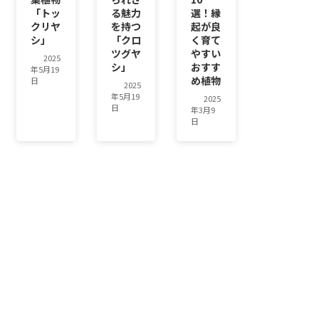
「トッ
る魅力
選！縁
クリヤ
を持つ
起が良
シ」
「クロ
く育て
ツグヤ
やすい
2025
シ」
おすす
年5月19
め植物
日
2025
年5月19
2025
日
年3月9
日