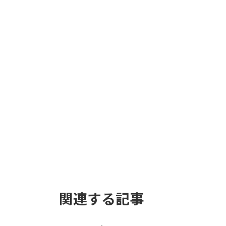
ウッドプランター シ
リンダー S 40
17,500
¥
お買い物カゴに追加
関連する記事