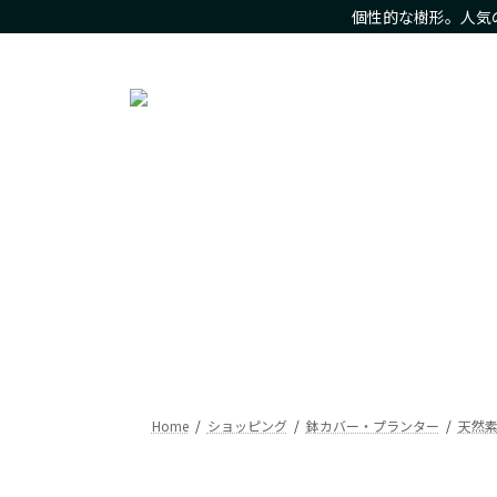
コ
ナ
個性的な樹形。人気
ン
ビ
人気の観葉植物をお求め安いお値段で。樹形にこだわった現
テ
ゲ
ン
ー
ツ
シ
へ
ョ
ス
ン
キ
に
ッ
移
プ
動
Home
ショッピング
鉢カバー・プランター
天然素