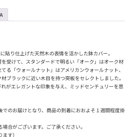
ア
M
 A
30
-
カ
ラ
ー
ィに貼り仕上げた天然木の表情を活かした鉢カバー。
個
響を受けて、スタンダードで明るい「オーク」はオーク材
立てる「ウォールナット」はアメリカンウォールナット、
ク材ブラックに近い木目を持つ突板をセレクトしました。
びれがエレガントな印象を与え、ミッドセンチュリーを思
。
後でのお届けとなり、商品の到着におおよそ１週間程度掛
る場合がございます。ご了承ください。
ります）