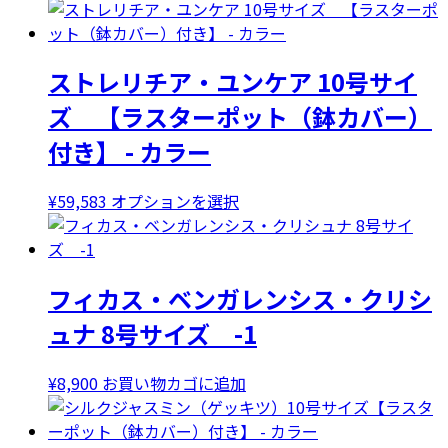
ストレリチア・ユンケア 10号サイ
ズ 【ラスターポット（鉢カバー）
付き】 - カラー
こ
¥
59,583
オプションを選択
の
商
品
フィカス・ベンガレンシス・クリシ
に
は
ュナ 8号サイズ -1
複
数
¥
8,900
お買い物カゴに追加
の
バ
リ