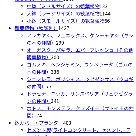
ペ
複
シ
個
133
中鉢（ミドルサイズ）の観葉植物
133
ー
数
ョ
の
個
1144
大鉢（ラージサイズ）の観葉植物
1144
ジ
の
ン
商
の
66
個
小鉢（スモールサイズ）の観葉植物
66
か
バ
が
1427
品
商
個
の
観葉植物（種類別）
1427
ら
リ
あ
個
品
の
商
アレカヤシ、フェニックス、ケンチャヤシ（ヤシ
選
エ
り
299
の
商
品
の木の仲間）
299
択
ー
ま
個
商
品
オーガスタ、パキラ、エバーフレッシュ（その他
で
シ
す。
300
の
品
観葉植物）
300
き
ョ
オ
個
商
ゴムノキ、ベンジャミン、ウンベラータ（ゴムの
ま
ン
プ
の
336
品
木の仲間）
336
す
が
シ
商
個
シェフレラ、ポリシャス、ツピダンサス（ウコギ
あ
ョ
77
品
の
の仲間）
77
り
ン
個
商
ドラセナ、ユッカ、サンスベリア（リュウゼツラ
ま
は
の
品
341
ンの仲間）
341
す。
商
商
個
ポトス、モンステラ、クワズイモ（サトイモの仲
オ
品
74
品
の
間）
74
プ
ペ
個
商
403
鉢カバー・プランター
403
シ
ー
の
品
個
セメント製(ライトコンクリート、セメント、テ
ョ
ジ