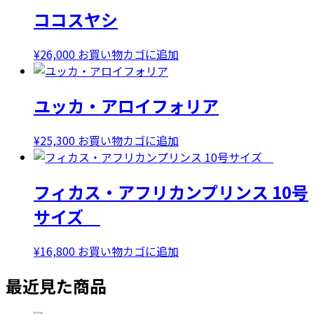
価
の
ココスヤシ
格
価
は
格
¥32,000
は
¥
26,000
お買い物カゴに追加
で
¥28,000
し
で
ユッカ・アロイフォリア
た。
す。
¥
25,300
お買い物カゴに追加
フィカス・アフリカンプリンス 10号
サイズ
¥
16,800
お買い物カゴに追加
最近見た商品