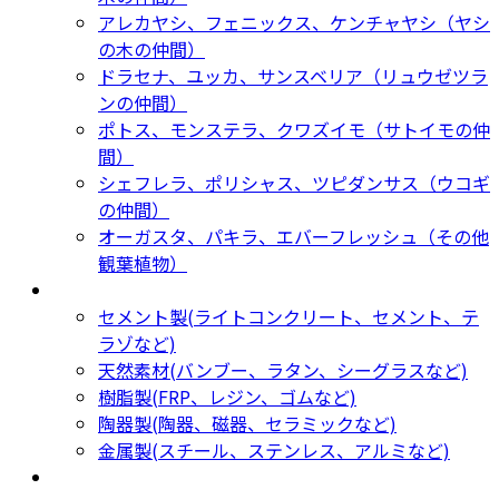
アレカヤシ、フェニックス、ケンチャヤシ（ヤシ
の木の仲間）
ドラセナ、ユッカ、サンスベリア（リュウゼツラ
ンの仲間）
ポトス、モンステラ、クワズイモ（サトイモの仲
間）
シェフレラ、ポリシャス、ツピダンサス（ウコギ
の仲間）
オーガスタ、パキラ、エバーフレッシュ（その他
観葉植物）
鉢カバー・プランター
Planter
セメント製(ライトコンクリート、セメント、テ
ラゾなど)
天然素材(バンブー、ラタン、シーグラスなど)
樹脂製(FRP、レジン、ゴムなど)
陶器製(陶器、磁器、セラミックなど)
金属製(スチール、ステンレス、アルミなど)
新着商品
New Products