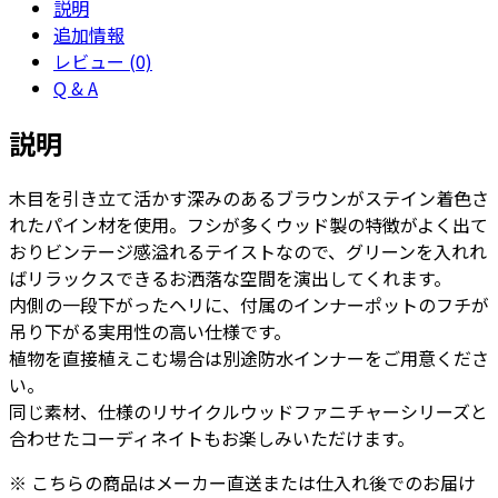
説明
ウ
追加情報
ッ
レビュー (0)
ド
Q & A
キ
ュ
説明
ー
ブ
木目を引き立て活かす深みのあるブラウンがステイン着色さ
(ジ
れたパイン材を使用。フシが多くウッド製の特徴がよく出て
ン
おりビンテージ感溢れるテイストなので、グリーンを入れれ
ク
ばリラックスできるお洒落な空間を演出してくれます。
イ
内側の一段下がったヘリに、付属のインナーポットのフチが
ン
吊り下がる実用性の高い仕様です。
ナ
植物を直接植えこむ場合は別途防水インナーをご用意くださ
ー
い。
付)
同じ素材、仕様のリサイクルウッドファニチャーシリーズと
L
合わせたコーディネイトもお楽しみいただけます。
51
個
※ こちらの商品はメーカー直送または仕入れ後でのお届け