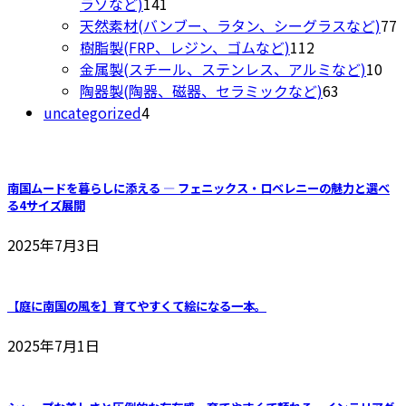
商
141
の
ラゾなど)
141
ン
か
品
個
商
7
天然素材(バンブー、ラタン、シーグラスなど)
77
は
ら
の
品
112
樹脂製(FRP、レジン、ゴムなど)
112
商
選
商
個
10
金属製(スチール、ステンレス、アルミなど)
10
品
択
品
の
63
個
陶器製(陶器、磁器、セラミックなど)
63
ペ
で
4
商
個
の
uncategorized
4
ー
き
個
品
の
商
ジ
ま
の
商
品
か
す
商
品
ら
南国ムードを暮らしに添える ― フェニックス・ロベレニーの魅力と選べ
品
選
る4サイズ展開
択
2025年7月3日
で
き
ま
【庭に南国の風を】育てやすくて絵になる一本。
す
2025年7月1日