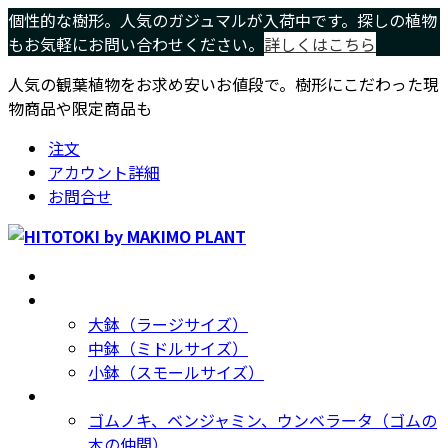
コ
ナ
個性的な樹形。人気のガジュマルが入荷中です。探しの植物
ン
ビ
もお気軽にお問い合わせください。
詳しくはこちら
テ
ゲ
人気の観葉植物をお求め安いお値段で。樹形にこだわった現
ン
ー
物商品や限定商品も
ツ
シ
へ
ョ
注文
ス
ン
アカウント詳細
キ
に
お問合せ
ッ
移
プ
動
ホーム
Home
サイズ別
Size
大鉢（ラージサイズ）
中鉢（ミドルサイズ）
小鉢（スモールサイズ）
種類別
Type
ゴムノキ、ベンジャミン、ウンベラータ（ゴムの
木の仲間）