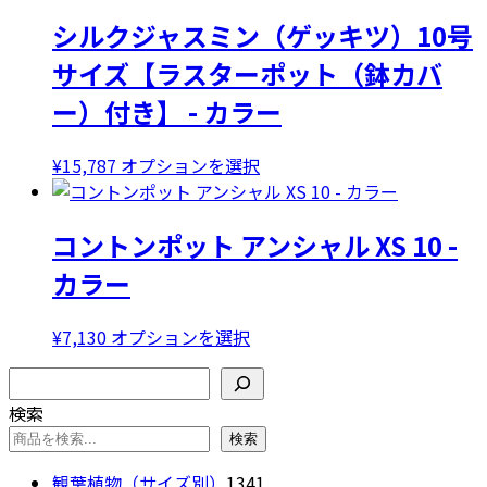
エ
シルクジャスミン（ゲッキツ）10号
ー
サイズ【ラスターポット（鉢カバ
シ
ョ
ー）付き】 - カラー
ン
が
こ
¥
15,787
オプションを選択
あ
の
り
商
ま
コントンポット アンシャル XS 10 -
品
す。
に
カラー
オ
は
プ
複
シ
こ
¥
7,130
オプションを選択
数
ョ
の
の
検索
ン
商
バ
は
検索
品
リ
商
に
検索
エ
品
は
ー
1341
観葉植物（サイズ別）
1341