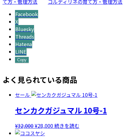
て方・管理方法
コルディリネの育て方・管理方法
Facebook
X
Bluesky
Threads
Hatena
LINE
Copy
よく見られている商品
セール
センカクガジュマル 10号-1
元
現
¥
32,000
¥
28,000
続きを読む
の
在