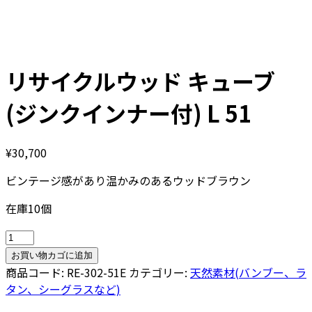
リサイクルウッド キューブ
(ジンクインナー付) L 51
¥
30,700
ビンテージ感があり温かみのあるウッドブラウン
在庫10個
リ
サ
お買い物カゴに追加
イ
商品コード:
RE-302-51E
カテゴリー:
天然素材(バンブー、ラ
ク
タン、シーグラスなど)
ル