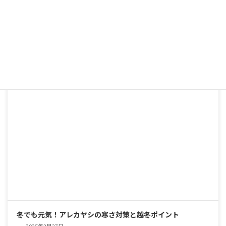
春の訪れとともに！ゴムの木の仲間のメンテナンスガイド
2025年3月6日
冬でも元気！アレカヤシの寒さ対策と越冬ポイント