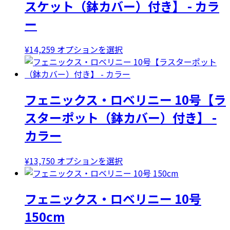
スケット（鉢カバー）付き】 - カラ
複
ー
数
の
バ
こ
¥
14,259
オプションを選択
リ
の
エ
商
ー
品
フェニックス・ロベリニー 10号【ラ
シ
に
ョ
は
スターポット（鉢カバー）付き】 -
ン
複
カラー
が
数
あ
の
り
バ
こ
¥
13,750
オプションを選択
ま
リ
の
す。
エ
商
フェニックス・ロベリニー 10号
オ
ー
品
プ
シ
に
150cm
シ
ョ
は