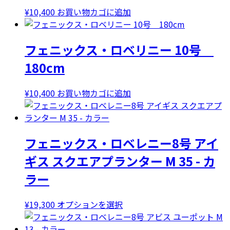
ョ
ン
複
¥
10,400
お買い物カゴに追加
ン
が
数
は
あ
の
商
り
バ
フェニックス・ロベリニー 10号
品
ま
リ
180cm
ペ
す。
エ
ー
オ
ー
ジ
プ
シ
¥
10,400
お買い物カゴに追加
か
シ
ョ
ら
ョ
ン
選
ン
が
択
は
あ
フェニックス・ロベレニー8号 アイ
で
商
り
ギス スクエアプランター M 35 - カ
き
品
ま
ま
ラー
ペ
す。
す
ー
オ
ジ
プ
こ
¥
19,300
オプションを選択
か
シ
の
ら
ョ
商