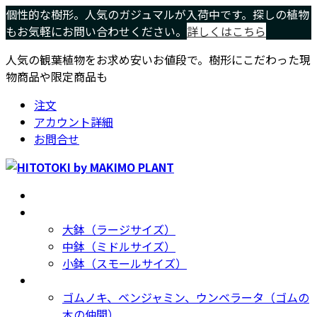
コ
ナ
個性的な樹形。人気のガジュマルが入荷中です。探しの植物
ン
ビ
もお気軽にお問い合わせください。
詳しくはこちら
テ
ゲ
人気の観葉植物をお求め安いお値段で。樹形にこだわった現
ン
ー
物商品や限定商品も
ツ
シ
へ
ョ
注文
ス
ン
アカウント詳細
キ
に
お問合せ
ッ
移
プ
動
ホーム
Home
サイズ別
Size
大鉢（ラージサイズ）
中鉢（ミドルサイズ）
小鉢（スモールサイズ）
種類別
Type
ゴムノキ、ベンジャミン、ウンベラータ（ゴムの
木の仲間）