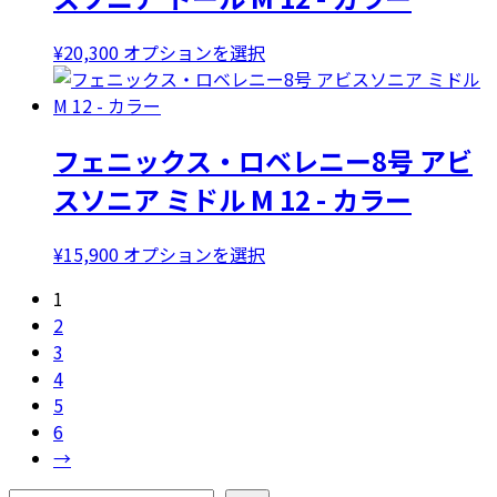
オ
複
ョ
プ
数
ン
こ
¥
20,300
オプションを選択
シ
の
が
の
ョ
バ
あ
商
ン
リ
り
品
は
エ
ま
フェニックス・ロベレニー8号 アビ
に
商
ー
す。
は
品
スソニア ミドル M 12 - カラー
シ
オ
複
ペ
ョ
プ
数
ー
ン
こ
¥
15,900
オプションを選択
シ
の
ジ
が
の
ョ
バ
か
1
あ
商
ン
リ
ら
2
り
品
は
エ
選
3
ま
に
商
ー
択
4
す。
は
品
シ
で
5
オ
複
ペ
ョ
き
6
プ
数
ー
ン
ま
→
シ
の
ジ
が
す
ョ
バ