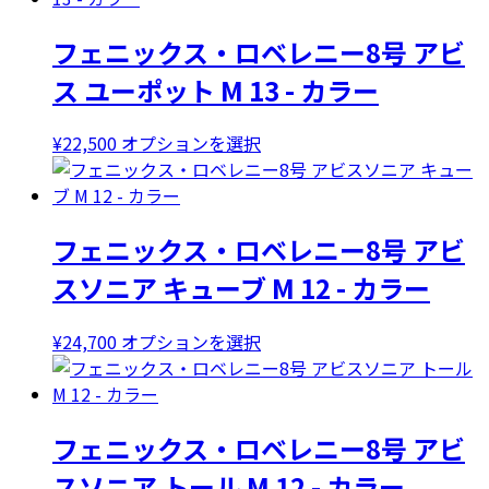
選
ン
品
択
は
フェニックス・ロベレニー8号 アビ
に
で
商
は
ス ユーポット M 13 - カラー
き
品
複
ま
ペ
数
こ
¥
22,500
オプションを選択
す
ー
の
の
ジ
バ
商
か
リ
品
ら
エ
フェニックス・ロベレニー8号 アビ
に
選
ー
は
択
スソニア キューブ M 12 - カラー
シ
複
で
ョ
数
き
ン
こ
¥
24,700
オプションを選択
の
ま
が
の
バ
す
あ
商
リ
り
品
エ
ま
フェニックス・ロベレニー8号 アビ
に
ー
す。
は
スソニア トール M 12 - カラー
シ