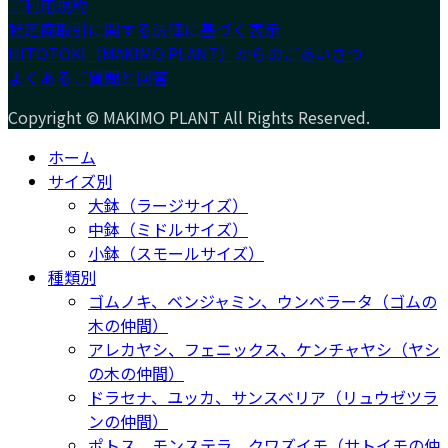
ご利用規約
特定商取引に関する法律に基づく表示
HITOTOKI（MAKIMO PLANT）からのごあいさつ
よくあるご質問と回答
Copyright © MAKIMO PLANT All Rights Reserved.
ホーム
サイズ別
大鉢（ラージサイズ）
中鉢（ミドルサイズ）
小鉢（スモールサイズ）
種類別
ゴムノキ、ベンジャミン、ウンベラータ（ゴムの
木の仲間）
アレカヤシ、フェニックス、ケンチャヤシ（ヤシ
の木の仲間）
ドラセナ、ユッカ、サンスベリア（リュウゼツラ
ンの仲間）
ポトス、モンステラ、クワズイモ（サトイモの仲