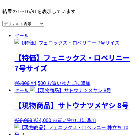
結果の1～16/91を表示しています
セール
【特価】フェニックス・ロベリニー
7号サイズ
元
現
¥
6,800
¥
4,500
お買い物カゴに追加
の
在
セール
価
の
【現物商品】サトウナツメヤシ 8号
格
価
は
格
¥6,800
は
元
現
¥
38,000
¥
34,000
お買い物カゴに追加
で
¥4,500
の
在
し
で
価
の