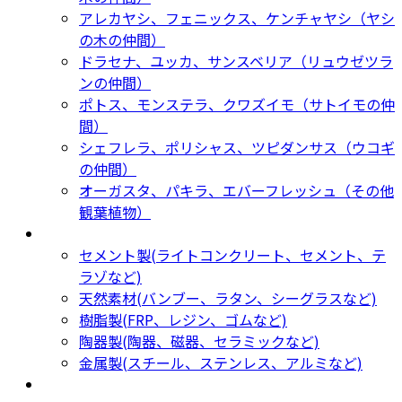
アレカヤシ、フェニックス、ケンチャヤシ（ヤシ
の木の仲間）
ドラセナ、ユッカ、サンスベリア（リュウゼツラ
ンの仲間）
ポトス、モンステラ、クワズイモ（サトイモの仲
間）
シェフレラ、ポリシャス、ツピダンサス（ウコギ
の仲間）
オーガスタ、パキラ、エバーフレッシュ（その他
観葉植物）
鉢カバー・プランター
Planter
セメント製(ライトコンクリート、セメント、テ
ラゾなど)
天然素材(バンブー、ラタン、シーグラスなど)
樹脂製(FRP、レジン、ゴムなど)
陶器製(陶器、磁器、セラミックなど)
金属製(スチール、ステンレス、アルミなど)
新着商品
New Products