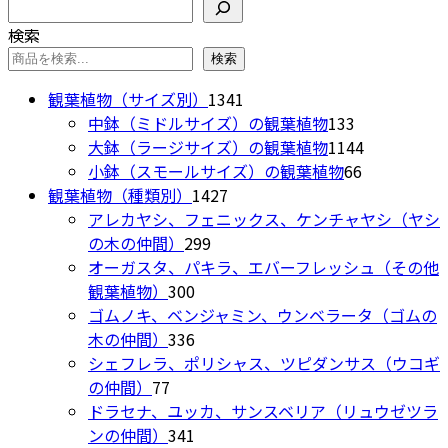
か
検索
あ
ン
リ
ら
り
検索
は
エ
選
ま
検索
商
ー
択
す。
品
シ
1341
で
観葉植物（サイズ別）
1341
オ
ペ
ョ
個
133
き
中鉢（ミドルサイズ）の観葉植物
133
プ
ー
ン
の
個
1144
ま
大鉢（ラージサイズ）の観葉植物
1144
シ
ジ
が
商
の
66
個
す
小鉢（スモールサイズ）の観葉植物
66
ョ
か
あ
1427
品
商
個
の
観葉植物（種類別）
1427
ン
ら
り
個
品
の
商
アレカヤシ、フェニックス、ケンチャヤシ（ヤシ
は
選
ま
299
の
商
品
の木の仲間）
299
商
択
す。
個
商
品
オーガスタ、パキラ、エバーフレッシュ（その他
品
で
オ
300
の
品
観葉植物）
300
ペ
き
プ
個
商
ゴムノキ、ベンジャミン、ウンベラータ（ゴムの
ー
ま
シ
の
336
品
木の仲間）
336
ジ
す
ョ
商
個
シェフレラ、ポリシャス、ツピダンサス（ウコギ
か
ン
77
品
の
の仲間）
77
ら
は
個
商
ドラセナ、ユッカ、サンスベリア（リュウゼツラ
選
商
の
品
341
ンの仲間）
341
択