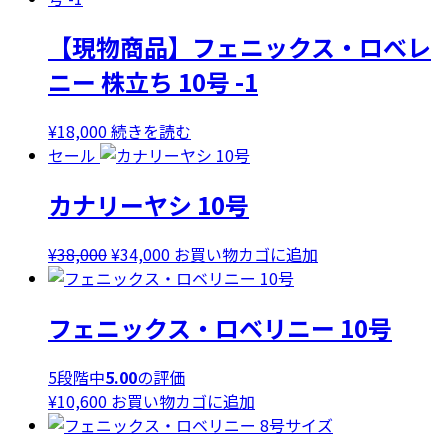
た。
す。
格
価
【現物商品】フェニックス・ロべレ
は
格
¥38,000
は
ニー 株立ち 10号 -1
で
¥34,000
し
で
¥
18,000
続きを読む
た。
す。
セール
カナリーヤシ 10号
元
現
¥
38,000
¥
34,000
お買い物カゴに追加
の
在
価
の
フェニックス・ロベリニー 10号
格
価
は
格
¥38,000
は
5段階中
5.00
の評価
で
¥34,000
¥
10,600
お買い物カゴに追加
し
で
た。
す。