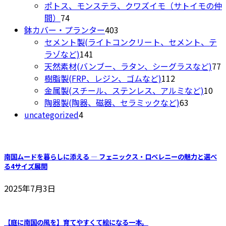
品
商
個
ポトス、モンステラ、クワズイモ（サトイモの仲
で
ペ
74
品
の
間）
74
き
ー
個
商
403
鉢カバー・プランター
403
ま
ジ
の
品
個
セメント製(ライトコンクリート、セメント、テ
す
か
商
141
の
ラゾなど)
141
ら
品
個
商
7
天然素材(バンブー、ラタン、シーグラスなど)
77
選
の
品
112
樹脂製(FRP、レジン、ゴムなど)
112
択
商
個
10
金属製(スチール、ステンレス、アルミなど)
10
で
品
の
63
個
陶器製(陶器、磁器、セラミックなど)
63
き
4
商
個
の
uncategorized
4
ま
個
品
の
商
す
の
商
品
商
品
南国ムードを暮らしに添える ― フェニックス・ロベレニーの魅力と選べ
品
る4サイズ展開
2025年7月3日
【庭に南国の風を】育てやすくて絵になる一本。