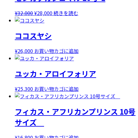
元
現
¥
32,000
¥
28,000
続きを読む
の
在
価
の
ココスヤシ
格
価
は
格
¥32,000
は
¥
26,000
お買い物カゴに追加
で
¥28,000
し
で
ユッカ・アロイフォリア
た。
す。
¥
25,300
お買い物カゴに追加
フィカス・アフリカンプリンス 10号
サイズ
¥
16,800
お買い物カゴに追加