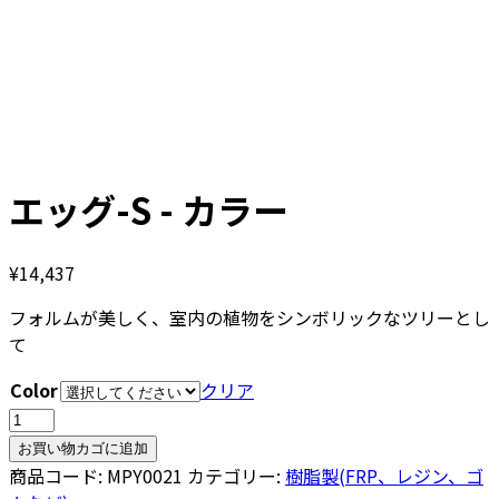
エッグ-S - カラー
¥
14,437
フォルムが美しく、室内の植物をシンボリックなツリーとし
て
Color
クリア
エ
ッ
お買い物カゴに追加
グ-
商品コード:
MPY0021
カテゴリー:
樹脂製(FRP、レジン、ゴ
S