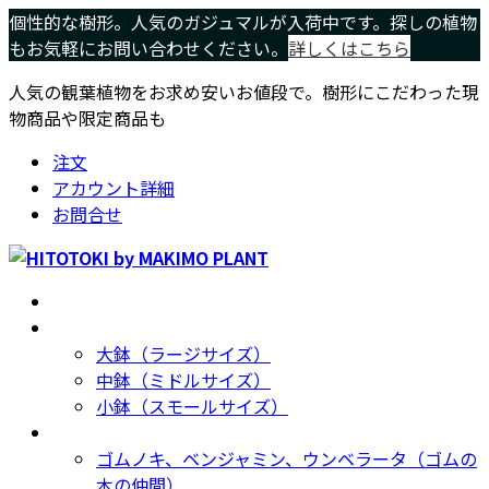
コ
ナ
個性的な樹形。人気のガジュマルが入荷中です。探しの植物
ン
ビ
もお気軽にお問い合わせください。
詳しくはこちら
テ
ゲ
人気の観葉植物をお求め安いお値段で。樹形にこだわった現
ン
ー
物商品や限定商品も
ツ
シ
へ
ョ
注文
ス
ン
アカウント詳細
キ
に
お問合せ
ッ
移
プ
動
ホーム
Home
サイズ別
Size
大鉢（ラージサイズ）
中鉢（ミドルサイズ）
小鉢（スモールサイズ）
種類別
Type
ゴムノキ、ベンジャミン、ウンベラータ（ゴムの
木の仲間）