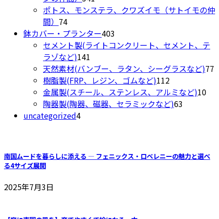
品
商
個
ポトス、モンステラ、クワズイモ（サトイモの仲
ペ
74
品
の
間）
74
ー
個
商
403
鉢カバー・プランター
403
ジ
の
品
個
セメント製(ライトコンクリート、セメント、テ
か
商
141
の
ラゾなど)
141
ら
品
個
商
7
天然素材(バンブー、ラタン、シーグラスなど)
77
選
の
品
112
樹脂製(FRP、レジン、ゴムなど)
112
択
商
個
10
金属製(スチール、ステンレス、アルミなど)
10
で
品
の
63
個
陶器製(陶器、磁器、セラミックなど)
63
き
4
商
個
の
uncategorized
4
ま
個
品
の
商
す
の
商
品
商
品
南国ムードを暮らしに添える ― フェニックス・ロベレニーの魅力と選べ
品
る4サイズ展開
2025年7月3日