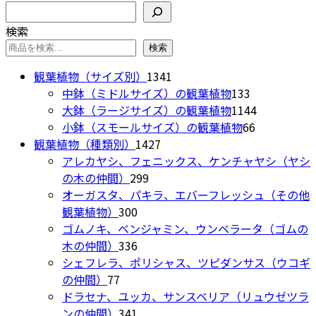
バ
検索
は
価
の
リ
商
検索
格
価
エ
品
は
格
検索
ー
ペ
¥38,000
は
シ
1341
観葉植物（サイズ別）
1341
ー
で
¥29,800
ョ
個
133
中鉢（ミドルサイズ）の観葉植物
133
ジ
し
で
ン
の
個
1144
大鉢（ラージサイズ）の観葉植物
1144
か
た。
す。
が
商
の
66
個
小鉢（スモールサイズ）の観葉植物
66
ら
あ
1427
品
商
個
の
観葉植物（種類別）
1427
選
り
個
品
の
商
アレカヤシ、フェニックス、ケンチャヤシ（ヤシ
択
ま
299
の
商
品
の木の仲間）
299
で
す。
個
商
品
オーガスタ、パキラ、エバーフレッシュ（その他
き
オ
300
の
品
観葉植物）
300
ま
プ
個
商
ゴムノキ、ベンジャミン、ウンベラータ（ゴムの
す
シ
の
336
品
木の仲間）
336
ョ
商
個
シェフレラ、ポリシャス、ツピダンサス（ウコギ
ン
77
品
の
の仲間）
77
は
個
商
ドラセナ、ユッカ、サンスベリア（リュウゼツラ
商
の
品
341
ンの仲間）
341