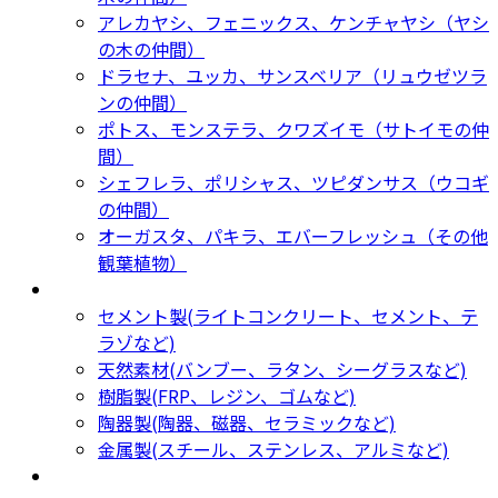
アレカヤシ、フェニックス、ケンチャヤシ（ヤシ
の木の仲間）
ドラセナ、ユッカ、サンスベリア（リュウゼツラ
ンの仲間）
ポトス、モンステラ、クワズイモ（サトイモの仲
間）
シェフレラ、ポリシャス、ツピダンサス（ウコギ
の仲間）
オーガスタ、パキラ、エバーフレッシュ（その他
観葉植物）
鉢カバー・プランター
Planter
セメント製(ライトコンクリート、セメント、テ
ラゾなど)
天然素材(バンブー、ラタン、シーグラスなど)
樹脂製(FRP、レジン、ゴムなど)
陶器製(陶器、磁器、セラミックなど)
金属製(スチール、ステンレス、アルミなど)
新着商品
New Products