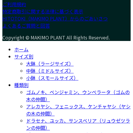
ご利用規約
特定商取引に関する法律に基づく表示
HITOTOKI（MAKIMO PLANT）からのごあいさつ
よくあるご質問と回答
Copyright © MAKIMO PLANT All Rights Reserved.
ホーム
サイズ別
大鉢（ラージサイズ）
中鉢（ミドルサイズ）
小鉢（スモールサイズ）
種類別
ゴムノキ、ベンジャミン、ウンベラータ（ゴムの
木の仲間）
アレカヤシ、フェニックス、ケンチャヤシ（ヤシ
の木の仲間）
ドラセナ、ユッカ、サンスベリア（リュウゼツラ
ンの仲間）