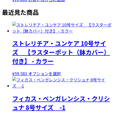
最近見た商品
ストレリチア・ユンケア 10号サイ
ズ 【ラスターポット（鉢カバー）
付き】 - カラー
こ
¥
59,583
オプションを選択
の
商
品
フィカス・ベンガレンシス・クリシ
に
は
ュナ 8号サイズ -1
複