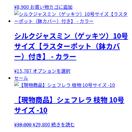
数
¥
8,900
お買い物カゴに追加
の
バ
リ
エ
シルクジャスミン（ゲッキツ）10号
ー
サイズ【ラスターポット（鉢カバ
シ
ョ
ー）付き】 - カラー
ン
が
こ
¥
15,787
オプションを選択
あ
の
セール
り
商
ま
品
す。
【現物商品】シェフレラ 枝物 10号
に
オ
は
サイズ -10
プ
複
シ
数
ョ
元
現
¥
38,000
¥
29,800
続きを読む
の
ン
の
在