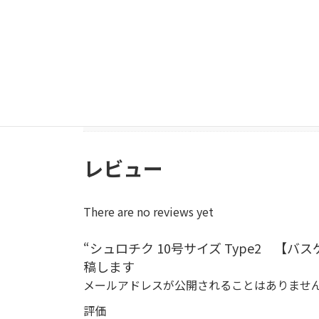
Color
バスケット01, バスケット
育てやすさ
簡単
寒さへの強さ
強い
日陰に強い
強い
レビュー
There are no reviews yet
“シュロチク 10号サイズ Type2 【バ
稿します
メールアドレスが公開されることはありませ
評価