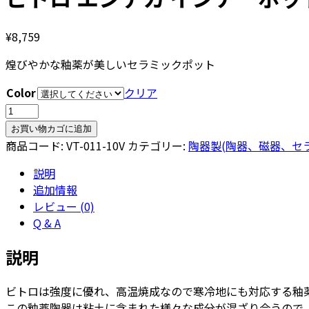
¥
8,759
煌びやかな釉薬が美しいセラミックポット
Color
クリア
ビ
ト
お買い物カゴに追加
ロ
商品コード:
VT-011-10V
カテゴリー:
陶器製(陶器、磁器、セ
エ
説明
ン
追加情報
デ
レビュー (0)
カ
Q & A
イ
ン
説明
ナ
ー
ビトロは強度に優れ、高温焼成なので寒冷地にも対応する釉
ポ
この釉薬陶器は粘土に含まれた様々な成分が混ざり合うので、
ッ