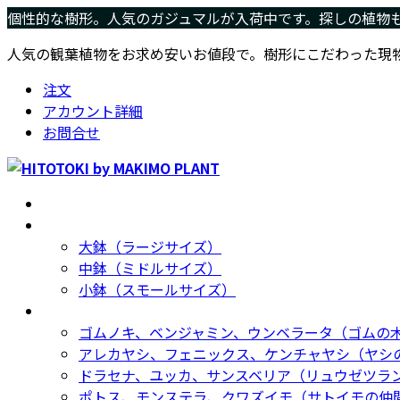
コ
ナ
個性的な樹形。人気のガジュマルが入荷中です。探しの植物
ン
ビ
人気の観葉植物をお求め安いお値段で。樹形にこだわった現
テ
ゲ
ン
ー
注文
ツ
シ
アカウント詳細
へ
ョ
お問合せ
ス
ン
キ
に
ッ
移
ホーム
Home
プ
動
サイズ別
Size
大鉢（ラージサイズ）
中鉢（ミドルサイズ）
小鉢（スモールサイズ）
種類別
Type
ゴムノキ、ベンジャミン、ウンベラータ（ゴムの
アレカヤシ、フェニックス、ケンチャヤシ（ヤシ
ドラセナ、ユッカ、サンスベリア（リュウゼツラ
ポトス、モンステラ、クワズイモ（サトイモの仲