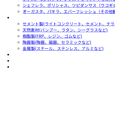
シェフレラ、ポリシャス、ツピダンサス（ウコギ
オーガスタ、パキラ、エバーフレッシュ（その他
鉢カバー・プランター
Planter
セメント製(ライトコンクリート、セメント、テラ
天然素材(バンブー、ラタン、シーグラスなど)
樹脂製(FRP、レジン、ゴムなど)
陶器製(陶器、磁器、セラミックなど)
金属製(スチール、ステンレス、アルミなど)
新着商品
New Products
おすすめ
Recommendation
現物商品
Actual item