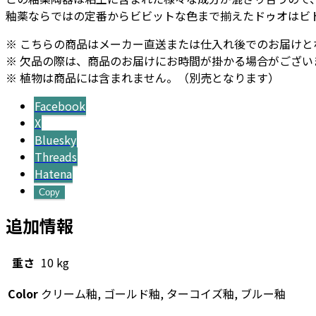
釉薬ならではの定番からビビットな色まで揃えたドゥオはビ
ト
付
※ こちらの商品はメーカー直送または仕入れ後でのお届けと
き
※ 欠品の際は、商品のお届けにお時間が掛かる場合がござい
M
※ 植物は商品には含まれません。（別売となります）
10
-
Facebook
カ
X
ラ
Bluesky
ー
Threads
個
Hatena
Copy
追加情報
重さ
10 kg
Color
クリーム釉, ゴールド釉, ターコイズ釉, ブルー釉