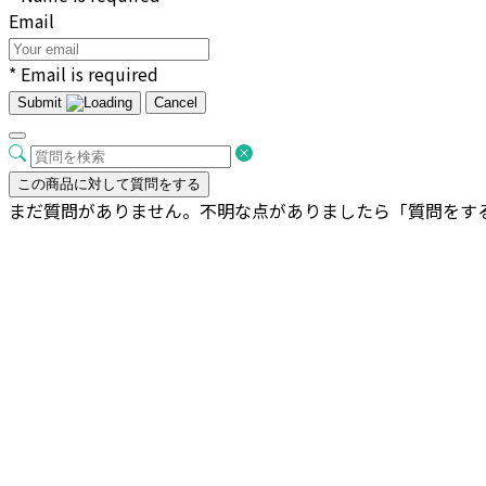
Email
* Email is required
Submit
Cancel
この商品に対して質問をする
まだ質問がありません。不明な点がありましたら「質問をす
ビトロ ドゥオ ツートーン 受け皿付き M
こ
¥
11,000
オプションを選択
の
商