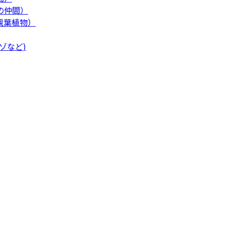
の仲間）
観葉植物）
ゾなど)