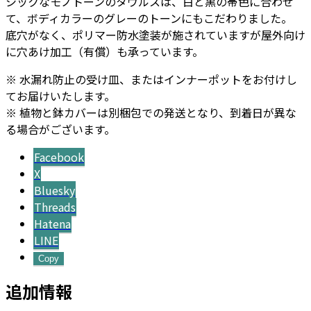
シックなモノトーンのタウルスは、白と黒の帯色に合わせ
個
て、ボディカラーのグレーのトーンにもこだわりました。
底穴がなく、ポリマー防水塗装が施されていますが屋外向け
に穴あけ加工（有償）も承っています。
※ 水漏れ防止の受け皿、またはインナーポットをお付けし
てお届けいたします。
※ 植物と鉢カバーは別梱包での発送となり、到着日が異な
る場合がございます。
Facebook
X
Bluesky
Threads
Hatena
LINE
Copy
追加情報