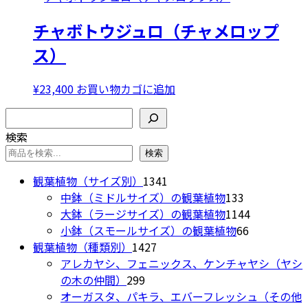
ョ
価
の
ン
チャボトウジュロ（チャメロップ
格
価
が
は
格
あ
ス）
¥38,000
は
り
で
¥29,800
ま
¥
23,400
お買い物カゴに追加
し
で
す。
た。
す。
検索
オ
プ
検索
シ
検索
ョ
1341
観葉植物（サイズ別）
1341
ン
個
133
中鉢（ミドルサイズ）の観葉植物
133
は
の
個
1144
大鉢（ラージサイズ）の観葉植物
1144
商
商
の
66
個
小鉢（スモールサイズ）の観葉植物
66
品
1427
品
商
個
の
観葉植物（種類別）
1427
ペ
個
品
の
商
アレカヤシ、フェニックス、ケンチャヤシ（ヤシ
ー
299
の
商
品
の木の仲間）
299
ジ
個
商
品
オーガスタ、パキラ、エバーフレッシュ（その他
か