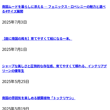
商
品
南国ムードを暮らしに添える ― フェニックス・ロベレニーの魅力と選べ
品
る4サイズ展開
2025年7月3日
【庭に南国の風を】育てやすくて絵になる一本。
2025年7月1日
シャープな美しさと圧倒的な存在感。育てやすくて頼れる、インテリアグ
リーンの優等生
2025年5月25日
南国の雰囲気を楽しめる観葉植物「トックリヤシ」
2025年5月19日