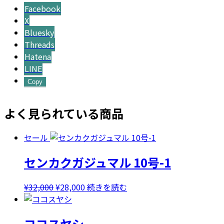
Facebook
X
Bluesky
Threads
Hatena
LINE
Copy
よく見られている商品
セール
センカクガジュマル 10号-1
元
現
¥
32,000
¥
28,000
続きを読む
の
在
価
の
ココスヤシ
格
価