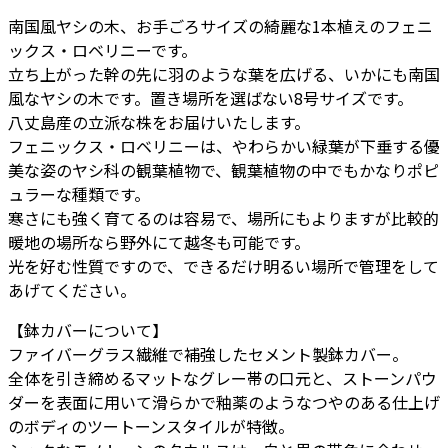
号
南国風ヤシの木、お手ごろサイズの綺麗な1本植えのフェニ
タ
ックス・ロベリニーです。
ウ
立ち上がった幹の先に羽のような葉を広げる、いかにも南国
ル
風なヤシの木です。置き場所を選ばない8号サイズです。
ス
八丈島産の立派な株をお届けいたします。
ト
フェニックス・ロベリニーは、やわらかい緑葉が下垂する優
ー
美な姿のヤシ科の観葉植物で、観葉植物の中でもかなりポピ
ル
ュラーな種類です。
ツ
寒さにも強く育てるのは容易で、場所にもよりますが比較的
ー
暖地の場所なら野外にて越冬も可能です。
ト
光を好む性質ですので、できるだけ明るい場所で管理をして
ー
あげてください。
ン
L
【鉢カバーについて】
36
ファイバーグラス繊維で補強したセメント製鉢カバー。
-
全体を引き締めるマットなグレー帯の口元と、ストーンパウ
カ
ダーを表面に用いて滑らかで釉薬のようなつやのある仕上げ
ラ
のボディのツートーンスタイルが特徴。
ー