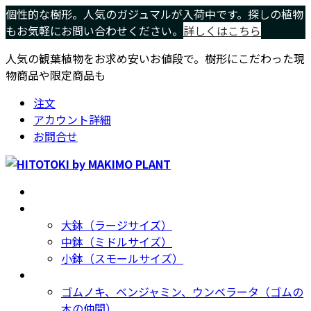
コ
ナ
個性的な樹形。人気のガジュマルが入荷中です。探しの植物
ン
ビ
もお気軽にお問い合わせください。
詳しくはこちら
テ
ゲ
人気の観葉植物をお求め安いお値段で。樹形にこだわった現
ン
ー
物商品や限定商品も
ツ
シ
へ
ョ
注文
ス
ン
アカウント詳細
キ
に
お問合せ
ッ
移
プ
動
ホーム
Home
サイズ別
Size
大鉢（ラージサイズ）
中鉢（ミドルサイズ）
小鉢（スモールサイズ）
種類別
Type
ゴムノキ、ベンジャミン、ウンベラータ（ゴムの
木の仲間）