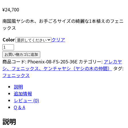
¥
24,700
南国風ヤシの木、お手ごろサイズの綺麗な1本植えのフェニ
ックス
Color
クリア
フ
ェ
お買い物カゴに追加
ニ
商品コード:
Phoenix-08-FS-205-36E
カテゴリー:
アレカヤ
ッ
シ、フェニックス、ケンチャヤシ（ヤシの木の仲間）
タグ:
ク
フェニックス
ス・
説明
ロ
追加情報
ベ
レビュー (0)
レ
Q & A
ニ
ー
説明
8