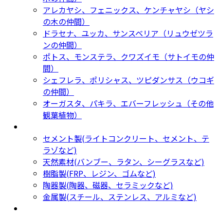
アレカヤシ、フェニックス、ケンチャヤシ（ヤシ
の木の仲間）
ドラセナ、ユッカ、サンスベリア（リュウゼツラ
ンの仲間）
ポトス、モンステラ、クワズイモ（サトイモの仲
間）
シェフレラ、ポリシャス、ツピダンサス（ウコギ
の仲間）
オーガスタ、パキラ、エバーフレッシュ（その他
観葉植物）
鉢カバー・プランター
Planter
セメント製(ライトコンクリート、セメント、テ
ラゾなど)
天然素材(バンブー、ラタン、シーグラスなど)
樹脂製(FRP、レジン、ゴムなど)
陶器製(陶器、磁器、セラミックなど)
金属製(スチール、ステンレス、アルミなど)
新着商品
New Products