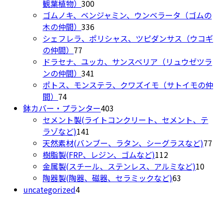
300
の
品
観葉植物）
300
ら
個
商
ゴムノキ、ベンジャミン、ウンベラータ（ゴムの
選
の
336
品
木の仲間）
336
択
商
個
シェフレラ、ポリシャス、ツピダンサス（ウコギ
で
77
品
の
の仲間）
77
き
個
商
ドラセナ、ユッカ、サンスベリア（リュウゼツラ
ま
の
品
341
ンの仲間）
341
す
商
個
ポトス、モンステラ、クワズイモ（サトイモの仲
74
品
の
間）
74
個
商
403
鉢カバー・プランター
403
の
品
個
セメント製(ライトコンクリート、セメント、テ
商
141
の
ラゾなど)
141
品
個
商
7
天然素材(バンブー、ラタン、シーグラスなど)
77
の
品
112
樹脂製(FRP、レジン、ゴムなど)
112
商
個
10
金属製(スチール、ステンレス、アルミなど)
10
品
の
63
個
陶器製(陶器、磁器、セラミックなど)
63
4
商
個
の
uncategorized
4
個
品
の
商
の
商
品