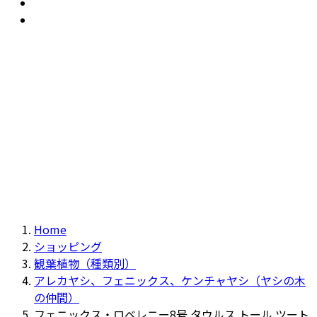
おすすめ
Recommendation
現物商品
Actual item
Home
ショッピング
観葉植物（種類別）
アレカヤシ、フェニックス、ケンチャヤシ（ヤシの木
の仲間）
フェニックス・ロベレニー8号 タウルス トール ツート