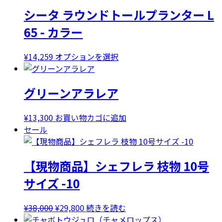
シータ ラウンドトールプランター L
65 - カラー
こ
¥
14,259
オプションを選択
の
商
グリーンアラレア
品
に
は
¥
13,300
お買い物カゴに追加
複
セール
数
の
【現物商品】シェフレラ 枝物 10号
バ
リ
サイズ -10
エ
ー
元
現
¥
38,000
¥
29,800
続きを読む
シ
の
在