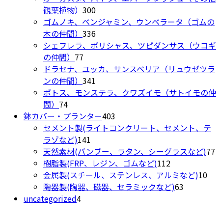
択
は
す。
300
の
品
観葉植物）
300
で
商
オ
個
商
ゴムノキ、ベンジャミン、ウンベラータ（ゴムの
き
品
プ
の
336
品
木の仲間）
336
ま
ペ
シ
商
個
シェフレラ、ポリシャス、ツピダンサス（ウコギ
す
ー
ョ
77
品
の
の仲間）
77
ジ
ン
個
商
ドラセナ、ユッカ、サンスベリア（リュウゼツラ
か
は
の
品
341
ンの仲間）
341
ら
商
商
個
ポトス、モンステラ、クワズイモ（サトイモの仲
選
品
74
品
の
間）
74
択
ペ
個
商
403
鉢カバー・プランター
403
で
ー
の
品
個
セメント製(ライトコンクリート、セメント、テ
き
ジ
商
141
の
ラゾなど)
141
ま
か
品
個
商
7
天然素材(バンブー、ラタン、シーグラスなど)
77
す
ら
の
品
112
樹脂製(FRP、レジン、ゴムなど)
112
選
商
個
10
金属製(スチール、ステンレス、アルミなど)
10
択
品
の
63
個
陶器製(陶器、磁器、セラミックなど)
63
で
4
商
個
の
uncategorized
4
き
個
品
の
商
ま