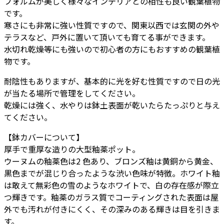
フォルムが美しく様々なインテリアとの相性も良い観葉植物
ジ
です。
ャ
寒さにも非常に強い性質ですので、関東以西では玄関の外や
ー
テラスなど、戸外に置いて頂いても育てる事ができます。
M
水切れ乾燥等にも強いので初心者の方にもおすすめの観葉植
13
物です。
-
カ
耐陰性もありますが、基本的に光を好む性質ですので日の光
ラ
が当たる場所で管理をしてください。
ー
乾燥には強く、水やりは鉢土表面が乾いたらたっぷりと与え
個
てください。
【鉢カバーについて】
厚手で重厚な造りの大型釉薬ポット。
ウーヌムの釉薬色は2 色あり、ブロンズ釉は黄銅から黄金、
黒色までが混じり合ったような渋い色味が特徴。ホワイト釉
は敢えて無彩色の雪のようなホワイトで、白の存在感が際立
つ輝きです。釉薬のガラス質でコーティングされた表面は屋
外でも汚れが付きにくく、その深みのある輝きは目を引きま
す。