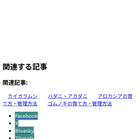
¥
16,000
お買い物カゴに追加
ユッカ ロストラータ 12号サイズ
¥
250,000
お買い物カゴに追加
関連する記事
関連記事:
カイガラムシ
ハダニ・アカダニ
アロカシアの育
て方・管理方法
ゴムノキの育て方・管理方法
Facebook
X
Bluesky
Threads