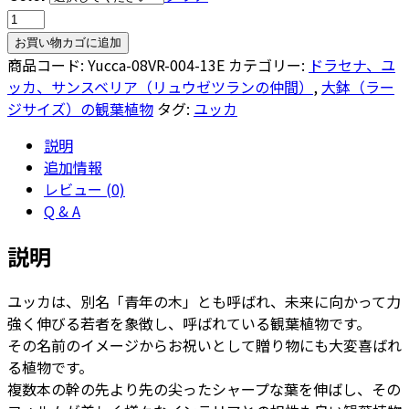
ユ
ッ
お買い物カゴに追加
カ・
商品コード:
Yucca-08VR-004-13E
カテゴリー:
ドラセナ、ユ
エ
ッカ、サンスベリア（リュウゼツランの仲間）
,
大鉢（ラー
レ
ジサイズ）の観葉植物
タグ:
ユッカ
フ
説明
ァ
追加情報
ン
レビュー (0)
テ
Q & A
ィ
ペ
説明
ス
8
ユッカは、別名「青年の木」とも呼ばれ、未来に向かって力
号
強く伸びる若者を象徴し、呼ばれている観葉植物です。
ウ
その名前のイメージからお祝いとして贈り物にも大変喜ばれ
ー
る植物です。
ヌ
複数本の幹の先より先の尖ったシャープな葉を伸ばし、その
ム