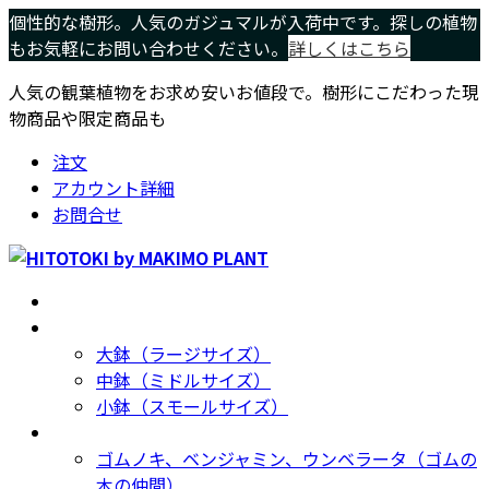
コ
ナ
個性的な樹形。人気のガジュマルが入荷中です。探しの植物
ン
ビ
もお気軽にお問い合わせください。
詳しくはこちら
テ
ゲ
人気の観葉植物をお求め安いお値段で。樹形にこだわった現
ン
ー
物商品や限定商品も
ツ
シ
へ
ョ
注文
ス
ン
アカウント詳細
キ
に
お問合せ
ッ
移
プ
動
ホーム
Home
サイズ別
Size
大鉢（ラージサイズ）
中鉢（ミドルサイズ）
小鉢（スモールサイズ）
種類別
Type
ゴムノキ、ベンジャミン、ウンベラータ（ゴムの
木の仲間）