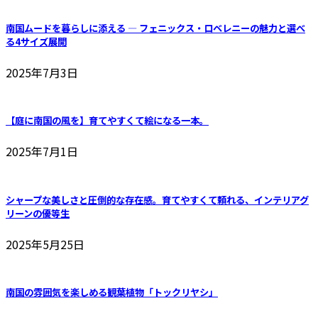
の
商
品
す
商
品
南国ムードを暮らしに添える ― フェニックス・ロベレニーの魅力と選べ
品
る4サイズ展開
2025年7月3日
【庭に南国の風を】育てやすくて絵になる一本。
2025年7月1日
シャープな美しさと圧倒的な存在感。育てやすくて頼れる、インテリアグ
リーンの優等生
2025年5月25日
南国の雰囲気を楽しめる観葉植物「トックリヤシ」