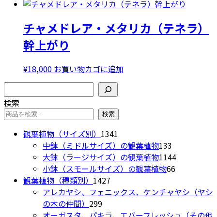
の
あ
の
商
り
バ
チャメドレア・メタリカ（テネラ）
品
ま
リ
に
幹上がり
す。
エ
は
オ
ー
複
プ
シ
¥
18,000
お買い物カゴに追加
数
シ
ョ
の
検索
ョ
ン
バ
ン
が
検索
リ
は
あ
検索
エ
商
り
ー
1341
観葉植物（サイズ別）
1341
品
ま
シ
個
133
中鉢（ミドルサイズ）の観葉植物
133
ペ
す。
ョ
の
個
1144
大鉢（ラージサイズ）の観葉植物
1144
ー
オ
ン
商
の
66
個
小鉢（スモールサイズ）の観葉植物
66
ジ
プ
が
1427
品
商
個
の
観葉植物（種類別）
1427
か
シ
あ
個
品
の
商
アレカヤシ、フェニックス、ケンチャヤシ（ヤシ
ら
ョ
り
299
の
商
品
の木の仲間）
299
選
ン
ま
個
商
品
オーガスタ、パキラ、エバーフレッシュ（その他