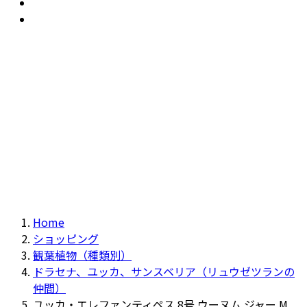
おすすめ
Recommendation
現物商品
Actual item
Home
ショッピング
観葉植物（種類別）
ドラセナ、ユッカ、サンスベリア（リュウゼツランの
仲間）
ユッカ・エレファンティペス 8号 ウーヌム ジャー M