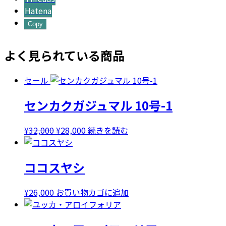
Hatena
Copy
よく見られている商品
セール
センカクガジュマル 10号-1
元
現
¥
32,000
¥
28,000
続きを読む
の
在
価
の
ココスヤシ
格
価
は
格
¥32,000
は
¥
26,000
お買い物カゴに追加
で
¥28,000
し
で