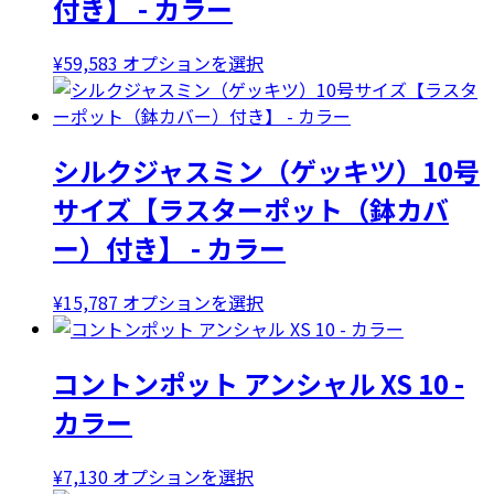
付き】 - カラー
こ
¥
59,583
オプションを選択
の
商
品
シルクジャスミン（ゲッキツ）10号
に
は
サイズ【ラスターポット（鉢カバ
複
ー）付き】 - カラー
数
の
バ
こ
¥
15,787
オプションを選択
リ
の
エ
商
コントンポット アンシャル XS 10 -
ー
品
シ
に
カラー
ョ
は
ン
複
こ
¥
7,130
オプションを選択
が
数