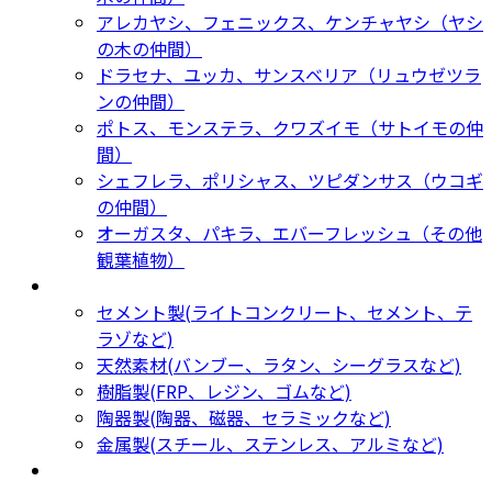
アレカヤシ、フェニックス、ケンチャヤシ（ヤシ
の木の仲間）
ドラセナ、ユッカ、サンスベリア（リュウゼツラ
ンの仲間）
ポトス、モンステラ、クワズイモ（サトイモの仲
間）
シェフレラ、ポリシャス、ツピダンサス（ウコギ
の仲間）
オーガスタ、パキラ、エバーフレッシュ（その他
観葉植物）
鉢カバー・プランター
Planter
セメント製(ライトコンクリート、セメント、テ
ラゾなど)
天然素材(バンブー、ラタン、シーグラスなど)
樹脂製(FRP、レジン、ゴムなど)
陶器製(陶器、磁器、セラミックなど)
金属製(スチール、ステンレス、アルミなど)
新着商品
New Products