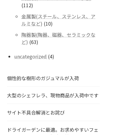
の
112
112
商
個
品
金属製(スチール、ステンレス、ア
の
10
ルミなど)
10
商
個
品
陶器製(陶器、磁器、セラミックな
の
63
ど)
63
商
個
品
の
4
uncategorized
4
商
個
品
の
商
個性的な樹形のガジュマルが入荷
品
大型のシェフレラ、現物商品が入荷中です
サイト不具合解消とお詫び
ドライガーデンに最適。お求めやすいフェ