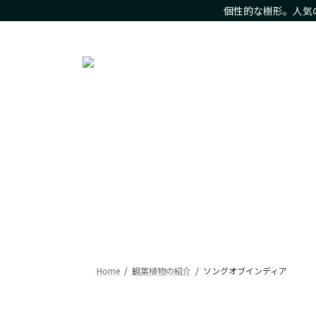
コ
ナ
個性的な樹形。人気
ン
ビ
人気の観葉植物をお求め安いお値段で。樹形にこだわった現
テ
ゲ
ン
ー
ツ
シ
へ
ョ
ス
ン
キ
に
ッ
移
プ
動
Home
観葉植物の紹介
ソングオブインディア