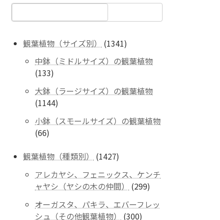
1341
観葉植物（サイズ別）
1341
個
中鉢（ミドルサイズ）の観葉植物
の
133
133
商
個
品
大鉢（ラージサイズ）の観葉植物
の
1144
1144
商
個
品
小鉢（スモールサイズ）の観葉植物
の
66
66
商
個
品
の
1427
観葉植物（種類別）
1427
商
個
アレカヤシ、フェニックス、ケンチ
品
の
299
ャヤシ（ヤシの木の仲間）
299
商
個
品
オーガスタ、パキラ、エバーフレッ
の
300
シュ（その他観葉植物）
300