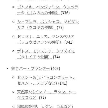
商
個
品
ゴムノキ、ベンジャミン、ウンベラ
の
336
ータ（ゴムの木の仲間）
336
商
個
品
シェフレラ、ポリシャス、ツピダン
の
77
サス（ウコギの仲間）
77
商
個
品
ドラセナ、ユッカ、サンスベリア
の
341
（リュウゼツランの仲間）
341
商
個
品
ポトス、モンステラ、クワズイモ
の
74
（サトイモの仲間）
74
商
個
品
の
403
鉢カバー・プランター
403
商
個
セメント製(ライトコンクリート、
品
の
141
セメント、テラゾなど)
141
商
個
品
天然素材(バンブー、ラタン、シー
の
77
グラスなど)
77
商
個
品
樹脂製(FRP、レジン、ゴムなど)