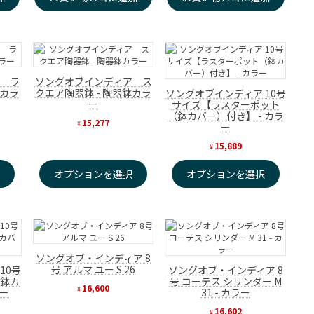
は
格
¥14,200
は
で
¥10,800
し
で
た。
す。
 ラ
ソングオブインディア ス
鉢カラ
クエア陶器鉢 - 陶器鉢カラ
ソングオブインディア 10号
ー
サイズ【ラスターポット
（鉢カバー）付き】 - カラ
15,277
¥
ー
15,889
¥
択
オプションを選択
オプションを選択
ソングオブ・インディア 8
号 アルマ ユー S 26
10号
ソングオブ・インディア 8
（鉢カ
号 コーテス シリンダー M
16,600
¥
ラー
31 - カラー
16,602
¥