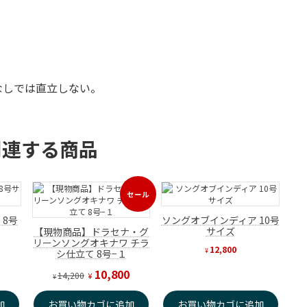
なしでは直立しない。
関連する商品
セール
販
売
 8号
ソングオブインディア 10号
中
の
サイズ
【現物商品】ドラセナ・グ
商
リーンソングオキナワ チラ
12,800
品
¥
シ仕立て 8号−１
元
現
10,800
14,200
¥
¥
の
在
価
の
加
お買い物カゴに追加
お買い物カゴに追加
格
価