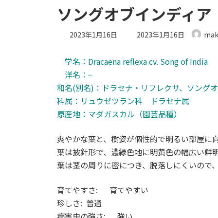
ソングオブインディア
最
2023年1月16日
2023年1月16日
mak
終
更
学名：Dracaena reflexa cv. Song of India
新
日
洋名：−
時
和名(別名)：ドラセナ・リフレクサ、ソング
:
科属：リュウゼツラン科 ドラセナ属
原産地：マダガスカル（園芸品種）
爽やかな葉と、樹姿が個性的で明るい部屋に
葉は披針形で、濃緑色地に明黄色の幅広い鮮
葉は茎の周りに密につき、脱落しにくいので
育てやすさ: 育てやすい
珍しさ: 普通
病害虫の強さ: 強い