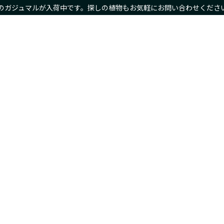
のガジュマルが入荷中です。探しの植物もお気軽にお問い合わせくださ
物商品や限定商品も
ホーム
サイズ別
種類別
鉢カバー・プランタ
Home
Size
Type
Planter