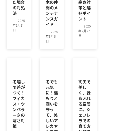
た場合
木の仲
寒さ対
の対処
間のメ
策と越
法
ンテナ
冬ポイ
ンスガ
ント
2025
イド
年3月7
2025
日
年2月27
2025
日
年3月6
日
冬越し
冬でも
丈夫で
で差が
元気
美し
つく！
に！温
く、緑
フィカ
もりと
あふれ
ス・ウ
潤いを
る空間
ンベラ
守っ
に。シ
ータの
て、美
ェフレ
寒さ対
しいア
ラでの
策
レカヤ
育て方