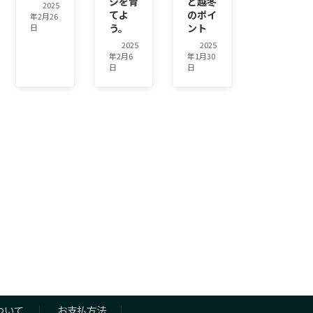
シを育
と越冬
2025
てよ
のポイ
年2月26
う。
ント
日
2025
2025
年2月6
年1月30
日
日
ついて
お支払方法