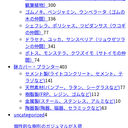
300
の
品
観葉植物）
300
個
商
ゴムノキ、ベンジャミン、ウンベラータ（ゴムの
の
336
品
木の仲間）
336
商
個
シェフレラ、ポリシャス、ツピダンサス（ウコギ
77
品
の
の仲間）
77
個
商
ドラセナ、ユッカ、サンスベリア（リュウゼツラ
の
品
341
ンの仲間）
341
商
個
ポトス、モンステラ、クワズイモ（サトイモの仲
74
品
の
間）
74
個
商
403
鉢カバー・プランター
403
の
品
個
セメント製(ライトコンクリート、セメント、テ
商
141
の
ラゾなど)
141
品
個
商
7
天然素材(バンブー、ラタン、シーグラスなど)
77
の
品
112
樹脂製(FRP、レジン、ゴムなど)
112
商
個
10
金属製(スチール、ステンレス、アルミなど)
10
品
の
63
個
陶器製(陶器、磁器、セラミックなど)
63
4
商
個
の
uncategorized
4
個
品
の
商
個性的な樹形のガジュマルが入荷