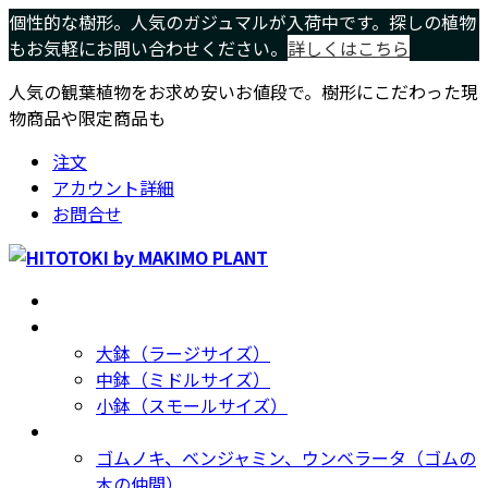
コ
ナ
個性的な樹形。人気のガジュマルが入荷中です。探しの植物
ン
ビ
もお気軽にお問い合わせください。
詳しくはこちら
テ
ゲ
人気の観葉植物をお求め安いお値段で。樹形にこだわった現
ン
ー
物商品や限定商品も
ツ
シ
へ
ョ
注文
ス
ン
アカウント詳細
キ
に
お問合せ
ッ
移
プ
動
ホーム
Home
サイズ別
Size
大鉢（ラージサイズ）
中鉢（ミドルサイズ）
小鉢（スモールサイズ）
種類別
Type
ゴムノキ、ベンジャミン、ウンベラータ（ゴムの
木の仲間）