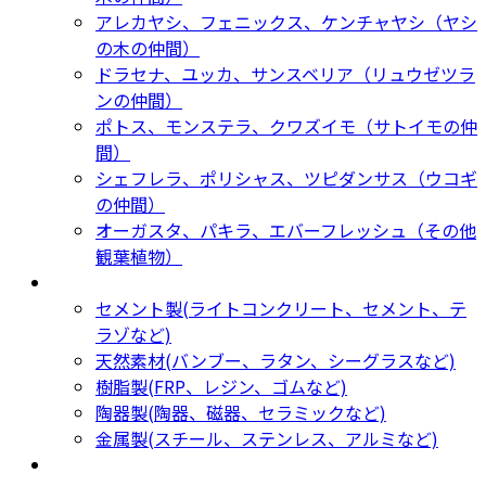
アレカヤシ、フェニックス、ケンチャヤシ（ヤシ
の木の仲間）
ドラセナ、ユッカ、サンスベリア（リュウゼツラ
ンの仲間）
ポトス、モンステラ、クワズイモ（サトイモの仲
間）
シェフレラ、ポリシャス、ツピダンサス（ウコギ
の仲間）
オーガスタ、パキラ、エバーフレッシュ（その他
観葉植物）
鉢カバー・プランター
Planter
セメント製(ライトコンクリート、セメント、テ
ラゾなど)
天然素材(バンブー、ラタン、シーグラスなど)
樹脂製(FRP、レジン、ゴムなど)
陶器製(陶器、磁器、セラミックなど)
金属製(スチール、ステンレス、アルミなど)
新着商品
New Products