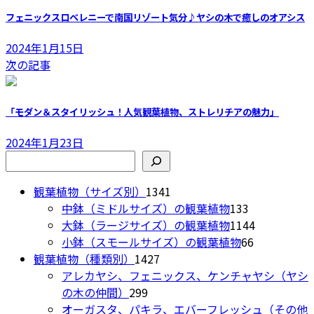
フェニックスロベレニーで南国リゾート気分♪ヤシの木で癒しのオアシス
2024年1月15日
次の記事
「モダン＆スタイリッシュ！人気観葉植物、ストレリチアの魅力」
2024年1月23日
検索
1341
観葉植物（サイズ別）
1341
個
133
中鉢（ミドルサイズ）の観葉植物
133
の
個
1144
大鉢（ラージサイズ）の観葉植物
1144
商
の
66
個
小鉢（スモールサイズ）の観葉植物
66
1427
品
商
個
の
観葉植物（種類別）
1427
個
品
の
商
アレカヤシ、フェニックス、ケンチャヤシ（ヤシ
299
の
商
品
の木の仲間）
299
個
商
品
オーガスタ、パキラ、エバーフレッシュ（その他