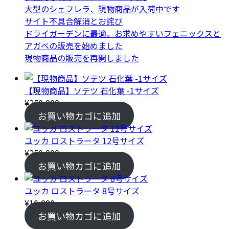
の
商
品
大型のシェフレラ、現物商品が入荷中です
商
品
サイト不具合解消とお詫び
品
ドライガーデンに最適。お求めやすいフェニックスと
アガベの販売を始めました
現物商品の販売を再開しました
【現物商品】ソテツ 石化葉 -1サイズ
¥
250,000
お買い物カゴに追加
ユッカ ロストラータ 12号サイズ
¥
250,000
お買い物カゴに追加
ユッカ ロストラータ 8号サイズ
¥
16,000
お買い物カゴに追加