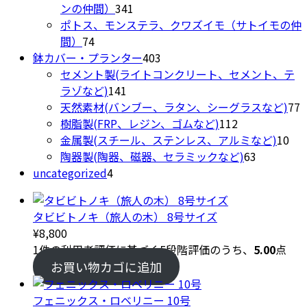
の
品
341
ンの仲間）
341
商
個
ポトス、モンステラ、クワズイモ（サトイモの仲
74
品
の
間）
74
個
商
403
鉢カバー・プランター
403
の
品
個
セメント製(ライトコンクリート、セメント、テ
商
141
の
ラゾなど)
141
品
個
商
7
天然素材(バンブー、ラタン、シーグラスなど)
77
の
品
112
樹脂製(FRP、レジン、ゴムなど)
112
商
個
10
金属製(スチール、ステンレス、アルミなど)
10
品
の
63
個
陶器製(陶器、磁器、セラミックなど)
63
4
商
個
の
uncategorized
4
個
品
の
商
の
商
品
タビビトノキ（旅人の木） 8号サイズ
商
品
¥
8,800
品
1
件の利用者評価に基づく5段階評価のうち、
5.00
点
お買い物カゴに追加
フェニックス・ロベリニー 10号