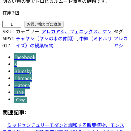
明るい色の葉でトロピカルムード満点の植物です。
ズ
個
在庫7個
ア
お買い物カゴに追加
レ
SKU:
カテゴリー:
アレカヤシ、フェニックス、ケン
タグ:
カ
MPY1
チャヤシ（ヤシの木の仲間）
, 
中鉢（ミドルサ
アレカ
ヤ
017
イズ）の観葉植物
ヤシ
シ
Facebook
8
X
号
Bluesky
サ
Threads
イ
Hatena
ズ
LINE
個
Copy
関連記事:
ミッドセンチュリーモダンと調和する観葉植物、モンス