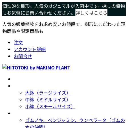
コ
ナ
個性的な樹形。人気のガジュマルが入荷中です。探しの植物
ン
ビ
もお気軽にお問い合わせください。
詳しくはこちら
テ
ゲ
人気の観葉植物をお求め安いお値段で。樹形にこだわった現
ン
ー
物商品や限定商品も
ツ
シ
へ
ョ
注文
ス
ン
アカウント詳細
キ
に
お問合せ
ッ
移
プ
動
ホーム
Home
サイズ別
Size
大鉢（ラージサイズ）
中鉢（ミドルサイズ）
小鉢（スモールサイズ）
種類別
Type
ゴムノキ、ベンジャミン、ウンベラータ（ゴムの
木の仲間）