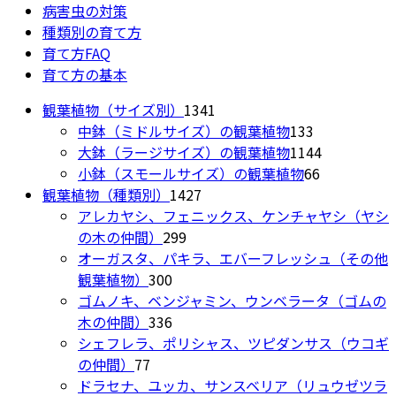
病害虫の対策
種類別の育て方
育て方FAQ
育て方の基本
1341
観葉植物（サイズ別）
1341
個
133
中鉢（ミドルサイズ）の観葉植物
133
の
個
1144
大鉢（ラージサイズ）の観葉植物
1144
商
の
66
個
小鉢（スモールサイズ）の観葉植物
66
1427
品
商
個
の
観葉植物（種類別）
1427
個
品
の
商
アレカヤシ、フェニックス、ケンチャヤシ（ヤシ
299
の
商
品
の木の仲間）
299
個
商
品
オーガスタ、パキラ、エバーフレッシュ（その他
300
の
品
観葉植物）
300
個
商
ゴムノキ、ベンジャミン、ウンベラータ（ゴムの
の
336
品
木の仲間）
336
商
個
シェフレラ、ポリシャス、ツピダンサス（ウコギ
77
品
の
の仲間）
77
個
商
ドラセナ、ユッカ、サンスベリア（リュウゼツラ