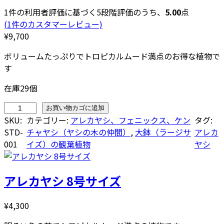
1
件の利用者評価に基づく5段階評価のうち、
5.00
点
(1件のカスタマーレビュー)
¥
9,700
ボリュームたっぷりでトロピカルムード満点のお得な植物で
す
在庫29個
ア
お買い物カゴに追加
レ
SKU:
カテゴリー:
アレカヤシ、フェニックス、ケン
タグ:
カ
STD-
チャヤシ（ヤシの木の仲間）
, 
大鉢（ラージサ
アレカ
ヤ
001
イズ）の観葉植物
ヤシ
シ
1
アレカヤシ 8号サイズ
0
号
サ
¥
4,300
イ