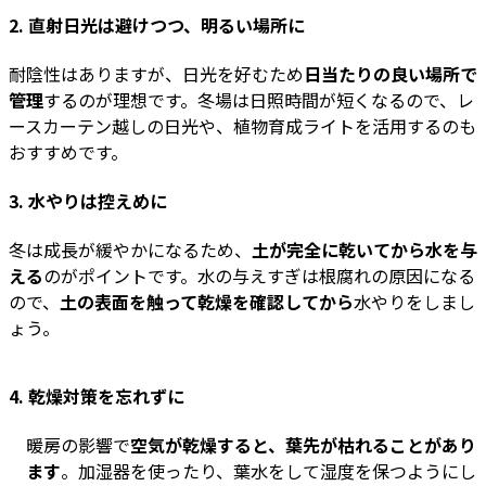
2. 直射日光は避けつつ、明るい場所に
耐陰性はありますが、日光を好むため
日当たりの良い場所で
管理
するのが理想です。冬場は日照時間が短くなるので、レ
ースカーテン越しの日光や、植物育成ライトを活用するのも
おすすめです。
3. 水やりは控えめに
冬は成長が緩やかになるため、
土が完全に乾いてから水を与
える
のがポイントです。水の与えすぎは根腐れの原因になる
ので、
土の表面を触って乾燥を確認してから
水やりをしまし
ょう。
4. 乾燥対策を忘れずに
暖房の影響で
空気が乾燥すると、葉先が枯れることがあり
ます
。加湿器を使ったり、葉水をして湿度を保つようにし