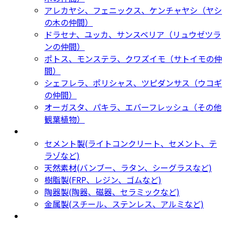
アレカヤシ、フェニックス、ケンチャヤシ（ヤシ
の木の仲間）
ドラセナ、ユッカ、サンスベリア（リュウゼツラ
ンの仲間）
ポトス、モンステラ、クワズイモ（サトイモの仲
間）
シェフレラ、ポリシャス、ツピダンサス（ウコギ
の仲間）
オーガスタ、パキラ、エバーフレッシュ（その他
観葉植物）
鉢カバー・プランター
Planter
セメント製(ライトコンクリート、セメント、テ
ラゾなど)
天然素材(バンブー、ラタン、シーグラスなど)
樹脂製(FRP、レジン、ゴムなど)
陶器製(陶器、磁器、セラミックなど)
金属製(スチール、ステンレス、アルミなど)
新着商品
New Products