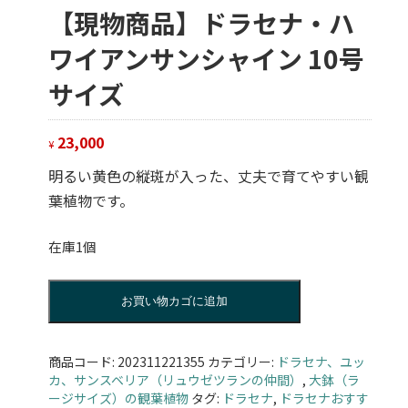
【現物商品】ドラセナ・ハ
ワイアンサンシャイン 10号
サイズ
23,000
¥
明るい黄色の縦斑が入った、丈夫で育てやすい観
葉植物です。
在庫1個
【現
お買い物カゴに追加
物
商
品】
商品コード:
202311221355
カテゴリー:
ドラセナ、ユッ
ド
カ、サンスベリア（リュウゼツランの仲間）
,
大鉢（ラ
ラ
ージサイズ）の観葉植物
タグ:
ドラセナ
,
ドラセナおすす