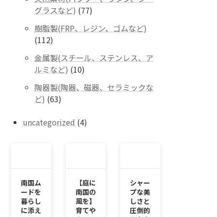
の
77
グラスなど)
77
商
個
品
樹脂製(FRP、レジン、ゴムなど)
の
112
112
商
個
品
金属製(スチール、ステンレス、ア
の
10
ルミなど)
10
商
個
品
陶器製(陶器、磁器、セラミックな
の
63
ど)
63
商
個
品
の
4
uncategorized
4
商
個
品
の
商
品
南国ム
【庭に
シャー
ードを
南国の
プな美
暮らし
風を】
しさと
に添え
育てや
圧倒的