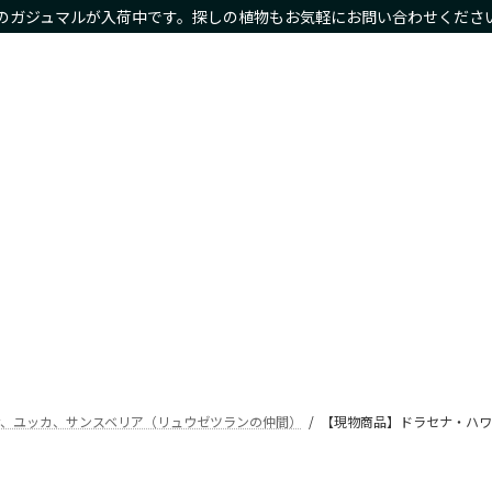
のガジュマルが入荷中です。探しの植物もお気軽にお問い合わせくださ
物商品や限定商品も
ホーム
サイズ別
種類別
鉢カバー・プランタ
Home
Size
Type
Planter
ナ、ユッカ、サンスベリア（リュウゼツランの仲間）
【現物商品】ドラセナ・ハワ