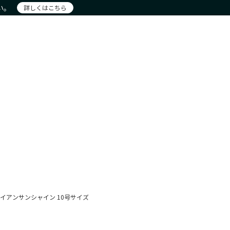
い。
詳しくはこちら
注文
アカウント詳細
お問合せ
ー
新着商品
おすすめ
現物商品
New Products
Recommendation
Actual item
イアンサンシャイン 10号サイズ