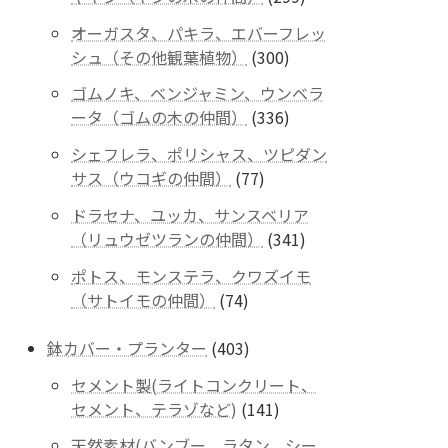
商
個
品
オーガスタ、パキラ、エバーフレッ
の
300
シュ（その他観葉植物）
300
商
個
品
ゴムノキ、ベンジャミン、ウンベラ
の
336
ータ（ゴムの木の仲間）
336
商
個
品
シェフレラ、ポリシャス、ツピダン
の
77
サス（ウコギの仲間）
77
商
個
品
ドラセナ、ユッカ、サンスベリア
の
341
（リュウゼツランの仲間）
341
商
個
品
ポトス、モンステラ、クワズイモ
の
74
（サトイモの仲間）
74
商
個
品
の
403
鉢カバー・プランター
403
商
個
セメント製(ライトコンクリート、
品
の
141
セメント、テラゾなど)
141
商
個
品
天然素材(バンブー、ラタン、シー