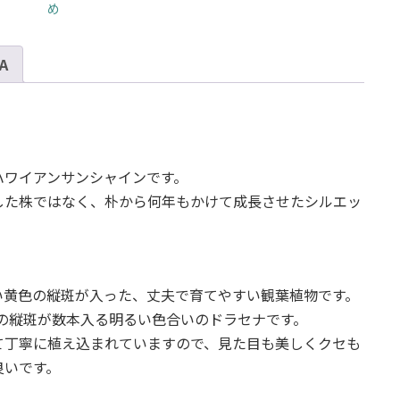
め
セ
ナ・
ハ
 A
ワ
イ
ア
ン
サ
ハワイアンサンシャインです。
ン
した株ではなく、朴から何年もかけて成長させたシルエッ
シ
。
ャ
イ
ン
10
い黄色の縦斑が入った、丈夫で育てやすい観葉植物です。
号
の縦斑が数本入る明るい色合いのドラセナです。
サ
て丁寧に植え込まれていますので、見た目も美しくクセも
イ
良いです。
ズ
個