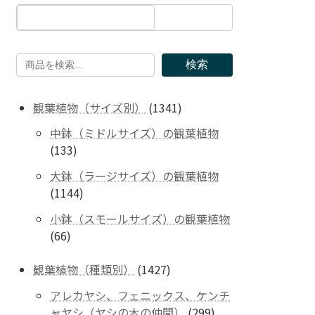
検索
1341
観葉植物（サイズ別）
1341
個
中鉢（ミドルサイズ）の観葉植物
の
133
133
商
個
品
大鉢（ラージサイズ）の観葉植物
の
1144
1144
商
個
品
小鉢（スモールサイズ）の観葉植物
の
66
66
商
個
品
の
1427
観葉植物（種類別）
1427
商
個
アレカヤシ、フェニックス、ケンチ
品
の
299
ャヤシ（ヤシの木の仲間）
299