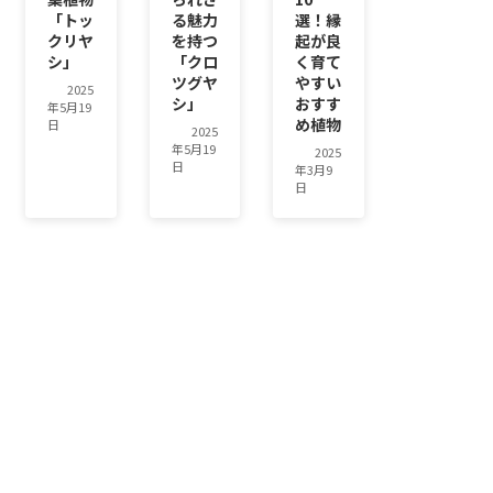
「トッ
る魅力
選！縁
クリヤ
を持つ
起が良
シ」
「クロ
く育て
ツグヤ
やすい
2025
シ」
おすす
年5月19
め植物
日
2025
年5月19
2025
日
年3月9
日