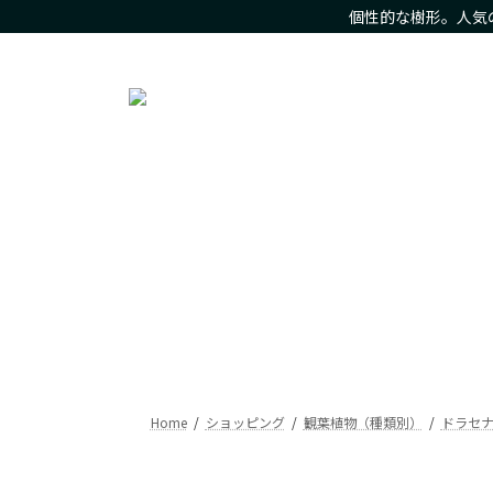
コ
ナ
個性的な樹形。人気
ン
ビ
人気の観葉植物をお求め安いお値段で。樹形にこだわった現
テ
ゲ
ン
ー
ツ
シ
へ
ョ
ス
ン
キ
に
ッ
移
プ
動
Home
ショッピング
観葉植物（種類別）
ドラセ