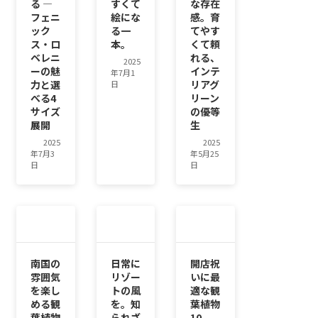
る ―
すくて
な存在
フェニ
絵にな
感。育
ック
る一
てやす
ス・ロ
本。
くて頼
ベレニ
れる、
2025
ーの魅
インテ
年7月1
力と選
リアグ
日
べる4
リーン
サイズ
の優等
展開
生
2025
2025
年7月3
年5月25
日
日
南国の
日常に
開店祝
雰囲気
リゾー
いに最
を楽し
トの風
適な観
める観
を。知
葉植物
葉植物
られざ
10