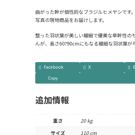
曲がった幹が個性的なブラジルヒメヤシです
写真の現物商品をお届けします。
整った羽状葉が美しい繊細で優美な単幹性の
んが、長さ60?90cmにもなる繊細な羽状葉
Facebook
X
Copy
追加情報
重さ
20 kg
サイズ
110 cm