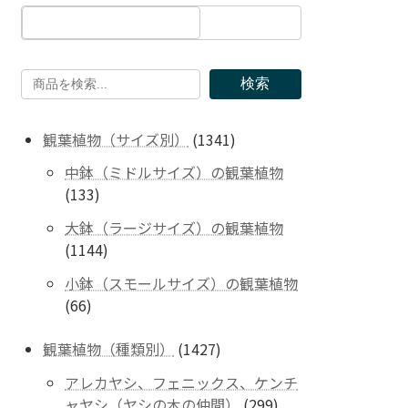
検索
1341
観葉植物（サイズ別）
1341
個
中鉢（ミドルサイズ）の観葉植物
の
133
133
商
個
品
大鉢（ラージサイズ）の観葉植物
の
1144
1144
商
個
品
小鉢（スモールサイズ）の観葉植物
の
66
66
商
個
品
の
1427
観葉植物（種類別）
1427
商
個
アレカヤシ、フェニックス、ケンチ
品
の
299
ャヤシ（ヤシの木の仲間）
299