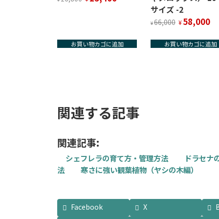
の
在
サイズ -2
価
の
元
現
58,000
66,000
¥
¥
格
価
の
在
は
格
価
の
お買い物カゴに追加
お買い物カゴに追加
¥16,800
は
格
価
で
¥15,400
は
格
し
で
¥66,000
は
た。
す。
で
¥5
し
で
た。
す
関連する記事
関連記事:
シェフレラの育て方・管理方法
ドラセナ
法
寒さに強い観葉植物（ヤシの木編）
Facebook
X