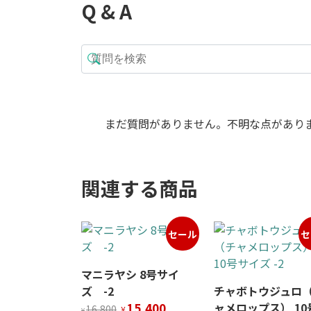
Q & A
まだ質問がありません。不明な点があり
関連する商品
セール
セ
マニラヤシ 8号サイ
ズ -2
チャボトウジュロ
元
現
15,400
ャメロップス） 10
16,800
¥
¥