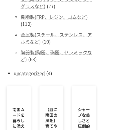
の
77
グラスなど)
77
商
個
品
樹脂製(FRP、レジン、ゴムなど)
の
112
112
商
個
品
金属製(スチール、ステンレス、ア
の
10
ルミなど)
10
商
個
品
陶器製(陶器、磁器、セラミックな
の
63
ど)
63
商
個
品
の
4
uncategorized
4
商
個
品
の
商
品
南国ム
【庭に
シャー
ードを
南国の
プな美
暮らし
風を】
しさと
に添え
育てや
圧倒的