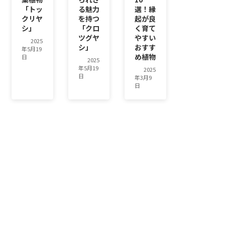
「トッ
る魅力
選！縁
クリヤ
を持つ
起が良
シ」
「クロ
く育て
ツグヤ
やすい
2025
シ」
おすす
年5月19
め植物
日
2025
年5月19
2025
日
年3月9
日