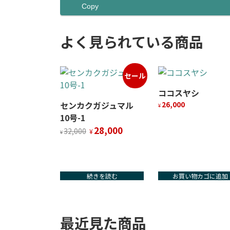
Copy
よく見られている商品
セール
ココスヤシ
センカクガジュマル
26,000
¥
10号-1
元
現
28,000
32,000
¥
¥
の
在
価
の
格
価
は
格
続きを読む
お買い物カゴに追加
¥32,000
は
で
¥28,000
し
で
た。
す。
最近見た商品