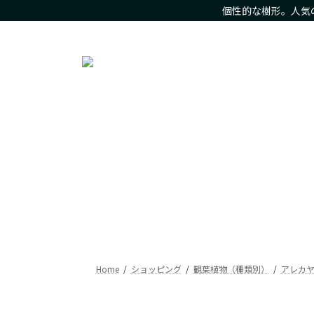
コ
ナ
個性的な樹形。人気
ン
ビ
人気の観葉植物をお求め安いお値段で。樹形にこだわった現
テ
ゲ
ン
ー
ツ
シ
へ
ョ
ス
ン
キ
に
ッ
移
プ
動
Home
ショッピング
観葉植物（種類別）
アレカ