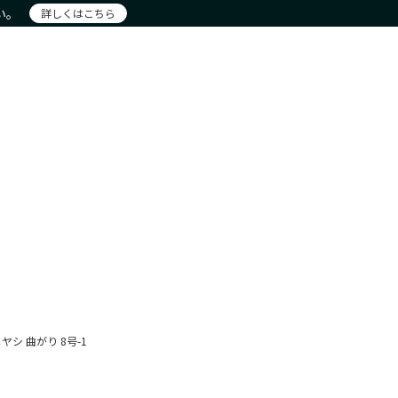
い。
詳しくはこちら
注文
アカウント詳細
お問合せ
ー
新着商品
おすすめ
現物商品
New Products
Recommendation
Actual item
シ 曲がり 8号-1