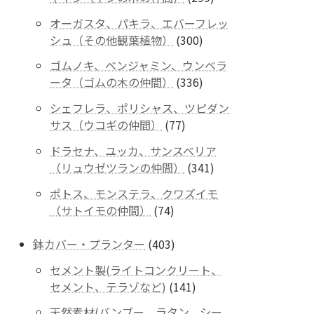
商
個
品
オーガスタ、パキラ、エバーフレッ
の
300
シュ（その他観葉植物）
300
商
個
品
ゴムノキ、ベンジャミン、ウンベラ
の
336
ータ（ゴムの木の仲間）
336
商
個
品
シェフレラ、ポリシャス、ツピダン
の
77
サス（ウコギの仲間）
77
商
個
品
ドラセナ、ユッカ、サンスベリア
の
341
（リュウゼツランの仲間）
341
商
個
品
ポトス、モンステラ、クワズイモ
の
74
（サトイモの仲間）
74
商
個
品
の
403
鉢カバー・プランター
403
商
個
セメント製(ライトコンクリート、
品
の
141
セメント、テラゾなど)
141
商
個
品
天然素材(バンブー、ラタン、シー