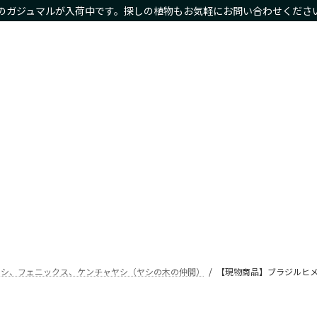
のガジュマルが入荷中です。探しの植物もお気軽にお問い合わせくださ
物商品や限定商品も
ホーム
サイズ別
種類別
鉢カバー・プランタ
Home
Size
Type
Planter
ヤシ、フェニックス、ケンチャヤシ（ヤシの木の仲間）
【現物商品】ブラジルヒメヤ