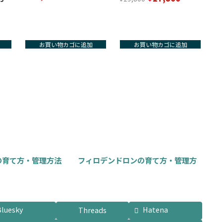
の
在
価
の
格
価
は
格
お買い物カゴに追加
お買い物カゴに追加
¥19,800
は
で
¥17,800
し
で
た。
す。
8,000
。
の育て方・管理方法
フィロデンドロンの育て方・管理方
Bluesky
Hatena
Threads