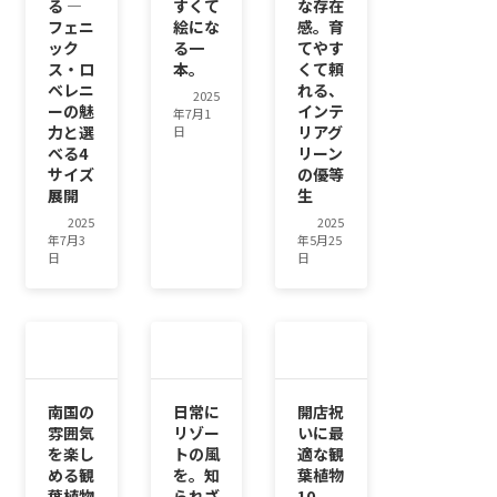
る ―
すくて
な存在
フェニ
絵にな
感。育
ック
る一
てやす
ス・ロ
本。
くて頼
ベレニ
れる、
2025
ーの魅
インテ
年7月1
力と選
リアグ
日
べる4
リーン
サイズ
の優等
展開
生
2025
2025
年7月3
年5月25
日
日
南国の
日常に
開店祝
雰囲気
リゾー
いに最
を楽し
トの風
適な観
める観
を。知
葉植物
葉植物
られざ
10