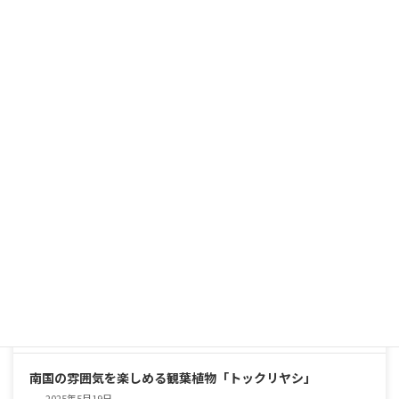
シャープな美しさと圧倒的な存在感。育てやすくて頼れる、
インテリアグリーンの優等生
2025年5月25日
南国の雰囲気を楽しめる観葉植物「トックリヤシ」
2025年5月19日