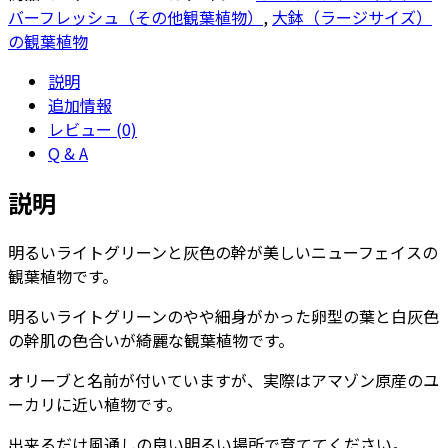
ン
バーフレッシュ（その他観葉植物）
,
大鉢（ラージサイズ）
オ
の観葉植物
リ
説明
ー
追加情報
ブ
レビュー (0)
8
Q & A
号
サ
説明
イ
ズ
明るいライトグリーンと灰色の幹が美しいニューフェイスの
個
観葉植物です。
明るいライトグリーンのやや細身がかった卵型の葉と白灰色
の幹肌の色合いが綺麗な観葉植物です。
オリーブと名前が付いていますが、実際はアマゾン原産のユ
ーカリに近い植物です。
出来るだけ風通しの良い明るい場所で育ててください。