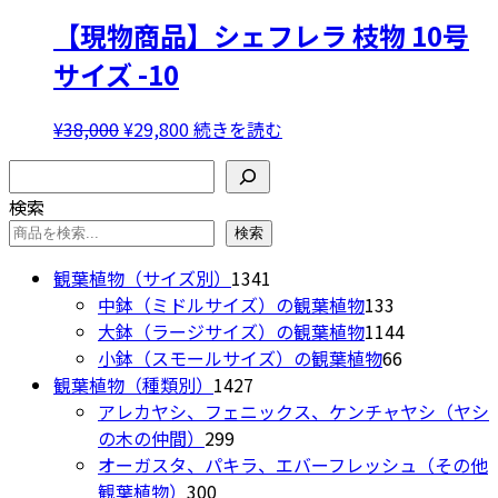
品
す。
【現物商品】シェフレラ 枝物 10号
に
オ
は
サイズ -10
プ
複
シ
数
ョ
元
現
¥
38,000
¥
29,800
続きを読む
の
ン
の
在
バ
検索
は
価
の
リ
商
検索
格
価
エ
品
は
格
検索
ー
ペ
¥38,000
は
シ
1341
観葉植物（サイズ別）
1341
ー
で
¥29,800
ョ
個
133
中鉢（ミドルサイズ）の観葉植物
133
ジ
し
で
ン
の
個
1144
大鉢（ラージサイズ）の観葉植物
1144
か
た。
す。
が
商
の
66
個
小鉢（スモールサイズ）の観葉植物
66
ら
あ
1427
品
商
個
の
観葉植物（種類別）
1427
選
り
個
品
の
商
アレカヤシ、フェニックス、ケンチャヤシ（ヤシ
択
ま
299
の
商
品
の木の仲間）
299
で
す。
個
商
品
オーガスタ、パキラ、エバーフレッシュ（その他
き
オ
300
の
品
観葉植物）
300
ま