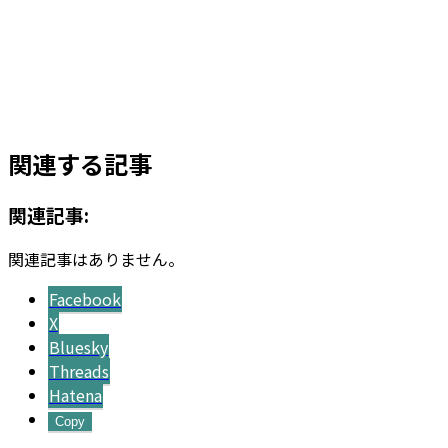
価
の
ジャボチカバ 10号サイズ
格
価
は
格
¥11,800
は
¥
24,800
お買い物カゴに追加
で
¥7,800
し
で
た。
す。
関連する記事
関連記事:
関連記事はありません。
Facebook
X
Bluesky
Threads
Hatena
Copy