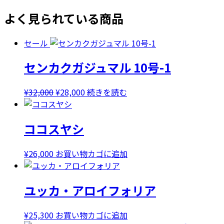
よく見られている商品
セール
センカクガジュマル 10号-1
元
現
¥
32,000
¥
28,000
続きを読む
の
在
価
の
ココスヤシ
格
価
は
格
¥32,000
は
¥
26,000
お買い物カゴに追加
で
¥28,000
し
で
ユッカ・アロイフォリア
た。
す。
¥
25,300
お買い物カゴに追加