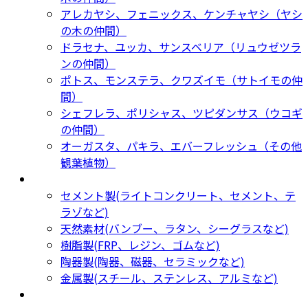
アレカヤシ、フェニックス、ケンチャヤシ（ヤシ
の木の仲間）
ドラセナ、ユッカ、サンスベリア（リュウゼツラ
ンの仲間）
ポトス、モンステラ、クワズイモ（サトイモの仲
間）
シェフレラ、ポリシャス、ツピダンサス（ウコギ
の仲間）
オーガスタ、パキラ、エバーフレッシュ（その他
観葉植物）
鉢カバー・プランター
Planter
セメント製(ライトコンクリート、セメント、テ
ラゾなど)
天然素材(バンブー、ラタン、シーグラスなど)
樹脂製(FRP、レジン、ゴムなど)
陶器製(陶器、磁器、セラミックなど)
金属製(スチール、ステンレス、アルミなど)
新着商品
New Products