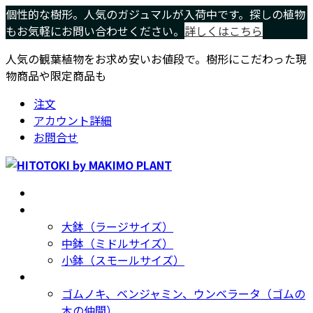
コ
ナ
個性的な樹形。人気のガジュマルが入荷中です。探しの植物
ン
ビ
もお気軽にお問い合わせください。
詳しくはこちら
テ
ゲ
人気の観葉植物をお求め安いお値段で。樹形にこだわった現
ン
ー
物商品や限定商品も
ツ
シ
へ
ョ
注文
ス
ン
アカウント詳細
キ
に
お問合せ
ッ
移
プ
動
ホーム
Home
サイズ別
Size
大鉢（ラージサイズ）
中鉢（ミドルサイズ）
小鉢（スモールサイズ）
種類別
Type
ゴムノキ、ベンジャミン、ウンベラータ（ゴムの
木の仲間）