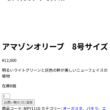
アマゾンオリーブ 8号サイズ
¥
12,000
明るいライトグリーンと灰色の幹が美しいニューフェイスの
植物
在庫8個
ア
マ
お買い物カゴに追加
ゾ
商品コード:
MPY1110
カテゴリー:
オーガスタ、パキラ、エ