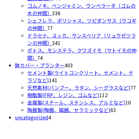
プ
個
商
ゴムノキ、ベンジャミン、ウンベラータ（ゴムの
す
シ
の
336
品
木の仲間）
336
ョ
商
個
シェフレラ、ポリシャス、ツピダンサス（ウコギ
ン
77
品
の
の仲間）
77
は
個
商
ドラセナ、ユッカ、サンスベリア（リュウゼツラ
商
の
品
341
ンの仲間）
341
品
商
個
ポトス、モンステラ、クワズイモ（サトイモの仲
ペ
74
品
の
間）
74
ー
個
商
403
鉢カバー・プランター
403
ジ
の
品
個
セメント製(ライトコンクリート、セメント、テ
か
商
141
の
ラゾなど)
141
ら
品
個
商
7
天然素材(バンブー、ラタン、シーグラスなど)
77
選
の
品
112
樹脂製(FRP、レジン、ゴムなど)
112
択
商
個
10
金属製(スチール、ステンレス、アルミなど)
10
で
品
の
63
個
陶器製(陶器、磁器、セラミックなど)
63
き
4
商
個
の
uncategorized
4
ま
個
品
の
商
す
の
商
品