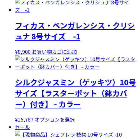
の
商
品
フィカス・ベンガレンシス・クリシ
に
は
ュナ 8号サイズ -1
複
数
¥
8,900
お買い物カゴに追加
の
バ
リ
エ
シルクジャスミン（ゲッキツ）10号
ー
サイズ【ラスターポット（鉢カバ
シ
ョ
ー）付き】 - カラー
ン
が
こ
¥
15,787
オプションを選択
あ
の
セール
り
商
ま