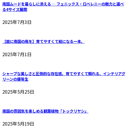
商
品
南国ムードを暮らしに添える ― フェニックス・ロベレニーの魅力と選べ
品
る4サイズ展開
2025年7月3日
【庭に南国の風を】育てやすくて絵になる一本。
2025年7月1日
シャープな美しさと圧倒的な存在感。育てやすくて頼れる、インテリアグ
リーンの優等生
2025年5月25日
南国の雰囲気を楽しめる観葉植物「トックリヤシ」
2025年5月19日