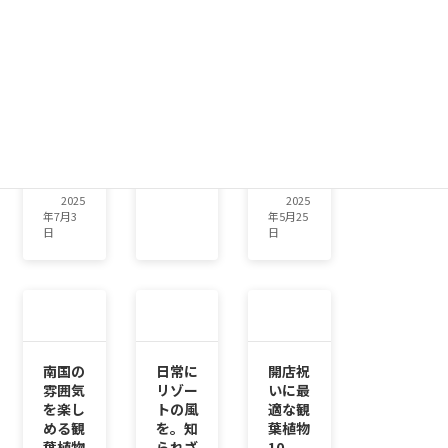
る ―
すくて
な存在
フェニ
絵にな
感。育
ック
る一
てやす
ス・ロ
本。
くて頼
ベレニ
れる、
2025
ーの魅
インテ
年7月1
力と選
リアグ
日
べる4
リーン
サイズ
の優等
展開
生
2025
2025
年7月3
年5月25
日
日
南国の
日常に
開店祝
雰囲気
リゾー
いに最
を楽し
トの風
適な観
める観
を。知
葉植物
葉植物
られざ
10