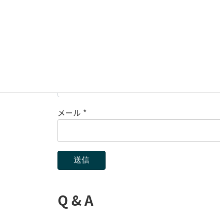
Upload up to 5 images or videos
名前
*
メール
*
Q & A