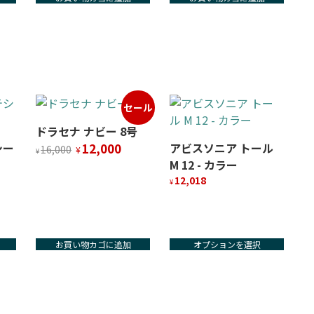
セール
ドラセナ ナビー 8号
元
現
シー
12,000
アビスソニア トール
16,000
¥
¥
の
在
M 12 - カラー
価
の
12,018
¥
格
価
こ
は
格
の
¥16,000
は
で
¥12,000
商
し
で
お買い物カゴに追加
オプションを選択
品
た。
す。
に
は
複