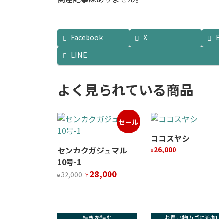
Facebook
X
LINE
よく見られている商品
セール
ココスヤシ
センカクガジュマル
26,000
¥
10号-1
元
現
28,000
32,000
¥
¥
の
在
価
の
格
価
は
格
続きを読む
お買い物カゴに追加