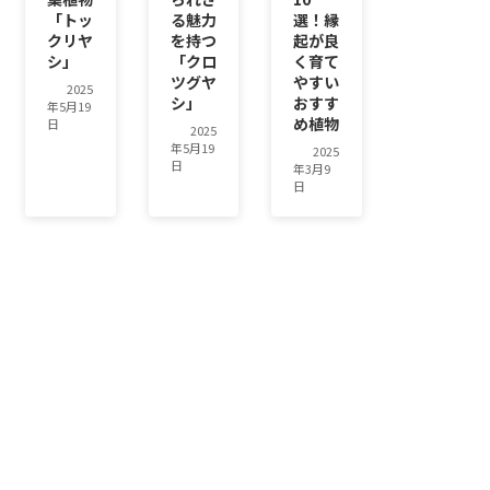
「トッ
る魅力
選！縁
クリヤ
を持つ
起が良
シ」
「クロ
く育て
ツグヤ
やすい
2025
シ」
おすす
年5月19
め植物
日
2025
年5月19
2025
日
年3月9
日