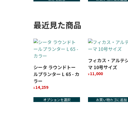
¥32,000
は
で
¥28,000
し
で
た。
す。
最近見た商品
フィカス・アルテ
シータ ラウンドトー
マ 10号サイズ
ルプランター L 65 - カ
11,000
¥
ラー
14,259
¥
こ
オプションを選択
お買い物カゴに追加
の
商
品
に