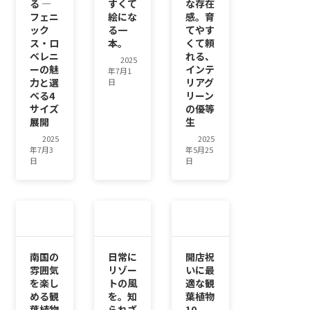
る ―
すくて
な存在
フェニ
絵にな
感。育
ック
る一
てやす
ス・ロ
本。
くて頼
ベレニ
れる、
2025
ーの魅
インテ
年7月1
力と選
リアグ
日
べる4
リーン
サイズ
の優等
展開
生
2025
2025
年7月3
年5月25
日
日
南国の
日常に
開店祝
雰囲気
リゾー
いに最
を楽し
トの風
適な観
める観
を。知
葉植物
葉植物
られざ
10