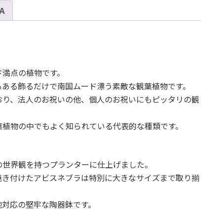
 A
ビ
ス
ネ
ブ
ラ
ト
ド満点の植物です。
ー
もある飾るだけで南国ムード漂う素敵な観葉植物です。
ル
おり、法人のお祝いの他、個人のお祝いにもピッタリの観
S
12
葉植物の中でもよく知られている代表的な種類です。
個
の世界観を持つプランターに仕上げました。
焼き付けたアビスネブラは特別に大きなサイズまで取り揃
地対応の堅牢な陶器鉢です。