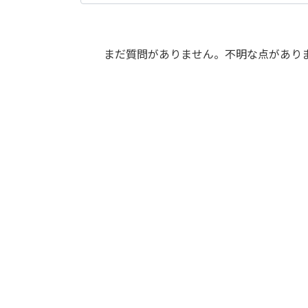
まだ質問がありません。不明な点があり
アレカヤシ 8号サイズ
アレカヤシ 10号サ
4,300
ズ
¥
5段階中
9,700
¥
5.00
の評価