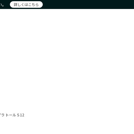
い。
詳しくはこちら
注文
アカウント詳細
お問合せ
ー
新着商品
おすすめ
現物商品
New Products
Recommendation
Actual item
 トール S 12