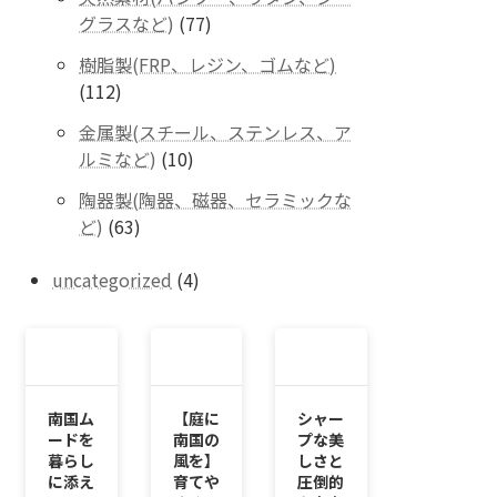
の
77
グラスなど)
77
商
個
品
樹脂製(FRP、レジン、ゴムなど)
の
112
112
商
個
品
金属製(スチール、ステンレス、ア
の
10
ルミなど)
10
商
個
品
陶器製(陶器、磁器、セラミックな
の
63
ど)
63
商
個
品
の
4
uncategorized
4
商
個
品
の
商
品
南国ム
【庭に
シャー
ードを
南国の
プな美
暮らし
風を】
しさと
に添え
育てや
圧倒的