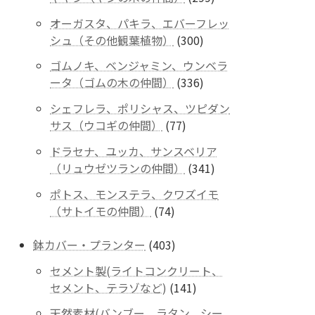
商
個
品
オーガスタ、パキラ、エバーフレッ
の
300
シュ（その他観葉植物）
300
商
個
品
ゴムノキ、ベンジャミン、ウンベラ
の
336
ータ（ゴムの木の仲間）
336
商
個
品
シェフレラ、ポリシャス、ツピダン
の
77
サス（ウコギの仲間）
77
商
個
品
ドラセナ、ユッカ、サンスベリア
の
341
（リュウゼツランの仲間）
341
商
個
品
ポトス、モンステラ、クワズイモ
の
74
（サトイモの仲間）
74
商
個
品
の
403
鉢カバー・プランター
403
商
個
セメント製(ライトコンクリート、
品
の
141
セメント、テラゾなど)
141
商
個
品
天然素材(バンブー、ラタン、シー