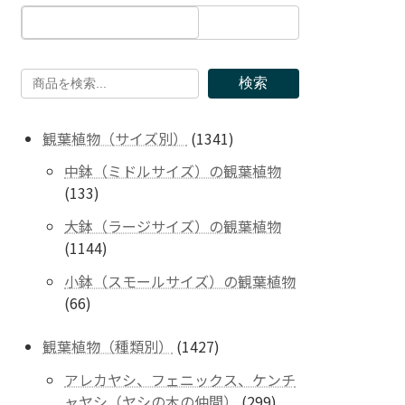
検索
1341
観葉植物（サイズ別）
1341
個
中鉢（ミドルサイズ）の観葉植物
の
133
133
商
個
品
大鉢（ラージサイズ）の観葉植物
の
1144
1144
商
個
品
小鉢（スモールサイズ）の観葉植物
の
66
66
商
個
品
の
1427
観葉植物（種類別）
1427
商
個
アレカヤシ、フェニックス、ケンチ
品
の
299
ャヤシ（ヤシの木の仲間）
299