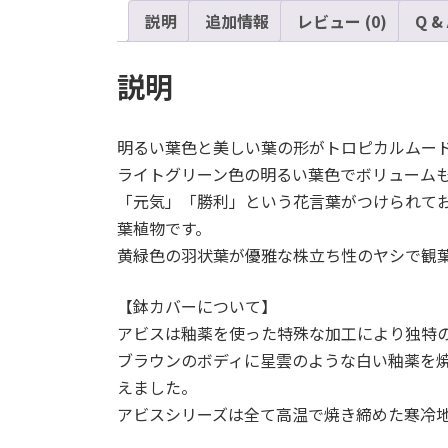
説明
追加情報
レビュー (0)
Q &
説明
明るい葉色と美しい葉の形がトロピカルムー
ライトグリーン色の明るい葉色でボリューム
「元気」「勝利」という花言葉がつけられて
葉植物です。
黄緑色の羽状葉が優雅な株立ち性のヤシで観
【鉢カバーについて】
アビスは釉薬を使った特殊な加工により独特
ブラウンのボディに星雲のような白い釉薬を
えました。
アビスシリーズは全て高温で焼き締めた寒冷