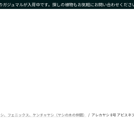
のガジュマルが入荷中です。探しの植物もお気軽にお問い合わせくださ
物商品や限定商品も
ホーム
サイズ別
種類別
鉢カバー・プランタ
Home
Size
Type
Planter
ヤシ、フェニックス、ケンチャヤシ（ヤシの木の仲間）
アレカヤシ 8号 アビスネブラ