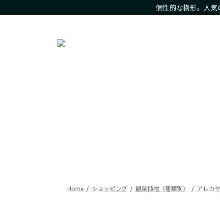
コ
ナ
個性的な樹形。人気
ン
ビ
人気の観葉植物をお求め安いお値段で。樹形にこだわった現
テ
ゲ
ン
ー
ツ
シ
へ
ョ
ス
ン
キ
に
ッ
移
プ
動
Home
ショッピング
観葉植物（種類別）
アレカ