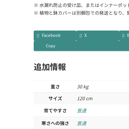
※ 水漏れ防止の受け皿、またはインナーポッ
※ 植物と鉢カバーは別梱包での発送となり、
Facebook
X
Copy
追加情報
重さ
30 kg
サイズ
120 cm
育てやすさ
普通
寒さへの強さ
普通