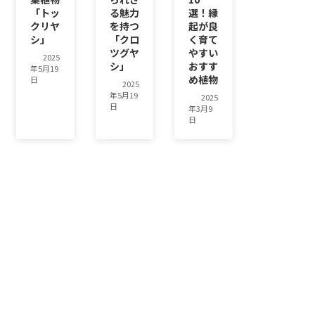
「トッ
る魅力
選！縁
クリヤ
を持つ
起が良
シ」
「クロ
く育て
ツグヤ
やすい
2025
シ」
おすす
年5月19
め植物
日
2025
年5月19
2025
日
年3月9
日