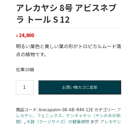
アレカヤシ 8号 アビスネブ
ラ トール S 12
24,800
¥
明るい葉色と美しい葉の形がトロピカルムード満
点の植物です。
在庫10個
ア
お買い物カゴに追加
レ
カ
ヤ
商品コード:
Arecapalm-08-AB-R44-12E
カテゴリー:
ア
シ
レカヤシ、フェニックス、ケンチャヤシ（ヤシの木の仲
8
間）
,
大鉢（ラージサイズ）の観葉植物
タグ:
アレカヤシ
号
ア