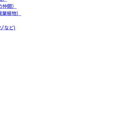
の仲間）
観葉植物）
ゾなど)