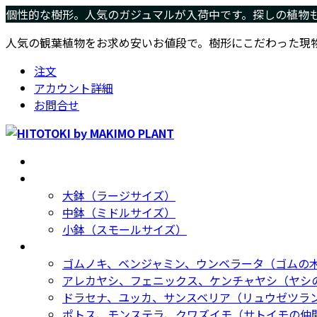
コ
ナ
個性的な樹形。人気のガジュマルが入荷中です。探しの植物
ン
ビ
人気の観葉植物をお求め安いお値段で。樹形にこだわった現
テ
ゲ
ン
ー
注文
ツ
シ
アカウント詳細
へ
ョ
お問合せ
ス
ン
キ
に
ッ
移
ホーム
Home
プ
動
サイズ別
Size
大鉢（ラージサイズ）
中鉢（ミドルサイズ）
小鉢（スモールサイズ）
種類別
Type
ゴムノキ、ベンジャミン、ウンベラータ（ゴムの
アレカヤシ、フェニックス、ケンチャヤシ（ヤシ
ドラセナ、ユッカ、サンスベリア（リュウゼツラ
ポトス、モンステラ、クワズイモ（サトイモの仲