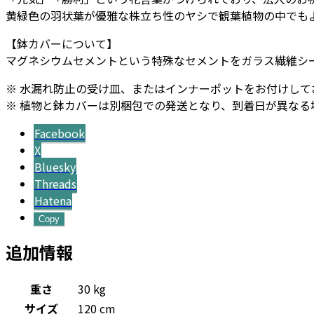
黄緑色の羽状葉が優雅な株立ち性のヤシで観葉植物の中でも
ン
タ
【鉢カバーについて】
ー
マグネシウムセメントという特殊なセメントをガラス繊維シ
M
60
※ 水漏れ防止の受け皿、またはインナーポットをお付けして
-
※ 植物と鉢カバーは別梱包での発送となり、到着日が異なる
カ
Facebook
ラ
X
ー
Bluesky
個
Threads
Hatena
Copy
追加情報
重さ
30 kg
サイズ
120 cm