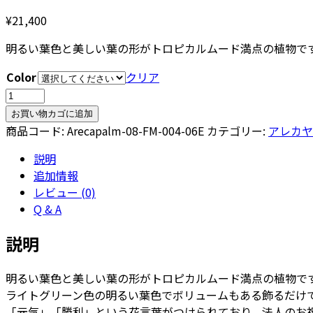
¥
21,400
明るい葉色と美しい葉の形がトロピカルムード満点の植物で
Color
クリア
ア
レ
お買い物カゴに追加
カ
商品コード:
Arecapalm-08-FM-004-06E
カテゴリー:
アレカヤ
ヤ
説明
シ
追加情報
8
レビュー (0)
号
Q & A
シ
グ
説明
マ
角
明るい葉色と美しい葉の形がトロピカルムード満点の植物で
柱
ライトグリーン色の明るい葉色でボリュームもある飾るだけ
プ
「元気」「勝利」という花言葉がつけられており、法人のお
ラ