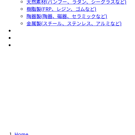
天然素材(バンブー、ラタン、シーグラスなど)
樹脂製(FRP、レジン、ゴムなど)
陶器製(陶器、磁器、セラミックなど)
金属製(スチール、ステンレス、アルミなど)
新着商品
New Products
おすすめ
Recommendation
現物商品
Actual item
Home