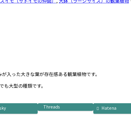
ズイモ（サトイモの仲間）
,
大鉢（ラージサイズ）の観葉植物
みが入った大きな葉が存在感ある観葉植物です。
なかでも大型の種類です。
Threads
sky
Hatena