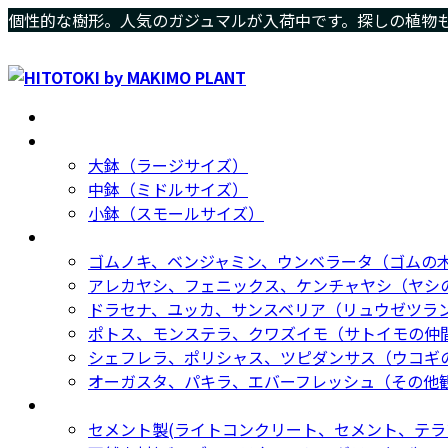
コ
ナ
個性的な樹形。人気のガジュマルが入荷中です。探しの植物
ン
ビ
人気の観葉植物をお求め安いお値段で。樹形にこだわった現物商品や限定商品も
テ
ゲ
ン
ー
ツ
シ
ホーム
Home
へ
ョ
サイズ別
Size
ス
ン
大鉢（ラージサイズ）
キ
に
中鉢（ミドルサイズ）
ッ
移
小鉢（スモールサイズ）
プ
動
種類別
Type
ゴムノキ、ベンジャミン、ウンベラータ（ゴムの
アレカヤシ、フェニックス、ケンチャヤシ（ヤシ
ドラセナ、ユッカ、サンスベリア（リュウゼツラ
ポトス、モンステラ、クワズイモ（サトイモの仲
シェフレラ、ポリシャス、ツピダンサス（ウコギ
オーガスタ、パキラ、エバーフレッシュ（その他
鉢カバー・プランター
Planter
セメント製(ライトコンクリート、セメント、テラ