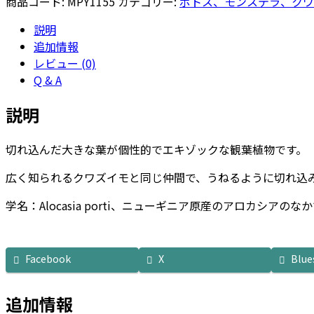
商品コード:
MPY1155
カテゴリー:
ポトス、モンステラ、クワ
シ
説明
ア・
追加情報
ポ
レビュー (0)
ル
Q & A
テ
ィ
説明
10
号
切れ込んだ大きな葉が個性的でエキゾックな観葉植物です。
サ
イ
広く知られるクワズイモと同じ仲間で、うねるように切れ込
ズ
個
学名：Alocasia porti、ニューギニア原産のアロカシアの
Facebook
X
Blue
追加情報