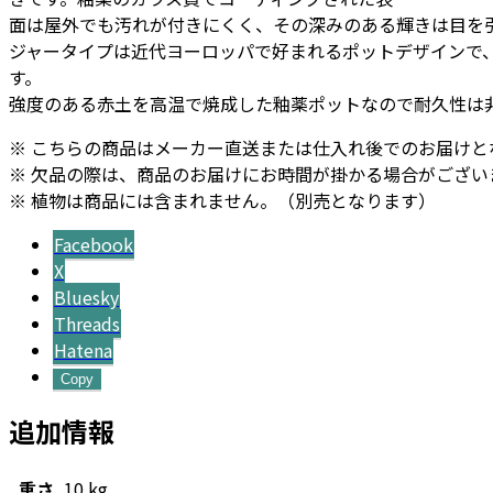
面は屋外でも汚れが付きにくく、その深みのある輝きは目を
ー
ジャータイプは近代ヨーロッパで好まれるポットデザインで
個
す。
強度のある赤土を高温で焼成した釉薬ポットなので耐久性は
※ こちらの商品はメーカー直送または仕入れ後でのお届けと
※ 欠品の際は、商品のお届けにお時間が掛かる場合がござい
※ 植物は商品には含まれません。（別売となります）
Facebook
X
Bluesky
Threads
Hatena
Copy
追加情報
重さ
10 kg