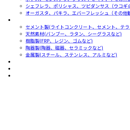
シェフレラ、ポリシャス、ツピダンサス（ウコギ
オーガスタ、パキラ、エバーフレッシュ（その他
鉢カバー・プランター
Planter
セメント製(ライトコンクリート、セメント、テラ
天然素材(バンブー、ラタン、シーグラスなど)
樹脂製(FRP、レジン、ゴムなど)
陶器製(陶器、磁器、セラミックなど)
金属製(スチール、ステンレス、アルミなど)
新着商品
New Products
おすすめ
Recommendation
現物商品
Actual item