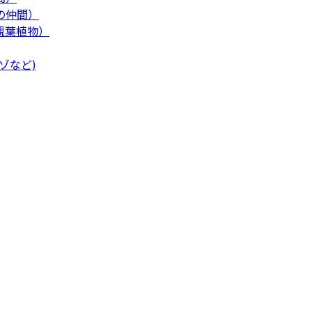
の仲間）
観葉植物）
ゾなど)