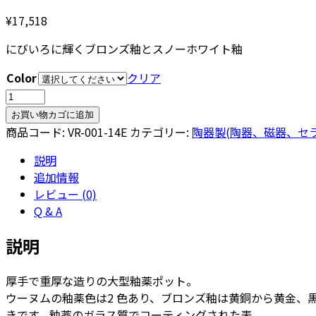
¥
17,518
にびいろに輝くブロンズ釉とスノーホワイト釉
Color
クリア
ウ
ー
お買い物カゴに追加
ヌ
商品コード:
VR-001-14E
カテゴリー:
陶器製(陶器、磁器、セ
ム
説明
ユ
追加情報
ー
レビュー (0)
ポ
Q & A
ッ
ト
説明
L
14
厚手で重厚な造りの大型釉薬ポット。
-
ウーヌムの釉薬色は2 色あり、ブロンズ釉は黄銅から黄金
カ
きです。釉薬のガラス質でコーティングされた表
ラ