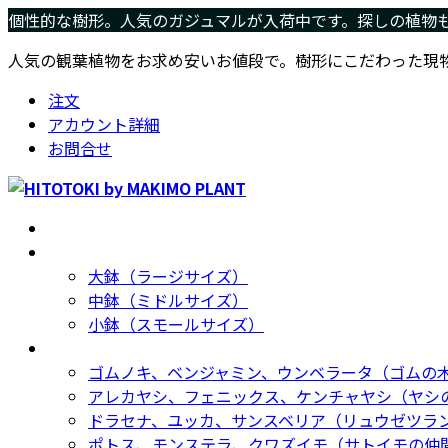
コ
ナ
個性的な樹形。人気のガジュマルが入荷中です。探しの植物
ン
ビ
人気の観葉植物をお求め安いお値段で。樹形にこだわった現
テ
ゲ
ン
ー
注文
ツ
シ
アカウント詳細
へ
ョ
お問合せ
ス
ン
キ
に
ッ
移
ホーム
Home
プ
動
サイズ別
Size
大鉢（ラージサイズ）
中鉢（ミドルサイズ）
小鉢（スモールサイズ）
種類別
Type
ゴムノキ、ベンジャミン、ウンベラータ（ゴムの
アレカヤシ、フェニックス、ケンチャヤシ（ヤシ
ドラセナ、ユッカ、サンスベリア（リュウゼツラ
ポトス、モンステラ、クワズイモ（サトイモの仲