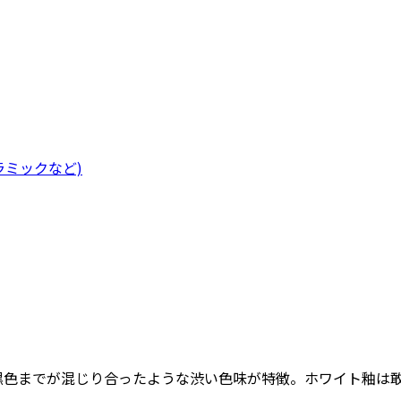
ラミックなど)
、黒色までが混じり合ったような渋い色味が特徴。ホワイト釉は