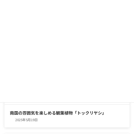
シャープな美しさと圧倒的な存在感。育てやすくて頼れる、
インテリアグリーンの優等生
2025年5月25日
南国の雰囲気を楽しめる観葉植物「トックリヤシ」
2025年5月19日