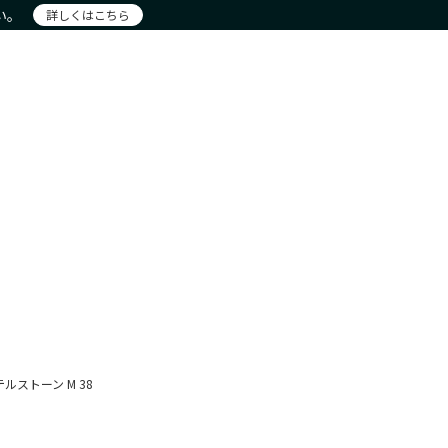
い。
詳しくはこちら
注文
アカウント詳細
お問合せ
ー
新着商品
おすすめ
現物商品
New Products
Recommendation
Actual item
ルストーン M 38