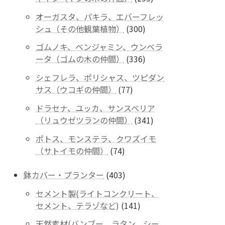
商
個
品
オーガスタ、パキラ、エバーフレッ
の
300
シュ（その他観葉植物）
300
商
個
品
ゴムノキ、ベンジャミン、ウンベラ
の
336
ータ（ゴムの木の仲間）
336
商
個
品
シェフレラ、ポリシャス、ツピダン
の
77
サス（ウコギの仲間）
77
商
個
品
ドラセナ、ユッカ、サンスベリア
の
341
（リュウゼツランの仲間）
341
商
個
品
ポトス、モンステラ、クワズイモ
の
74
（サトイモの仲間）
74
商
個
品
の
403
鉢カバー・プランター
403
商
個
セメント製(ライトコンクリート、
品
の
141
セメント、テラゾなど)
141
商
個
品
天然素材(バンブー、ラタン、シー