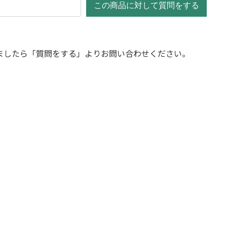
この商品に対して質問をする
ましたら「質問をする」よりお問い合わせください。
セール
オーガスタ 8号 アルマ
オーガスタ 8号サイズ
元
現
ガス
トールユー L 60
7,800
11,800
¥
¥
の
在
サイ
25,200
¥
価
の