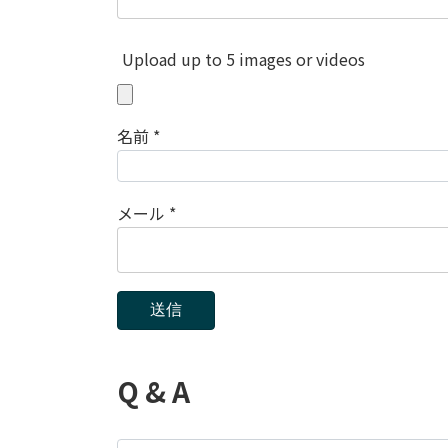
Upload up to 5 images or videos
名前
*
メール
*
Q & A