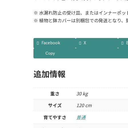
※ 水漏れ防止の受け皿、またはインナーポッ
※ 植物と鉢カバーは別梱包での発送となり、
Facebook
X
Copy
追加情報
重さ
30 kg
サイズ
120 cm
育てやすさ
普通