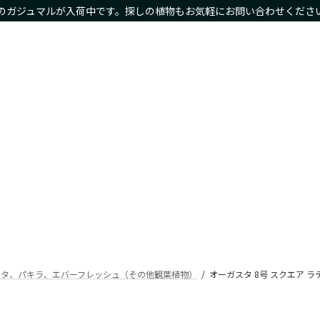
のガジュマルが入荷中です。探しの植物もお気軽にお問い合わせくださ
物商品や限定商品も
ホーム
サイズ別
種類別
鉢カバー・プランタ
Home
Size
Type
Planter
スタ、パキラ、エバーフレッシュ（その他観葉植物）
オーガスタ 8号 スクエア ラテ