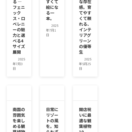
る ―
すくて
な存在
フェニ
絵にな
感。育
ック
る一
てやす
ス・ロ
本。
くて頼
ベレニ
れる、
2025
ーの魅
インテ
年7月1
力と選
リアグ
日
べる4
リーン
サイズ
の優等
展開
生
2025
2025
年7月3
年5月25
日
日
南国の
日常に
開店祝
雰囲気
リゾー
いに最
を楽し
トの風
適な観
める観
を。知
葉植物
葉植物
られざ
10