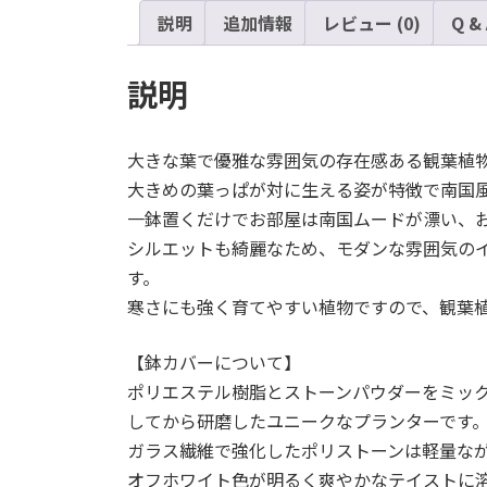
説明
追加情報
レビュー (0)
Q &
説明
大きな葉で優雅な雰囲気の存在感ある観葉植
大きめの葉っぱが対に生える姿が特徴で南国
一鉢置くだけでお部屋は南国ムードが漂い、
シルエットも綺麗なため、モダンな雰囲気の
す。
寒さにも強く育てやすい植物ですので、観葉
【鉢カバーについて】
ポリエステル樹脂とストーンパウダーをミッ
してから研磨したユニークなプランターです
ガラス繊維で強化したポリストーンは軽量なが
オフホワイト色が明るく爽やかなテイストに