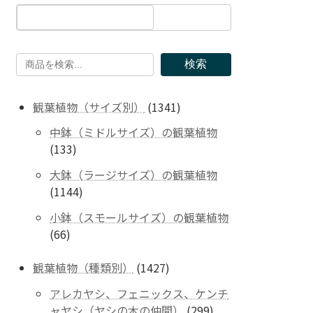
検索
1341
観葉植物（サイズ別）
1341
個
中鉢（ミドルサイズ）の観葉植物
の
133
133
商
個
品
大鉢（ラージサイズ）の観葉植物
の
1144
1144
商
個
品
小鉢（スモールサイズ）の観葉植物
の
66
66
商
個
品
の
1427
観葉植物（種類別）
1427
商
個
アレカヤシ、フェニックス、ケンチ
品
の
299
ャヤシ（ヤシの木の仲間）
299