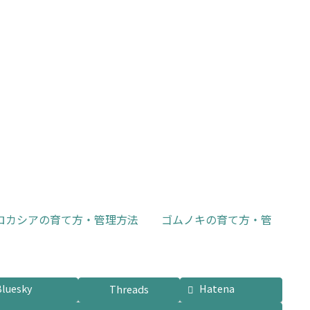
格
価
は
格
¥11,800
は
お買い物カゴに追加
お買い物カゴに追加
で
¥7,800
し
で
た。
す。
ロカシアの育て方・管理方法
ゴムノキの育て方・管
Bluesky
Hatena
Threads