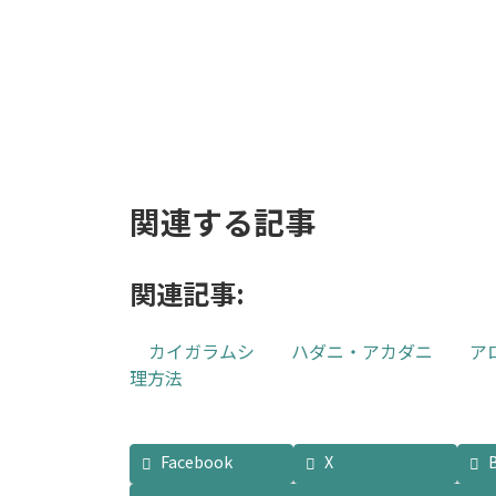
価
の
89,000
¥
格
価
は
格
お買い物カゴに追加
お買い物カゴに追加
¥20,800
は
で
¥13,800
し
で
た。
す。
関連する記事
関連記事:
カイガラムシ
ハダニ・アカダニ
ア
理方法
Facebook
X