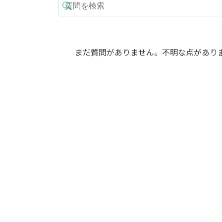
まだ質問がありません。不明な点があり
セール
【現物商品】オーガス
タ 8号サイズ-1
【現物商品】オー
元
現
13,800
タ 幹上がり 10号
20,800
¥
¥
の
在
ズ