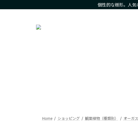
コ
ナ
個性的な樹形。人気
ン
ビ
人気の観葉植物をお求め安いお値段で。樹形にこだわった現
テ
ゲ
ン
ー
ツ
シ
へ
ョ
ス
ン
キ
に
ッ
移
プ
動
Home
ショッピング
観葉植物（種類別）
オーガ