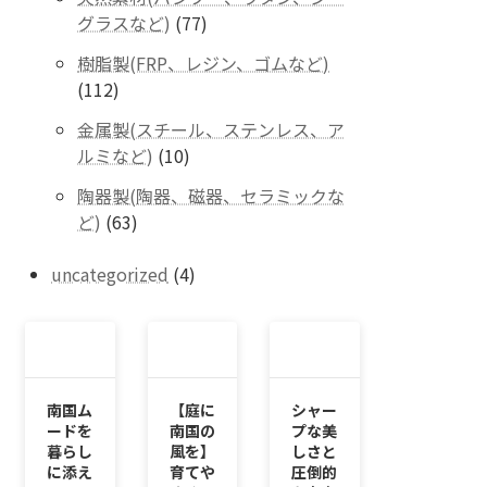
の
77
グラスなど)
77
商
個
品
樹脂製(FRP、レジン、ゴムなど)
の
112
112
商
個
品
金属製(スチール、ステンレス、ア
の
10
ルミなど)
10
商
個
品
陶器製(陶器、磁器、セラミックな
の
63
ど)
63
商
個
品
の
4
uncategorized
4
商
個
品
の
商
品
南国ム
【庭に
シャー
ードを
南国の
プな美
暮らし
風を】
しさと
に添え
育てや
圧倒的