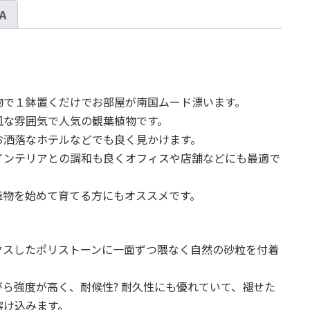
 A
ク
エ
ア
ラ
テ
ル
物で１鉢置くだけでお部屋が南国ムード漂います。
ス
風な雰囲気で人気の観葉植物です。
ト
お洒落なホテルなどでも良く見かけます。
ー
インテリアとの調和も良くオフィスや店舗などにも最適で
ン
M
植物を始めて育てる方にもオススメです。
38
個
クスしたポリストーンに一面ずつ隈なく自然の砂粒を付着
。
ら強度が高く、耐候性? 耐久性にも優れていて、褪せた
溶け込みます。