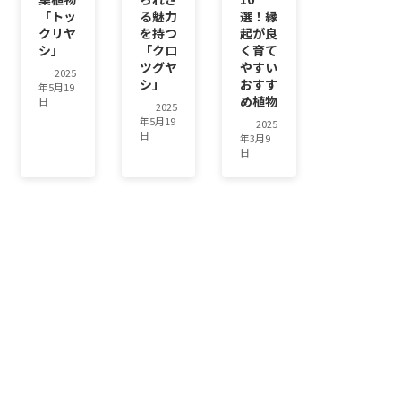
「トッ
る魅力
選！縁
クリヤ
を持つ
起が良
シ」
「クロ
く育て
ツグヤ
やすい
2025
シ」
おすす
年5月19
め植物
日
2025
年5月19
2025
日
年3月9
日