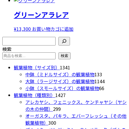
の
商
バ
グリーンアラレア
品
リ
に
エ
は
¥
13,300
お買い物カゴに追加
ー
複
シ
検索
数
ョ
の
検索
ン
バ
検索
が
リ
あ
1341
観葉植物（サイズ別）
1341
エ
り
個
133
中鉢（ミドルサイズ）の観葉植物
133
ー
ま
の
個
1144
大鉢（ラージサイズ）の観葉植物
1144
シ
す。
商
の
66
個
小鉢（スモールサイズ）の観葉植物
66
ョ
オ
1427
品
商
個
の
観葉植物（種類別）
1427
ン
プ
個
品
の
商
アレカヤシ、フェニックス、ケンチャヤシ（ヤシ
が
シ
299
の
商
品
の木の仲間）
299
あ
ョ
個
商
品
オーガスタ、パキラ、エバーフレッシュ（その他
り
ン
300
の
品
観葉植物）
300
ま
は