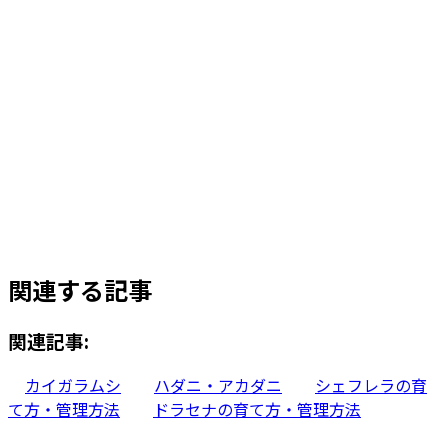
カラテア・ムサイカ
¥
8,900
お買い物カゴに追加
カラテア・ビカジュー 10号サイズ
¥
13,200
お買い物カゴに追加
関連する記事
関連記事:
カイガラムシ
ハダニ・アカダニ
シェフレラの育
て方・管理方法
ドラセナの育て方・管理方法