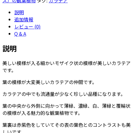
ズ）の観葉植物
タグ:
カラテア
ダ
説明
リ
追加情報
オ
レビュー (0)
ン
Q & A
個
説明
美しい模様が入る細かいモザイク状の模様が美しいカラテア
です。
葉の模様が大変美しいカラテアの仲間です。
カラテアの中でも流通量が少なく珍しい品種になります。
葉の中央から外側に向かって薄緑、濃緑、白、薄緑と覆輪状
の模様が入る魅力的な観葉植物です。
葉裏は赤紫色をしていてその表の葉色とのコントラストも美
しいです