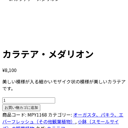
カラテア・メダリオン
¥
8,100
美しい模様が入る細かいモザイク状の模様が美しいカラテア
です。
カ
ラ
お買い物カゴに追加
テ
商品コード:
MPY1168
カテゴリー:
オーガスタ、パキラ、エ
ア・
バーフレッシュ（その他観葉植物）
,
小鉢（スモールサイ
メ