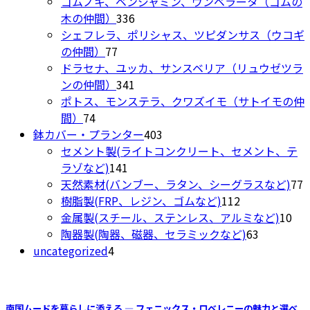
個
商
ゴムノキ、ベンジャミン、ウンベラータ（ゴムの
す。
商
の
336
品
木の仲間）
336
オ
品
商
個
シェフレラ、ポリシャス、ツピダンサス（ウコギ
プ
ペ
77
品
の
の仲間）
77
シ
ー
個
商
ドラセナ、ユッカ、サンスベリア（リュウゼツラ
ョ
ジ
の
品
341
ンの仲間）
341
ン
か
商
個
ポトス、モンステラ、クワズイモ（サトイモの仲
は
ら
74
品
の
間）
74
商
選
個
商
403
鉢カバー・プランター
403
品
択
の
品
個
セメント製(ライトコンクリート、セメント、テ
ペ
で
商
141
の
ラゾなど)
141
ー
き
品
個
商
7
天然素材(バンブー、ラタン、シーグラスなど)
77
ジ
ま
の
品
112
樹脂製(FRP、レジン、ゴムなど)
112
か
す
商
個
10
金属製(スチール、ステンレス、アルミなど)
10
ら
品
の
63
個
陶器製(陶器、磁器、セラミックなど)
63
選
4
商
個
の
uncategorized
4
択
個
品
の
商
で
の
商
品
き
商
品
ま
南国ムードを暮らしに添える ― フェニックス・ロベレニーの魅力と選べ