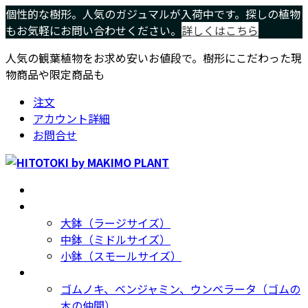
コ
ナ
個性的な樹形。人気のガジュマルが入荷中です。探しの植物
ン
ビ
もお気軽にお問い合わせください。
詳しくはこちら
テ
ゲ
人気の観葉植物をお求め安いお値段で。樹形にこだわった現
ン
ー
物商品や限定商品も
ツ
シ
へ
ョ
注文
ス
ン
アカウント詳細
キ
に
お問合せ
ッ
移
プ
動
ホーム
Home
サイズ別
Size
大鉢（ラージサイズ）
中鉢（ミドルサイズ）
小鉢（スモールサイズ）
種類別
Type
ゴムノキ、ベンジャミン、ウンベラータ（ゴムの
木の仲間）