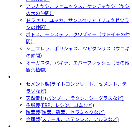
アレカヤシ、フェニックス、ケンチャヤシ（ヤシ
の木の仲間）
ドラセナ、ユッカ、サンスベリア（リュウゼツラ
ンの仲間）
ポトス、モンステラ、クワズイモ（サトイモの仲
間）
シェフレラ、ポリシャス、ツピダンサス（ウコギ
の仲間）
オーガスタ、パキラ、エバーフレッシュ（その他
観葉植物）
鉢カバー・プランター
Planter
セメント製(ライトコンクリート、セメント、テ
ラゾなど)
天然素材(バンブー、ラタン、シーグラスなど)
樹脂製(FRP、レジン、ゴムなど)
陶器製(陶器、磁器、セラミックなど)
金属製(スチール、ステンレス、アルミなど)
新着商品
New Products