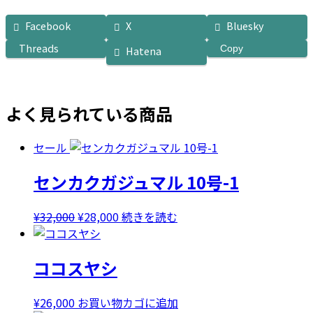
Facebook
X
Bluesky
Threads
Copy
Hatena
よく見られている商品
セール
センカクガジュマル 10号-1
元
現
¥
32,000
¥
28,000
続きを読む
の
在
価
の
ココスヤシ
格
価
は
格
¥32,000
は
¥
26,000
お買い物カゴに追加