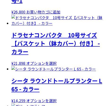
号-1
¥
26,800
お買い物カゴに追加
ドラセナコンパクタ 10号サイズ
【バスケット（鉢カバー）付き】 -
カラー
こ
¥
21,898
オプションを選択
の
商
シータ ラウンドトールプランター L
品
に
65 - カラー
は
複
こ
¥
14,259
オプションを選択
数
の