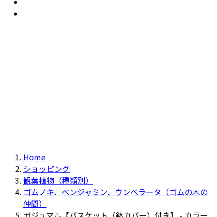
おすすめ
Recommendation
現物商品
Actual item
Home
ショッピング
観葉植物（種類別）
ゴムノキ、ベンジャミン、ウンベラータ（ゴムの木の
仲間）
ガジュマル【バスケット（鉢カバー）付き】 - カラー