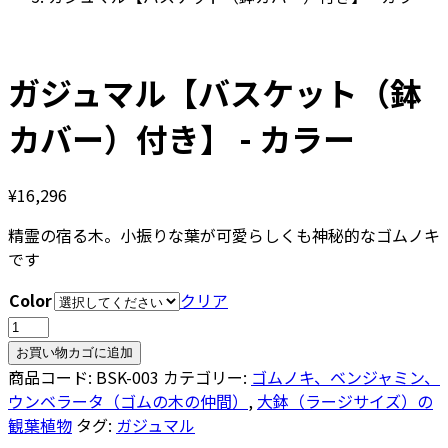
ガジュマル【バスケット（鉢
カバー）付き】 - カラー
¥
16,296
精霊の宿る木。小振りな葉が可愛らしくも神秘的なゴムノキ
です
Color
クリア
ガ
ジ
お買い物カゴに追加
ュ
商品コード:
BSK-003
カテゴリー:
ゴムノキ、ベンジャミン、
マ
ウンベラータ（ゴムの木の仲間）
,
大鉢（ラージサイズ）の
ル
観葉植物
タグ:
ガジュマル
【バ