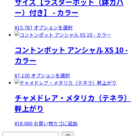
サイズ【ラスターポット（鉢カバ
複
ー）付き】 - カラー
数
の
バ
こ
¥
15,787
オプションを選択
リ
の
エ
商
コントンポット アンシャル XS 10 -
ー
品
シ
に
カラー
ョ
は
ン
複
こ
¥
7,130
オプションを選択
が
数
の
あ
の
商
り
バ
チャメドレア・メタリカ（テネラ）
品
ま
リ
に
幹上がり
す。
エ
は
オ
ー
複
プ
シ
¥
18,000
お買い物カゴに追加
数
シ
ョ
の
検索