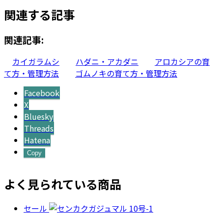
価
の
関連する記事
格
価
は
格
¥68,000
は
関連記事:
で
¥48,000
し
で
カイガラムシ
ハダニ・アカダニ
アロカシアの育
た。
す。
て方・管理方法
ゴムノキの育て方・管理方法
Facebook
X
Bluesky
Threads
Hatena
Copy
よく見られている商品
セール