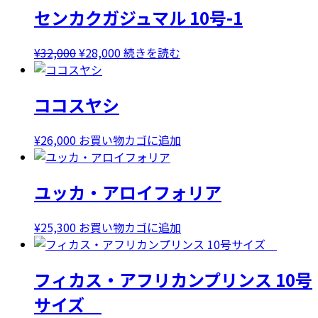
センカクガジュマル 10号-1
元
現
¥
32,000
¥
28,000
続きを読む
の
在
価
の
ココスヤシ
格
価
は
格
¥32,000
は
¥
26,000
お買い物カゴに追加
で
¥28,000
し
で
ユッカ・アロイフォリア
た。
す。
¥
25,300
お買い物カゴに追加
フィカス・アフリカンプリンス 10号
サイズ