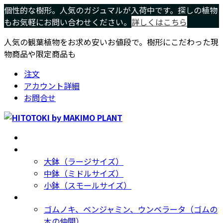
コ
ナ
個性的な樹形。人気のガジュマルが入荷中です。探しの植物
ン
ビ
もお気軽にお問い合わせください。
詳しくはこちら
テ
ゲ
人気の観葉植物をお求め安いお値段で。樹形にこだわった現
ン
ー
物商品や限定商品も
ツ
シ
へ
ョ
注文
ス
ン
アカウント詳細
キ
に
お問合せ
ッ
移
プ
動
ホーム
Home
サイズ別
Size
大鉢（ラージサイズ）
中鉢（ミドルサイズ）
小鉢（スモールサイズ）
種類別
Type
ゴムノキ、ベンジャミン、ウンベラータ（ゴムの
木の仲間）