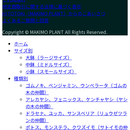
特定商取引に関する法律に基づく表示
HITOTOKI（MAKIMO PLANT）からのごあいさつ
よくあるご質問と回答
Copyright © MAKIMO PLANT All Rights Reserved.
ホーム
サイズ別
大鉢（ラージサイズ）
中鉢（ミドルサイズ）
小鉢（スモールサイズ）
種類別
ゴムノキ、ベンジャミン、ウンベラータ（ゴムの
木の仲間）
アレカヤシ、フェニックス、ケンチャヤシ（ヤシ
の木の仲間）
ドラセナ、ユッカ、サンスベリア（リュウゼツラ
ンの仲間）
ポトス、モンステラ、クワズイモ（サトイモの仲