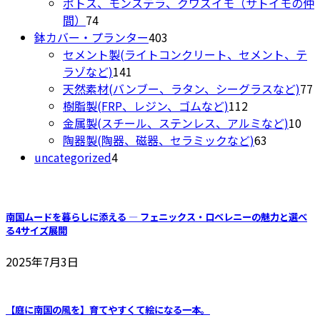
商
個
ポトス、モンステラ、クワズイモ（サトイモの仲
選
品
74
品
の
間）
74
択
ペ
個
商
403
鉢カバー・プランター
403
で
ー
の
品
個
セメント製(ライトコンクリート、セメント、テ
き
ジ
商
141
の
ラゾなど)
141
ま
か
品
個
商
7
天然素材(バンブー、ラタン、シーグラスなど)
77
す
ら
の
品
112
樹脂製(FRP、レジン、ゴムなど)
112
選
商
個
10
金属製(スチール、ステンレス、アルミなど)
10
択
品
の
63
個
陶器製(陶器、磁器、セラミックなど)
63
で
4
商
個
の
uncategorized
4
き
個
品
の
商
ま
の
商
品
す
商
品
南国ムードを暮らしに添える ― フェニックス・ロベレニーの魅力と選べ
品
る4サイズ展開
2025年7月3日
【庭に南国の風を】育てやすくて絵になる一本。