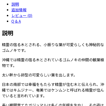
説明
ス
追加情報
ケ
レビュー (0)
ッ
Q & A
ト
（鉢
説明
カ
バ
精霊の宿る木とされる、小振りな葉が可愛らしくも神秘的な
ー）
ゴムノキです。
付
き】
沖縄では精霊の宿る木とされているゴムノキの仲間の観葉植
-
物です。
カ
ラ
太い幹から卵型の可愛らしい葉を出します。
ー
日本の南部では幸福をもたらす精霊が住む木と伝えられ、沖
個
縄ではキムジナー、奄美ではケンムンと呼ばれる精霊が住ん
でいると言われています。
長い期間育てたガジュマルは多くの気根を生やし、その姿は