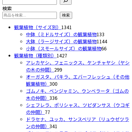
ョ
ン
バ
ン
が
検索
リ
は
あ
検索
エ
商
り
ー
1341
観葉植物（サイズ別）
1341
品
ま
シ
個
133
中鉢（ミドルサイズ）の観葉植物
133
ペ
す。
ョ
の
個
1144
大鉢（ラージサイズ）の観葉植物
1144
ー
オ
ン
商
の
66
個
小鉢（スモールサイズ）の観葉植物
66
ジ
プ
が
1427
品
商
個
の
観葉植物（種類別）
1427
か
シ
あ
個
品
の
商
アレカヤシ、フェニックス、ケンチャヤシ（ヤシ
ら
ョ
り
299
の
商
品
の木の仲間）
299
選
ン
ま
個
商
品
オーガスタ、パキラ、エバーフレッシュ（その他
択
は
す。
300
の
品
観葉植物）
300
で
商
オ
個
商
ゴムノキ、ベンジャミン、ウンベラータ（ゴムの
き
品
プ
の
336
品
木の仲間）
336
ま
ペ
シ
商
個
シェフレラ、ポリシャス、ツピダンサス（ウコギ
す
ー
ョ
77
品
の
の仲間）
77
ジ
ン
個
商
ドラセナ、ユッカ、サンスベリア（リュウゼツラ
か
は
の
品
341
ンの仲間）
341
ら
商