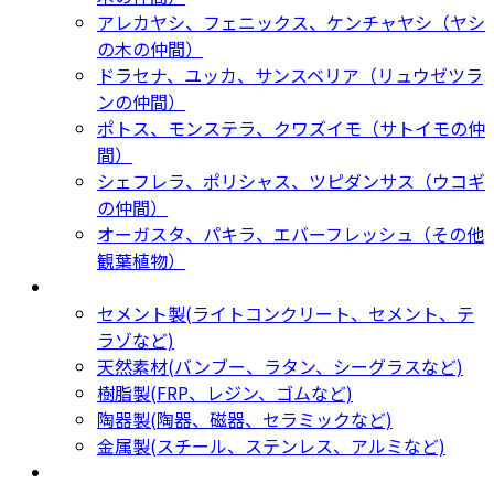
アレカヤシ、フェニックス、ケンチャヤシ（ヤシ
の木の仲間）
ドラセナ、ユッカ、サンスベリア（リュウゼツラ
ンの仲間）
ポトス、モンステラ、クワズイモ（サトイモの仲
間）
シェフレラ、ポリシャス、ツピダンサス（ウコギ
の仲間）
オーガスタ、パキラ、エバーフレッシュ（その他
観葉植物）
鉢カバー・プランター
Planter
セメント製(ライトコンクリート、セメント、テ
ラゾなど)
天然素材(バンブー、ラタン、シーグラスなど)
樹脂製(FRP、レジン、ゴムなど)
陶器製(陶器、磁器、セラミックなど)
金属製(スチール、ステンレス、アルミなど)
新着商品
New Products