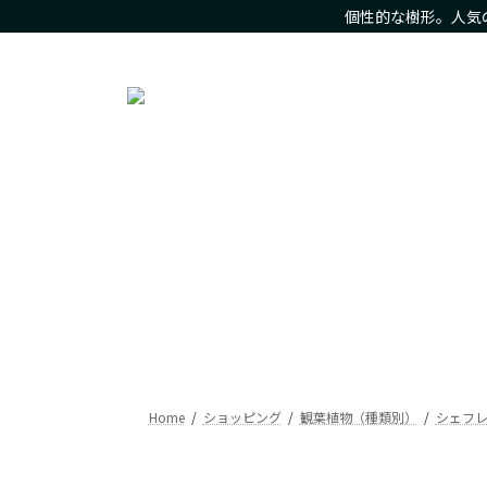
コ
ナ
個性的な樹形。人気
ン
ビ
人気の観葉植物をお求め安いお値段で。樹形にこだわった現
テ
ゲ
ン
ー
ツ
シ
へ
ョ
ス
ン
キ
に
ッ
移
プ
動
Home
ショッピング
観葉植物（種類別）
シェフ