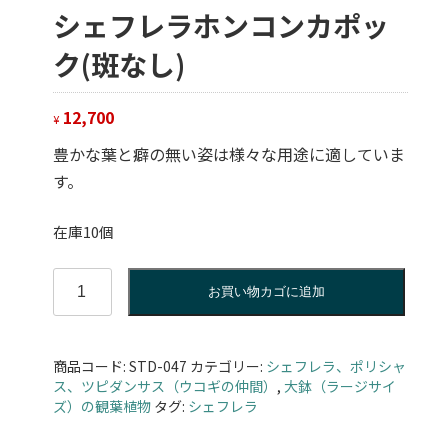
シェフレラホンコンカポッ
ク(斑なし)
12,700
¥
豊かな葉と癖の無い姿は様々な用途に適していま
す。
在庫10個
シ
お買い物カゴに追加
ェ
フ
レ
商品コード:
STD-047
カテゴリー:
シェフレラ、ポリシャ
ラ
ス、ツピダンサス（ウコギの仲間）
,
大鉢（ラージサイ
ホ
ズ）の観葉植物
タグ:
シェフレラ
ン
コ