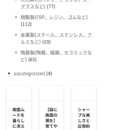
の
77
グラスなど)
77
商
個
品
樹脂製(FRP、レジン、ゴムなど)
の
112
112
商
個
品
金属製(スチール、ステンレス、ア
の
10
ルミなど)
10
商
個
品
陶器製(陶器、磁器、セラミックな
の
63
ど)
63
商
個
品
の
4
uncategorized
4
商
個
品
の
商
品
南国ム
【庭に
シャー
ードを
南国の
プな美
暮らし
風を】
しさと
に添え
育てや
圧倒的