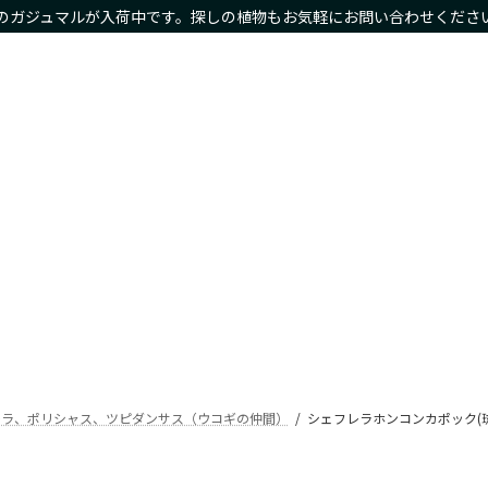
のガジュマルが入荷中です。探しの植物もお気軽にお問い合わせくださ
物商品や限定商品も
ホーム
サイズ別
種類別
鉢カバー・プランタ
Home
Size
Type
Planter
レラ、ポリシャス、ツピダンサス（ウコギの仲間）
シェフレラホンコンカポック(