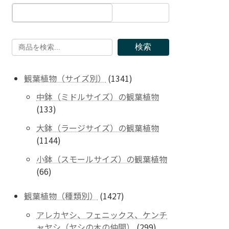
検索
1341
観葉植物（サイズ別）
1341
個
中鉢（ミドルサイズ）の観葉植物
の
133
133
商
個
品
大鉢（ラージサイズ）の観葉植物
の
1144
1144
商
個
品
小鉢（スモールサイズ）の観葉植物
の
66
66
商
個
品
の
1427
観葉植物（種類別）
1427
商
個
アレカヤシ、フェニックス、ケンチ
品
の
299
ャヤシ（ヤシの木の仲間）
299