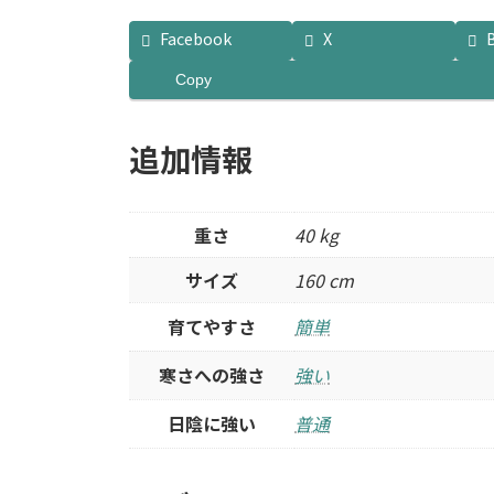
Facebook
X
Copy
追加情報
重さ
40 kg
サイズ
160 cm
育てやすさ
簡単
寒さへの強さ
強い
日陰に強い
普通