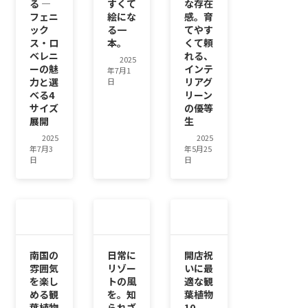
る ―
すくて
な存在
フェニ
絵にな
感。育
ック
る一
てやす
ス・ロ
本。
くて頼
ベレニ
れる、
2025
ーの魅
インテ
年7月1
力と選
リアグ
日
べる4
リーン
サイズ
の優等
展開
生
2025
2025
年7月3
年5月25
日
日
南国の
日常に
開店祝
雰囲気
リゾー
いに最
を楽し
トの風
適な観
める観
を。知
葉植物
葉植物
られざ
10