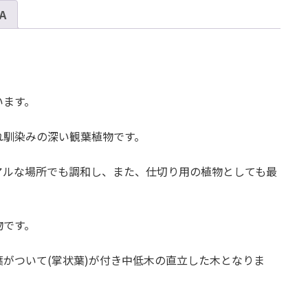
 A
ン
カ
ポ
ッ
ク
(斑
います。
な
し)
れ馴染みの深い観葉植物です。
個
アルな場所でも調和し、また、仕切り用の植物としても最
物です。
がついて(掌状葉)が付き中低木の直立した木となりま