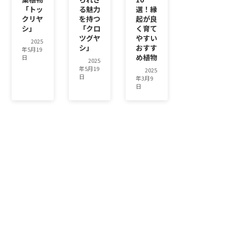
「トッ
る魅力
選！縁
クリヤ
を持つ
起が良
シ」
「クロ
く育て
ツグヤ
やすい
2025
シ」
おすす
年5月19
め植物
日
2025
年5月19
2025
日
年3月9
日