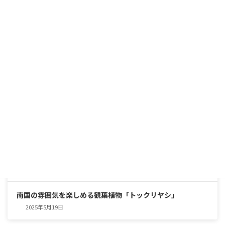
シャープな美しさと圧倒的な存在感。育てやすくて頼れる、
インテリアグリーンの優等生
2025年5月25日
南国の雰囲気を楽しめる観葉植物「トックリヤシ」
2025年5月19日