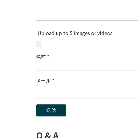
Upload up to 5 images or videos
名前
*
メール
*
Q & A