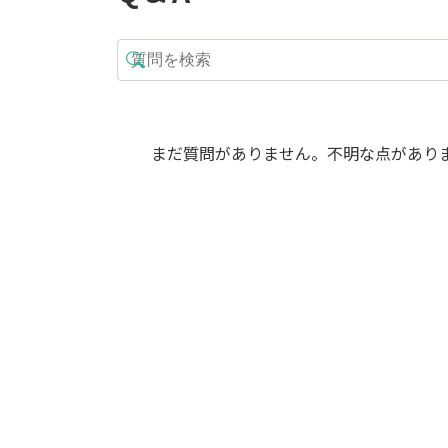
まだ質問がありません。不明な点があり
セール
【現物商品】オーガス
タ 8号サイズ-1