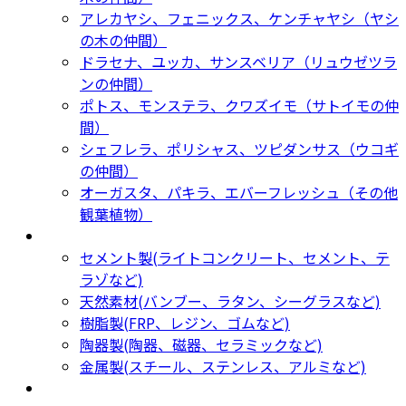
アレカヤシ、フェニックス、ケンチャヤシ（ヤシ
の木の仲間）
ドラセナ、ユッカ、サンスベリア（リュウゼツラ
ンの仲間）
ポトス、モンステラ、クワズイモ（サトイモの仲
間）
シェフレラ、ポリシャス、ツピダンサス（ウコギ
の仲間）
オーガスタ、パキラ、エバーフレッシュ（その他
観葉植物）
鉢カバー・プランター
Planter
セメント製(ライトコンクリート、セメント、テ
ラゾなど)
天然素材(バンブー、ラタン、シーグラスなど)
樹脂製(FRP、レジン、ゴムなど)
陶器製(陶器、磁器、セラミックなど)
金属製(スチール、ステンレス、アルミなど)
新着商品
New Products