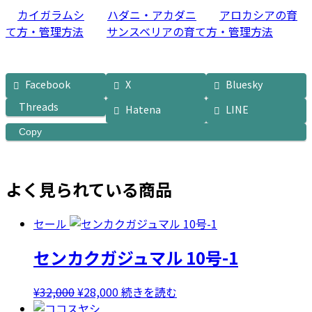
カイガラムシ
ハダニ・アカダニ
アロカシアの育
て方・管理方法
サンスベリアの育て方・管理方法
Facebook
X
Bluesky
Threads
Hatena
LINE
Copy
よく見られている商品
セール
センカクガジュマル 10号-1
元
現
¥
32,000
¥
28,000
続きを読む
の
在