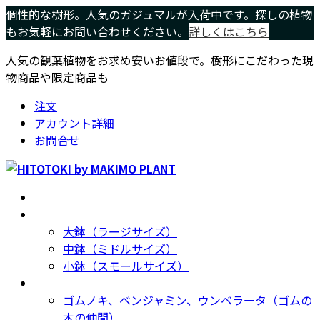
コ
ナ
個性的な樹形。人気のガジュマルが入荷中です。探しの植物
ン
ビ
もお気軽にお問い合わせください。
詳しくはこちら
テ
ゲ
人気の観葉植物をお求め安いお値段で。樹形にこだわった現
ン
ー
物商品や限定商品も
ツ
シ
へ
ョ
注文
ス
ン
アカウント詳細
キ
に
お問合せ
ッ
移
プ
動
ホーム
Home
サイズ別
Size
大鉢（ラージサイズ）
中鉢（ミドルサイズ）
小鉢（スモールサイズ）
種類別
Type
ゴムノキ、ベンジャミン、ウンベラータ（ゴムの
木の仲間）