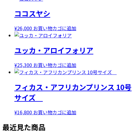
価
の
ココスヤシ
格
価
は
格
¥32,000
は
¥
26,000
お買い物カゴに追加
で
¥28,000
し
で
ユッカ・アロイフォリア
た。
す。
¥
25,300
お買い物カゴに追加
フィカス・アフリカンプリンス 10号
サイズ
¥
16,800
お買い物カゴに追加
最近見た商品