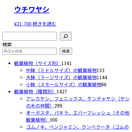
ョ
ウチワヤシ
ン
が
¥
21,700
続きを読む
あ
り
検索
ま
検索
す。
検索
オ
プ
1341
観葉植物（サイズ別）
1341
シ
個
133
中鉢（ミドルサイズ）の観葉植物
133
ョ
の
個
1144
大鉢（ラージサイズ）の観葉植物
1144
ン
商
の
66
個
小鉢（スモールサイズ）の観葉植物
66
は
1427
品
商
個
の
観葉植物（種類別）
1427
商
個
品
の
商
アレカヤシ、フェニックス、ケンチャヤシ（ヤシ
品
299
の
商
品
の木の仲間）
299
ペ
個
商
品
オーガスタ、パキラ、エバーフレッシュ（その他
ー
300
の
品
観葉植物）
300
ジ
個
商
ゴムノキ、ベンジャミン、ウンベラータ（ゴムの
か