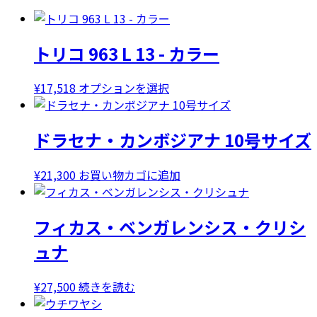
トリコ 963 L 13 - カラー
こ
¥
17,518
オプションを選択
の
商
ドラセナ・カンボジアナ 10号サイズ
品
に
は
¥
21,300
お買い物カゴに追加
複
数
フィカス・ベンガレンシス・クリシ
の
バ
ュナ
リ
エ
¥
27,500
続きを読む
ー
シ