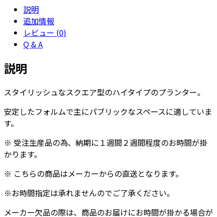
説明
イ
追加情報
2M
レビュー (0)
-
Q & A
カ
ラ
説明
ー
個
スタイリッシュなスクエア型のハイタイプのプランター。
安定したフォルムで主にパブリックなスペースに適していま
す。
※ 受注生産品の為、納期に１週間２週間程度のお時間が掛
かります。
※ こちらの商品はメーカーからの直送となります。
※お時間指定は承れませんのでご了承ください。
メーカー欠品の際は、商品のお届けにお時間が掛かる場合が