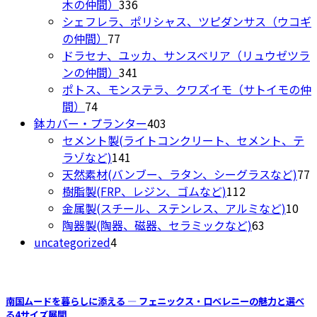
の
336
品
木の仲間）
336
ら
商
個
シェフレラ、ポリシャス、ツピダンサス（ウコギ
選
77
品
の
の仲間）
77
択
個
商
ドラセナ、ユッカ、サンスベリア（リュウゼツラ
で
の
品
341
ンの仲間）
341
き
商
個
ポトス、モンステラ、クワズイモ（サトイモの仲
ま
74
品
の
間）
74
す
個
商
403
鉢カバー・プランター
403
の
品
個
セメント製(ライトコンクリート、セメント、テ
商
141
の
ラゾなど)
141
品
個
商
7
天然素材(バンブー、ラタン、シーグラスなど)
77
の
品
112
樹脂製(FRP、レジン、ゴムなど)
112
商
個
10
金属製(スチール、ステンレス、アルミなど)
10
品
の
63
個
陶器製(陶器、磁器、セラミックなど)
63
4
商
個
の
uncategorized
4
個
品
の
商
の
商
品
商
品
南国ムードを暮らしに添える ― フェニックス・ロベレニーの魅力と選べ
品
る4サイズ展開