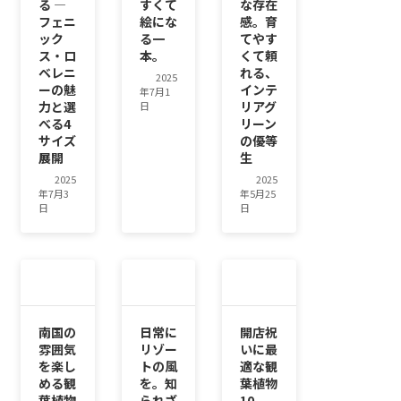
る ―
すくて
な存在
フェニ
絵にな
感。育
ック
る一
てやす
ス・ロ
本。
くて頼
ベレニ
れる、
2025
ーの魅
インテ
年7月1
力と選
リアグ
日
べる4
リーン
サイズ
の優等
展開
生
2025
2025
年7月3
年5月25
日
日
南国の
日常に
開店祝
雰囲気
リゾー
いに最
を楽し
トの風
適な観
める観
を。知
葉植物
葉植物
られざ
10