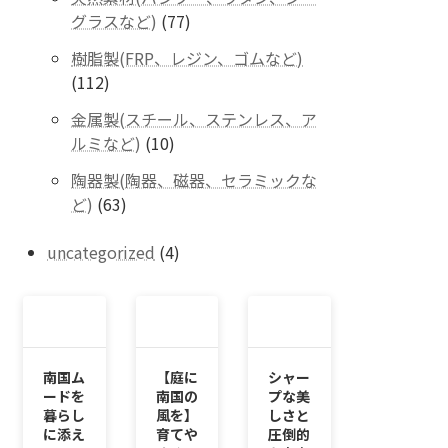
の
77
グラスなど)
77
商
個
品
樹脂製(FRP、レジン、ゴムなど)
の
112
112
商
個
品
金属製(スチール、ステンレス、ア
の
10
ルミなど)
10
商
個
品
陶器製(陶器、磁器、セラミックな
の
63
ど)
63
商
個
品
の
4
uncategorized
4
商
個
品
の
商
品
南国ム
【庭に
シャー
ードを
南国の
プな美
暮らし
風を】
しさと
に添え
育てや
圧倒的