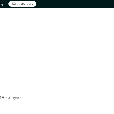
い。
詳しくはこちら
注文
アカウント詳細
お問合せ
ー
新着商品
おすすめ
現物商品
New Products
Recommendation
Actual item
イズ -Type2