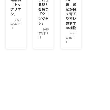
「トッ
る魅力
選！縁
クリヤ
を持つ
起が良
シ」
「クロ
く育て
ツグヤ
やすい
2025
シ」
おすす
年5月19
め植物
日
2025
年5月19
2025
日
年3月9
日