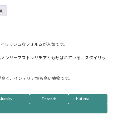
ケ
 A
ア
10
号
サ
イ
ズ
タイリッシュなフォルムが人気です。
-
Type2
名ノンリーフストレリチアとも呼ばれている、スタイリッ
個
が高く、インテリア性も高い植物です。
Bluesky
Hatena
Threads