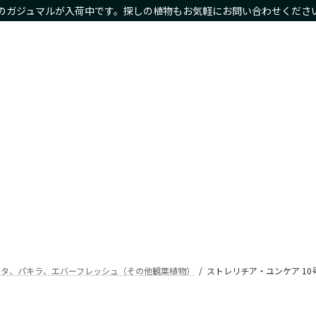
のガジュマルが入荷中です。探しの植物もお気軽にお問い合わせくださ
物商品や限定商品も
ホーム
サイズ別
種類別
鉢カバー・プランタ
Home
Size
Type
Planter
スタ、パキラ、エバーフレッシュ（その他観葉植物）
ストレリチア・ユンケア 10号サ