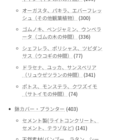
商
個
品
オーガスタ、パキラ、エバーフレッ
の
300
シュ（その他観葉植物）
300
商
個
品
ゴムノキ、ベンジャミン、ウンベラ
の
336
ータ（ゴムの木の仲間）
336
商
個
品
シェフレラ、ポリシャス、ツピダン
の
77
サス（ウコギの仲間）
77
商
個
品
ドラセナ、ユッカ、サンスベリア
の
341
（リュウゼツランの仲間）
341
商
個
品
ポトス、モンステラ、クワズイモ
の
74
（サトイモの仲間）
74
商
個
品
の
403
鉢カバー・プランター
403
商
個
セメント製(ライトコンクリート、
品
の
141
セメント、テラゾなど)
141
商
個
品
天然素材(バンブー、ラタン、シー