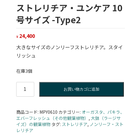
ストレリチア・ユンケア 10
号サイズ -Type2
24,400
¥
大きなサイズのノンリーフストレリチア。スタイ
リッシュ
在庫3個
ス
お買い物カゴに追加
ト
レ
リ
商品コード:
MPY0610
カテゴリー:
オーガスタ、パキラ、
チ
エバーフレッシュ（その他観葉植物）
,
大鉢（ラージサ
ア・
イズ）の観葉植物
タグ:
ストレリチア
,
ノンリーフ・スト
ユ
レリチア
ン