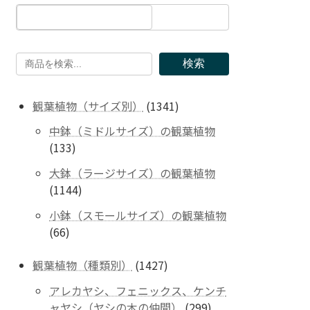
検索
1341
観葉植物（サイズ別）
1341
個
中鉢（ミドルサイズ）の観葉植物
の
133
133
商
個
品
大鉢（ラージサイズ）の観葉植物
の
1144
1144
商
個
品
小鉢（スモールサイズ）の観葉植物
の
66
66
商
個
品
の
1427
観葉植物（種類別）
1427
商
個
アレカヤシ、フェニックス、ケンチ
品
の
299
ャヤシ（ヤシの木の仲間）
299