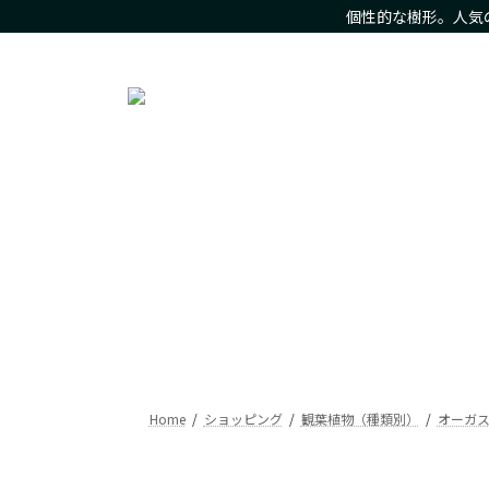
コ
ナ
個性的な樹形。人気
ン
ビ
人気の観葉植物をお求め安いお値段で。樹形にこだわった現
テ
ゲ
ン
ー
ツ
シ
へ
ョ
ス
ン
キ
に
ッ
移
プ
動
Home
ショッピング
観葉植物（種類別）
オーガ