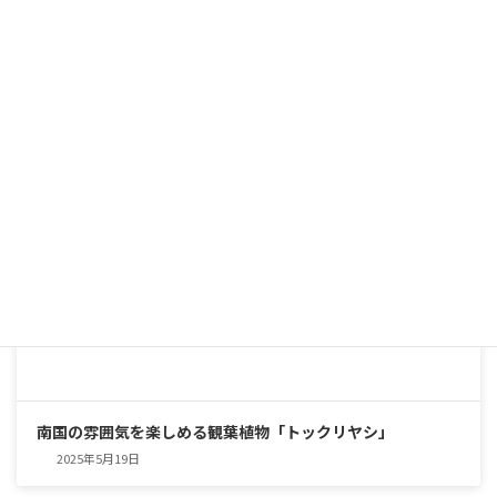
シャープな美しさと圧倒的な存在感。育てやすくて頼れる、
インテリアグリーンの優等生
2025年5月25日
南国の雰囲気を楽しめる観葉植物「トックリヤシ」
2025年5月19日