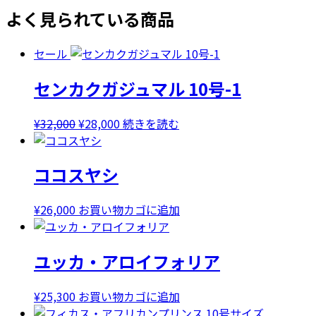
よく見られている商品
セール
センカクガジュマル 10号-1
元
現
¥
32,000
¥
28,000
続きを読む
の
在
価
の
ココスヤシ
格
価
は
格
¥32,000
は
¥
26,000
お買い物カゴに追加
で
¥28,000
し
で
ユッカ・アロイフォリア
た。
す。
¥
25,300
お買い物カゴに追加