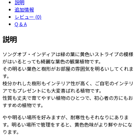
説明
ン
追加情報
デ
レビュー (0)
ィ
Q & A
ア
8
説明
号
ア
ソングオブ・インディアは緑の葉に黄色いストライプの模様
ル
がはいるとっても綺麗な葉色の観葉植物です。
マ
その明るい葉色と樹形がお部屋の雰囲気を明るいしてくれま
ミ
す。
ド
枝分かれした樹形もインテリア性が高く、ご自宅のインテリ
ル
アでもプレゼントにも大変喜ばれる植物です。
M
性質も丈夫で育てやすい植物のひとつで、初心者の方にもお
33
すすめの植物です。
個
やや明るい場所を好みますが、耐寒性もそれなりにありま
す。明るい場所で管理をすると、黄色色味がより鮮やかにな
ります。