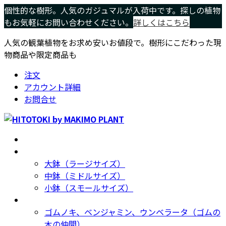
コ
ナ
個性的な樹形。人気のガジュマルが入荷中です。探しの植物
ン
ビ
もお気軽にお問い合わせください。
詳しくはこちら
テ
ゲ
人気の観葉植物をお求め安いお値段で。樹形にこだわった現
ン
ー
物商品や限定商品も
ツ
シ
へ
ョ
注文
ス
ン
アカウント詳細
キ
に
お問合せ
ッ
移
プ
動
ホーム
Home
サイズ別
Size
大鉢（ラージサイズ）
中鉢（ミドルサイズ）
小鉢（スモールサイズ）
種類別
Type
ゴムノキ、ベンジャミン、ウンベラータ（ゴムの
木の仲間）