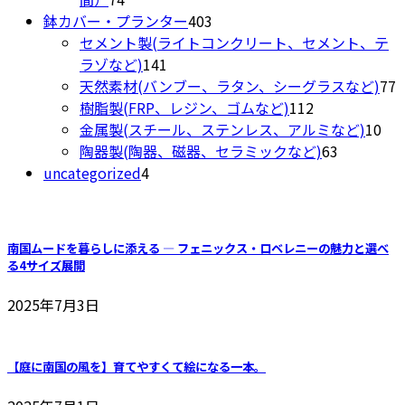
プ
個
商
403
鉢カバー・プランター
403
シ
の
品
個
セメント製(ライトコンクリート、セメント、テ
ョ
商
141
の
ラゾなど)
141
ン
品
個
商
7
天然素材(バンブー、ラタン、シーグラスなど)
77
は
の
品
112
樹脂製(FRP、レジン、ゴムなど)
112
商
商
個
10
金属製(スチール、ステンレス、アルミなど)
10
品
品
の
63
個
陶器製(陶器、磁器、セラミックなど)
63
ペ
4
商
個
の
uncategorized
4
ー
個
品
の
商
ジ
の
商
品
か
商
品
ら
南国ムードを暮らしに添える ― フェニックス・ロベレニーの魅力と選べ
品
選
る4サイズ展開
択
2025年7月3日
で
き
ま
【庭に南国の風を】育てやすくて絵になる一本。
す