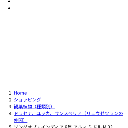
おすすめ
Recommendation
現物商品
Actual item
Home
ショッピング
観葉植物（種類別）
ドラセナ、ユッカ、サンスベリア（リュウゼツランの
仲間）
ソングオブ・インディア 8号 アルマ ミドル M 33