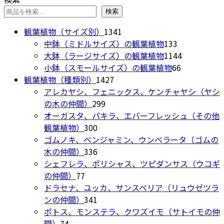
品
ョ
に
検索
ン
は
は
1341
観葉植物（サイズ別）
1341
複
商
個
133
中鉢（ミドルサイズ）の観葉植物
133
数
品
の
個
1144
大鉢（ラージサイズ）の観葉植物
1144
の
ペ
商
の
66
個
小鉢（スモールサイズ）の観葉植物
66
バ
ー
1427
品
商
個
の
観葉植物（種類別）
1427
リ
ジ
個
品
の
商
アレカヤシ、フェニックス、ケンチャヤシ（ヤシ
エ
か
299
の
商
品
の木の仲間）
299
ー
ら
個
商
品
オーガスタ、パキラ、エバーフレッシュ（その他
シ
選
300
の
品
観葉植物）
300
ョ
択
個
商
ゴムノキ、ベンジャミン、ウンベラータ（ゴムの
ン
で
の
336
品
木の仲間）
336
が
き
商
個
シェフレラ、ポリシャス、ツピダンサス（ウコギ
あ
ま
77
品
の
の仲間）
77
り
す
個
商
ドラセナ、ユッカ、サンスベリア（リュウゼツラ
ま
の
品
341
ンの仲間）
341
す。
商
個
ポトス、モンステラ、クワズイモ（サトイモの仲
オ
74
品
の
間）
74