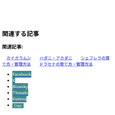
ングオキナワ チラシ仕立て 8号−１
元
現
¥
14,200
¥
10,800
お買い物カゴに追加
の
在
価
の
関連する記事
格
価
は
格
¥14,200
は
関連記事:
で
¥10,800
し
で
カイガラムシ
ハダニ・アカダニ
シェフレラの育
た。
す。
て方・管理方法
ドラセナの育て方・管理方法
Facebook
X
Bluesky
Threads
Hatena
Copy