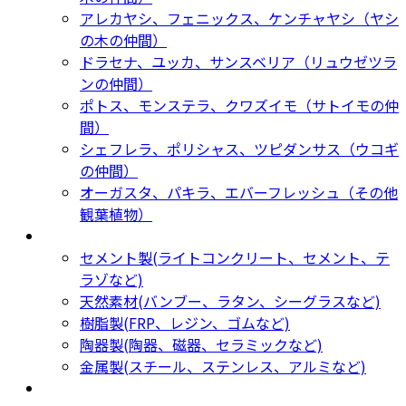
アレカヤシ、フェニックス、ケンチャヤシ（ヤシ
の木の仲間）
ドラセナ、ユッカ、サンスベリア（リュウゼツラ
ンの仲間）
ポトス、モンステラ、クワズイモ（サトイモの仲
間）
シェフレラ、ポリシャス、ツピダンサス（ウコギ
の仲間）
オーガスタ、パキラ、エバーフレッシュ（その他
観葉植物）
鉢カバー・プランター
Planter
セメント製(ライトコンクリート、セメント、テ
ラゾなど)
天然素材(バンブー、ラタン、シーグラスなど)
樹脂製(FRP、レジン、ゴムなど)
陶器製(陶器、磁器、セラミックなど)
金属製(スチール、ステンレス、アルミなど)
新着商品
New Products