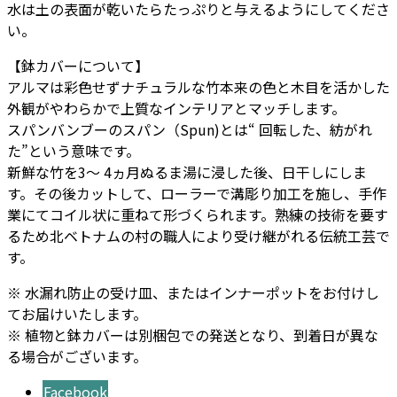
水は土の表面が乾いたらたっぷりと与えるようにしてくださ
い。
【鉢カバーについて】
アルマは彩色せずナチュラルな竹本来の色と木目を活かした
外観がやわらかで上質なインテリアとマッチします。
スパンバンブーのスパン（Spun)とは“ 回転した、紡がれ
た”という意味です。
新鮮な竹を3～ 4ヵ月ぬるま湯に浸した後、日干しにしま
す。その後カットして、ローラーで溝彫り加工を施し、手作
業にてコイル状に重ねて形づくられます。熟練の技術を要す
るため北ベトナムの村の職人により受け継がれる伝統工芸で
す。
※ 水漏れ防止の受け皿、またはインナーポットをお付けし
てお届けいたします。
※ 植物と鉢カバーは別梱包での発送となり、到着日が異な
る場合がございます。
Facebook