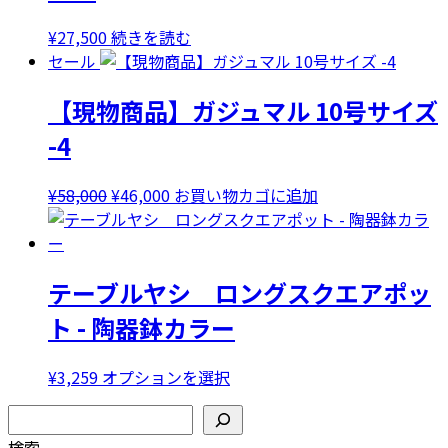
複
¥
27,500
続きを読む
数
セール
の
バ
【現物商品】ガジュマル 10号サイズ
リ
-4
エ
ー
シ
元
現
¥
58,000
¥
46,000
お買い物カゴに追加
ョ
の
在
ン
価
の
が
格
価
あ
テーブルヤシ ロングスクエアポッ
は
格
り
¥58,000
は
ト - 陶器鉢カラー
ま
で
¥46,000
す。
し
で
こ
¥
3,259
オプションを選択
オ
た。
す。
の
プ
検索
商
シ
検索