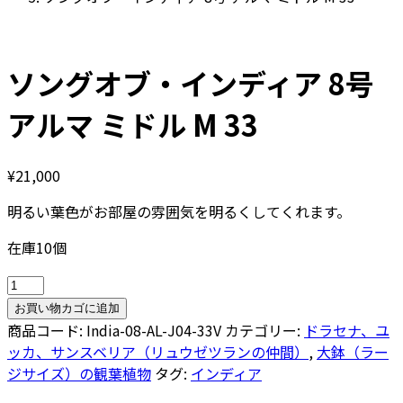
ソングオブ・インディア 8号
アルマ ミドル M 33
¥
21,000
明るい葉色がお部屋の雰囲気を明るくしてくれます。
在庫10個
ソ
ン
お買い物カゴに追加
グ
商品コード:
India-08-AL-J04-33V
カテゴリー:
ドラセナ、ユ
オ
ッカ、サンスベリア（リュウゼツランの仲間）
,
大鉢（ラー
ブ・
ジサイズ）の観葉植物
タグ:
インディア
イ