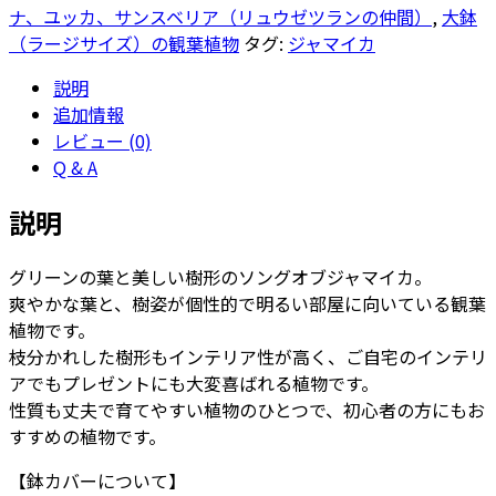
オ
ナ、ユッカ、サンスベリア（リュウゼツランの仲間）
,
大鉢
ブ・
（ラージサイズ）の観葉植物
タグ:
ジャマイカ
ジ
説明
ャ
追加情報
マ
レビュー (0)
イ
Q & A
カ
8
説明
号
ア
グリーンの葉と美しい樹形のソングオブジャマイカ。
ル
爽やかな葉と、樹姿が個性的で明るい部屋に向いている観葉
マ
植物です。
ト
枝分かれした樹形もインテリア性が高く、ご自宅のインテリ
ー
アでもプレゼントにも大変喜ばれる植物です。
ル
性質も丈夫で育てやすい植物のひとつで、初心者の方にもお
ユ
すすめの植物です。
ー
L
【鉢カバーについて】
60