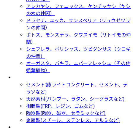
アレカヤシ、フェニックス、ケンチャヤシ（ヤシ
の木の仲間）
ドラセナ、ユッカ、サンスベリア（リュウゼツラ
ンの仲間）
ポトス、モンステラ、クワズイモ（サトイモの仲
間）
シェフレラ、ポリシャス、ツピダンサス（ウコギ
の仲間）
オーガスタ、パキラ、エバーフレッシュ（その他
観葉植物）
鉢カバー・プランター
Planter
セメント製(ライトコンクリート、セメント、テ
ラゾなど)
天然素材(バンブー、ラタン、シーグラスなど)
樹脂製(FRP、レジン、ゴムなど)
陶器製(陶器、磁器、セラミックなど)
金属製(スチール、ステンレス、アルミなど)
新着商品
New Products