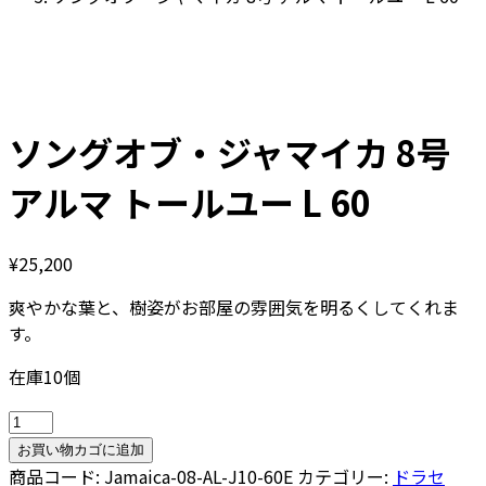
ソングオブ・ジャマイカ 8号
アルマ トールユー L 60
¥
25,200
爽やかな葉と、樹姿がお部屋の雰囲気を明るくしてくれま
す。
在庫10個
ソ
ン
お買い物カゴに追加
グ
商品コード:
Jamaica-08-AL-J10-60E
カテゴリー:
ドラセ