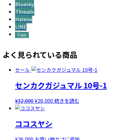
Bluesky
Threads
Hatena
LINE
Copy
よく見られている商品
セール
センカクガジュマル 10号-1
元
現
¥
32,000
¥
28,000
続きを読む
の
在
価
の
ココスヤシ
格
価
は
格
¥32,000
は
¥
26,000
お買い物カゴに追加