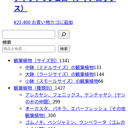
は
格
あ
ス）
¥38,000
は
り
で
¥29,800
ま
¥
23,400
お買い物カゴに追加
し
で
す。
た。
す。
検索
オ
プ
検索
シ
検索
ョ
1341
観葉植物（サイズ別）
1341
ン
個
133
中鉢（ミドルサイズ）の観葉植物
133
は
の
個
1144
大鉢（ラージサイズ）の観葉植物
1144
商
商
の
66
個
小鉢（スモールサイズ）の観葉植物
66
品
1427
品
商
個
の
観葉植物（種類別）
1427
ペ
個
品
の
商
アレカヤシ、フェニックス、ケンチャヤシ（ヤシ
ー
299
の
商
品
の木の仲間）
299
ジ
個
商
品
オーガスタ、パキラ、エバーフレッシュ（その他
か
300
の
品
観葉植物）
300
ら
個
商
ゴムノキ、ベンジャミン、ウンベラータ（ゴムの
選