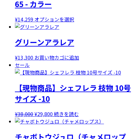
65 - カラー
こ
¥
14,259
オプションを選択
の
商
グリーンアラレア
品
に
は
¥
13,300
お買い物カゴに追加
複
セール
数
の
【現物商品】シェフレラ 枝物 10号
バ
リ
サイズ -10
エ
ー
元
現
¥
38,000
¥
29,800
続きを読む
シ
の
在
ョ
価
の
ン
チャボトウジュロ（チャメロップ
格
価
が