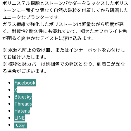
ポリエステル樹脂とストーンパウダーをミックスしたポリス
個
トーンに一面ずつ隈なく自然の砂粒を付着してから研磨した
ユニークなプランターです。
ガラス繊維で強化したポリストーンは軽量ながら強度が高
く、耐候性? 耐久性にも優れていて、褪せたオフホワイト色
が明るく爽やかなテイストに溶け込みます。
※ 水漏れ防止の受け皿、またはインナーポットをお付けし
てお届けいたします。
※ 植物と鉢カバーは別梱包での発送となり、到着日が異な
る場合がございます。
Facebook
X
Bluesky
Threads
Hatena
LINE
Copy