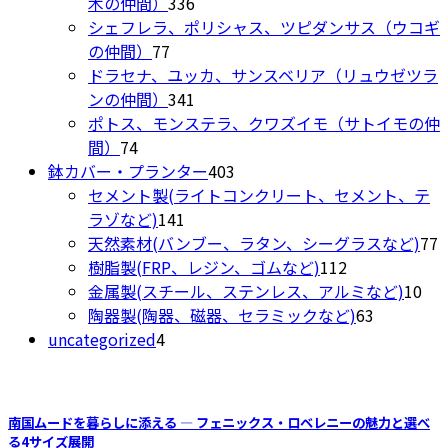
の
336
品
木の仲間）
336
択
商
個
シェフレラ、ポリシャス、ツピダンサス（ウコギ
で
77
品
の
の仲間）
77
き
個
商
ドラセナ、ユッカ、サンスベリア（リュウゼツラ
ま
の
品
341
ンの仲間）
341
す
商
個
ポトス、モンステラ、クワズイモ（サトイモの仲
74
品
の
間）
74
個
商
403
鉢カバー・プランター
403
の
品
個
セメント製(ライトコンクリート、セメント、テ
商
141
の
ラゾなど)
141
品
個
商
7
天然素材(バンブー、ラタン、シーグラスなど)
77
の
品
112
樹脂製(FRP、レジン、ゴムなど)
112
商
個
10
金属製(スチール、ステンレス、アルミなど)
10
品
の
63
個
陶器製(陶器、磁器、セラミックなど)
63
4
商
個
の
uncategorized
4
個
品
の
商
の
商
品
商
品
南国ムードを暮らしに添える ― フェニックス・ロベレニーの魅力と選べ
品
る4サイズ展開