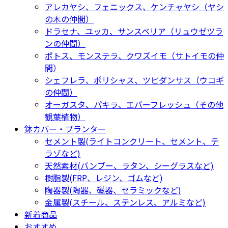
アレカヤシ、フェニックス、ケンチャヤシ（ヤシ
の木の仲間）
ドラセナ、ユッカ、サンスベリア（リュウゼツラ
ンの仲間）
ポトス、モンステラ、クワズイモ（サトイモの仲
間）
シェフレラ、ポリシャス、ツピダンサス（ウコギ
の仲間）
オーガスタ、パキラ、エバーフレッシュ（その他
観葉植物）
鉢カバー・プランター
セメント製(ライトコンクリート、セメント、テ
ラゾなど)
天然素材(バンブー、ラタン、シーグラスなど)
樹脂製(FRP、レジン、ゴムなど)
陶器製(陶器、磁器、セラミックなど)
金属製(スチール、ステンレス、アルミなど)
新着商品
おすすめ