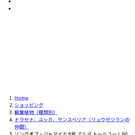
おすすめ
Recommendation
現物商品
Actual item
Home
ショッピング
観葉植物（種類別）
ドラセナ、ユッカ、サンスベリア（リュウゼツランの
仲間）
ソングオブ・ジャマイカ 8号 アルマ トールユー L 60