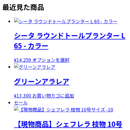
最近見た商品
シータ ラウンドトールプランター L
65 - カラー
こ
¥
14,259
オプションを選択
の
商
グリーンアラレア
品
に
は
¥
13,300
お買い物カゴに追加
複
セール
数
の
【現物商品】シェフレラ 枝物 10号
バ
リ