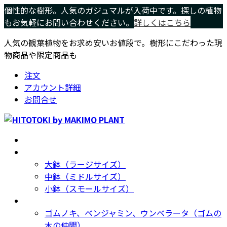
コ
ナ
個性的な樹形。人気のガジュマルが入荷中です。探しの植物
ン
ビ
もお気軽にお問い合わせください。
詳しくはこちら
テ
ゲ
人気の観葉植物をお求め安いお値段で。樹形にこだわった現
ン
ー
物商品や限定商品も
ツ
シ
へ
ョ
注文
ス
ン
アカウント詳細
キ
に
お問合せ
ッ
移
プ
動
ホーム
Home
サイズ別
Size
大鉢（ラージサイズ）
中鉢（ミドルサイズ）
小鉢（スモールサイズ）
種類別
Type
ゴムノキ、ベンジャミン、ウンベラータ（ゴムの
木の仲間）