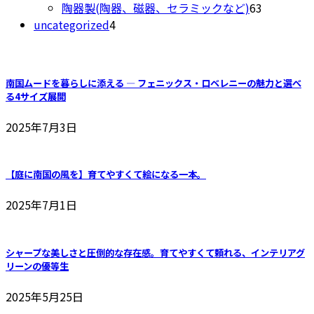
品
の
63
個
陶器製(陶器、磁器、セラミックなど)
63
4
商
個
の
uncategorized
4
個
品
の
商
の
商
品
商
品
南国ムードを暮らしに添える ― フェニックス・ロベレニーの魅力と選べ
品
る4サイズ展開
2025年7月3日
【庭に南国の風を】育てやすくて絵になる一本。
2025年7月1日
シャープな美しさと圧倒的な存在感。育てやすくて頼れる、インテリアグ
リーンの優等生
2025年5月25日