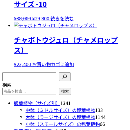
サイズ -10
エ
ー
元
現
¥
38,000
¥
29,800
続きを読む
シ
の
在
ョ
価
の
ン
チャボトウジュロ（チャメロップ
格
価
が
は
格
あ
ス）
¥38,000
は
り
で
¥29,800
ま
¥
23,400
お買い物カゴに追加
し
で
す。
た。
す。
検索
オ
プ
検索
シ
検索
ョ
1341
観葉植物（サイズ別）
1341
ン
個
133
中鉢（ミドルサイズ）の観葉植物
133
は
の
個
1144
大鉢（ラージサイズ）の観葉植物
1144
商
商
の
66
個
小鉢（スモールサイズ）の観葉植物
66
品