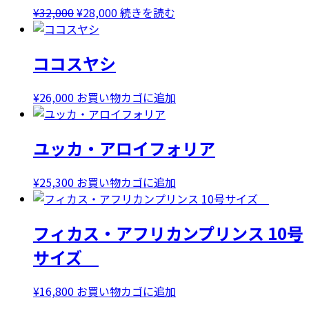
元
現
¥
32,000
¥
28,000
続きを読む
の
在
価
の
ココスヤシ
格
価
は
格
¥32,000
は
¥
26,000
お買い物カゴに追加
で
¥28,000
し
で
ユッカ・アロイフォリア
た。
す。
¥
25,300
お買い物カゴに追加
フィカス・アフリカンプリンス 10号
サイズ
¥
16,800
お買い物カゴに追加