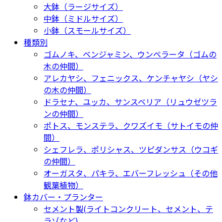
大鉢（ラージサイズ）
中鉢（ミドルサイズ）
小鉢（スモールサイズ）
種類別
ゴムノキ、ベンジャミン、ウンベラータ（ゴムの
木の仲間）
アレカヤシ、フェニックス、ケンチャヤシ（ヤシ
の木の仲間）
ドラセナ、ユッカ、サンスベリア（リュウゼツラ
ンの仲間）
ポトス、モンステラ、クワズイモ（サトイモの仲
間）
シェフレラ、ポリシャス、ツピダンサス（ウコギ
の仲間）
オーガスタ、パキラ、エバーフレッシュ（その他
観葉植物）
鉢カバー・プランター
セメント製(ライトコンクリート、セメント、テ
ラゾなど)