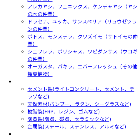
アレカヤシ、フェニックス、ケンチャヤシ（ヤシ
の木の仲間）
ドラセナ、ユッカ、サンスベリア（リュウゼツラ
ンの仲間）
ポトス、モンステラ、クワズイモ（サトイモの仲
間）
シェフレラ、ポリシャス、ツピダンサス（ウコギ
の仲間）
オーガスタ、パキラ、エバーフレッシュ（その他
観葉植物）
鉢カバー・プランター
Planter
セメント製(ライトコンクリート、セメント、テ
ラゾなど)
天然素材(バンブー、ラタン、シーグラスなど)
樹脂製(FRP、レジン、ゴムなど)
陶器製(陶器、磁器、セラミックなど)
金属製(スチール、ステンレス、アルミなど)
新着商品
New Products