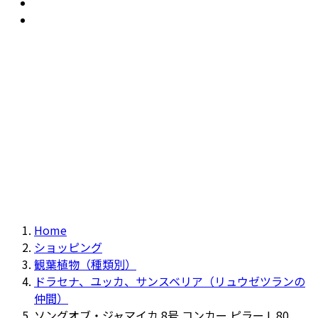
おすすめ
Recommendation
現物商品
Actual item
Home
ショッピング
観葉植物（種類別）
ドラセナ、ユッカ、サンスベリア（リュウゼツランの
仲間）
ソングオブ・ジャマイカ 8号 コンカー ピラー L 80