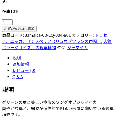
す。
在庫10個
ソ
ン
お買い物カゴに追加
グ
商品コード:
Jamaica-08-CQ-004-80E
カテゴリー:
ドラセ
オ
ナ、ユッカ、サンスベリア（リュウゼツランの仲間）
,
大鉢
ブ・
（ラージサイズ）の観葉植物
タグ:
ジャマイカ
ジ
説明
ャ
追加情報
マ
レビュー (0)
イ
Q & A
カ
8
説明
号
コ
グリーンの葉と美しい樹形のソングオブジャマイカ。
ン
爽やかな葉と、樹姿が個性的で明るい部屋に向いている観葉
カ
植物です。
ー