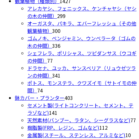
1427
品
商
個
の
観葉植物（種類別）
1427
ペ
個
品
の
商
アレカヤシ、フェニックス、ケンチャヤシ（ヤシ
ー
299
の
商
品
の木の仲間）
299
ジ
個
商
品
オーガスタ、パキラ、エバーフレッシュ（その他
か
300
の
品
観葉植物）
300
ら
個
商
ゴムノキ、ベンジャミン、ウンベラータ（ゴムの
選
の
336
品
木の仲間）
336
択
商
個
シェフレラ、ポリシャス、ツピダンサス（ウコギ
で
77
品
の
の仲間）
77
き
個
商
ドラセナ、ユッカ、サンスベリア（リュウゼツラ
ま
の
品
341
ンの仲間）
341
す
商
個
ポトス、モンステラ、クワズイモ（サトイモの仲
74
品
の
間）
74
個
商
403
鉢カバー・プランター
403
の
品
個
セメント製(ライトコンクリート、セメント、テ
商
141
の
ラゾなど)
141
品
個
商
7
天然素材(バンブー、ラタン、シーグラスなど)
77
の
品
112
樹脂製(FRP、レジン、ゴムなど)
112
商
個
10
金属製(スチール、ステンレス、アルミなど)
10