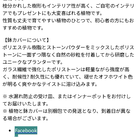
枝分かれした樹形もインテリア性が高く、ご自宅のインテリ
ピ
アでもプレゼントにも大変喜ばれる植物です。
ラ
性質も丈夫で育てやすい植物のひとつで、初心者の方にもお
ー
すすめの植物です。
L
80
【鉢カバーについて】
個
ポリエステル樹脂とストーンパウダーをミックスしたポリス
トーンに一面ずつ隈なく自然の砂粒を付着してから研磨した
ユニークなプランターです。
ガラス繊維で強化したポリストーンは軽量ながら強度が高
く、耐候性? 耐久性にも優れていて、褪せたオフホワイト色
が明るく爽やかなテイストに溶け込みます。
※ 水漏れ防止の受け皿、またはインナーポットをお付けし
てお届けいたします。
※ 植物と鉢カバーは別梱包での発送となり、到着日が異な
る場合がございます。
Facebook