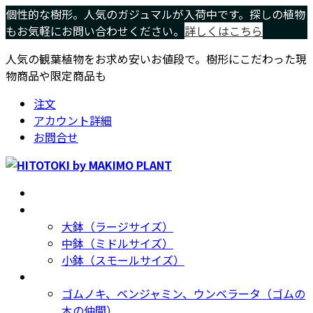
コ
ナ
個性的な樹形。人気のガジュマルが入荷中です。探しの植物
ン
ビ
もお気軽にお問い合わせください。
詳しくはこちら
テ
ゲ
人気の観葉植物をお求め安いお値段で。樹形にこだわった現
ン
ー
物商品や限定商品も
ツ
シ
へ
ョ
注文
ス
ン
アカウント詳細
キ
に
お問合せ
ッ
移
プ
動
ホーム
Home
サイズ別
Size
大鉢（ラージサイズ）
中鉢（ミドルサイズ）
小鉢（スモールサイズ）
種類別
Type
ゴムノキ、ベンジャミン、ウンベラータ（ゴムの
木の仲間）