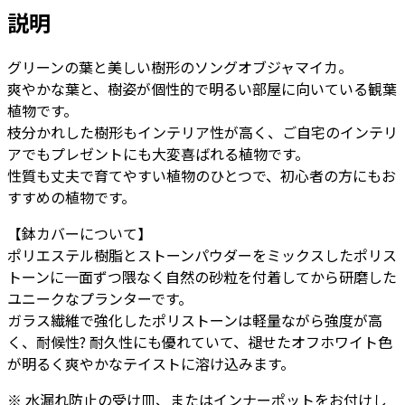
8
説明
号
ベ
グリーンの葉と美しい樹形のソングオブジャマイカ。
ー
爽やかな葉と、樹姿が個性的で明るい部屋に向いている観葉
タ
植物です。
キ
枝分かれした樹形もインテリア性が高く、ご自宅のインテリ
ュ
アでもプレゼントにも大変喜ばれる植物です。
ー
性質も丈夫で育てやすい植物のひとつで、初心者の方にもお
ブ
すすめの植物です。
プ
ラ
【鉢カバーについて】
ン
ポリエステル樹脂とストーンパウダーをミックスしたポリス
タ
トーンに一面ずつ隈なく自然の砂粒を付着してから研磨した
ー
ユニークなプランターです。
S
ガラス繊維で強化したポリストーンは軽量ながら強度が高
36
く、耐候性? 耐久性にも優れていて、褪せたオフホワイト色
-
が明るく爽やかなテイストに溶け込みます。
カ
ラ
※ 水漏れ防止の受け皿、またはインナーポットをお付けし