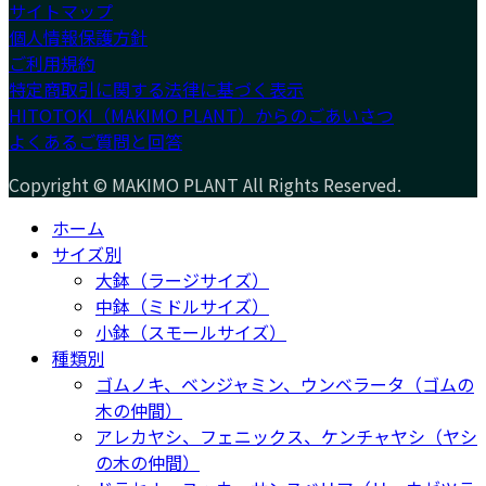
サイトマップ
個人情報保護方針
ご利用規約
特定商取引に関する法律に基づく表示
HITOTOKI（MAKIMO PLANT）からのごあいさつ
よくあるご質問と回答
Copyright © MAKIMO PLANT All Rights Reserved.
ホーム
サイズ別
大鉢（ラージサイズ）
中鉢（ミドルサイズ）
小鉢（スモールサイズ）
種類別
ゴムノキ、ベンジャミン、ウンベラータ（ゴムの
木の仲間）
アレカヤシ、フェニックス、ケンチャヤシ（ヤシ
の木の仲間）