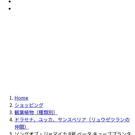
おすすめ
Recommendation
現物商品
Actual item
Home
ショッピング
観葉植物（種類別）
ドラセナ、ユッカ、サンスベリア（リュウゼツランの
仲間）
ソングオブ・ジャマイカ 8号 ベータ キューブプランタ