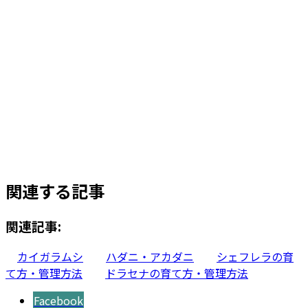
¥
25,200
お買い物カゴに追加
ソングオブ・ジャマイカ 8号 アルマ
ミドル M 33
¥
19,800
お買い物カゴに追加
関連する記事
関連記事:
カイガラムシ
ハダニ・アカダニ
シェフレラの育
て方・管理方法
ドラセナの育て方・管理方法
Facebook