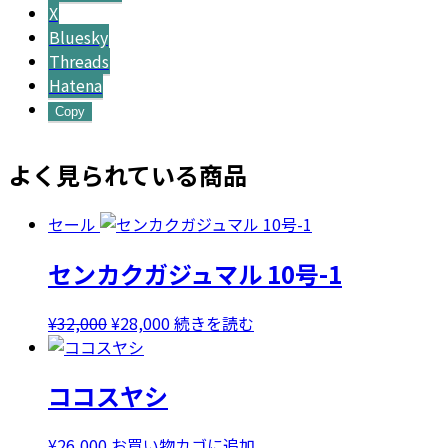
X
Bluesky
Threads
Hatena
Copy
よく見られている商品
セール
センカクガジュマル 10号-1
元
現
¥
32,000
¥
28,000
続きを読む
の
在
価
の
ココスヤシ
格
価
は
格
¥32,000
は
¥
26,000
お買い物カゴに追加