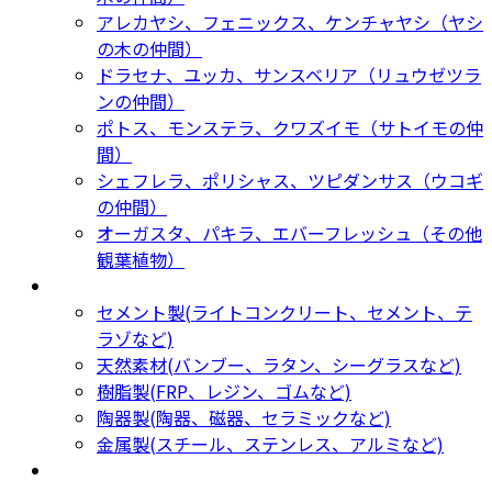
アレカヤシ、フェニックス、ケンチャヤシ（ヤシ
の木の仲間）
ドラセナ、ユッカ、サンスベリア（リュウゼツラ
ンの仲間）
ポトス、モンステラ、クワズイモ（サトイモの仲
間）
シェフレラ、ポリシャス、ツピダンサス（ウコギ
の仲間）
オーガスタ、パキラ、エバーフレッシュ（その他
観葉植物）
鉢カバー・プランター
Planter
セメント製(ライトコンクリート、セメント、テ
ラゾなど)
天然素材(バンブー、ラタン、シーグラスなど)
樹脂製(FRP、レジン、ゴムなど)
陶器製(陶器、磁器、セラミックなど)
金属製(スチール、ステンレス、アルミなど)
新着商品
New Products