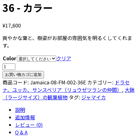
36 - カラー
¥
17,600
爽やかな葉と、樹姿がお部屋の雰囲気を明るくしてくれま
す。
Color
クリア
ソ
ン
お買い物カゴに追加
グ
商品コード:
Jamaica-08-FM-002-36E
カテゴリー:
ドラセ
オ
ナ、ユッカ、サンスベリア（リュウゼツランの仲間）
,
大鉢
ブ・
（ラージサイズ）の観葉植物
タグ:
ジャマイカ
ジ
説明
ャ
追加情報
マ
レビュー (0)
イ
Q & A
カ