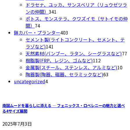
個
商
ドラセナ、ユッカ、サンスベリア（リュウゼツラ
の
品
341
ンの仲間）
341
商
個
ポトス、モンステラ、クワズイモ（サトイモの仲
74
品
の
間）
74
個
商
403
鉢カバー・プランター
403
の
品
個
セメント製(ライトコンクリート、セメント、テ
商
141
の
ラゾなど)
141
品
個
商
7
天然素材(バンブー、ラタン、シーグラスなど)
77
の
品
112
樹脂製(FRP、レジン、ゴムなど)
112
商
個
10
金属製(スチール、ステンレス、アルミなど)
10
品
の
63
個
陶器製(陶器、磁器、セラミックなど)
63
4
商
個
の
uncategorized
4
個
品
の
商
の
商
品
商
品
南国ムードを暮らしに添える ― フェニックス・ロベレニーの魅力と選べ
品
る4サイズ展開
2025年7月3日