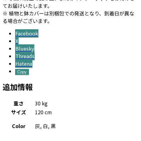
ー
てお届けいたします。
個
※ 植物と鉢カバーは別梱包での発送となり、到着日が異な
る場合がございます。
Facebook
X
Bluesky
Threads
Hatena
Copy
追加情報
重さ
30 kg
サイズ
120 cm
Color
灰, 白, 黒