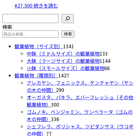
¥
27,500
続きを読む
検索
検索
検索
1341
観葉植物（サイズ別）
1341
個
133
中鉢（ミドルサイズ）の観葉植物
133
の
個
1144
大鉢（ラージサイズ）の観葉植物
1144
商
の
66
個
小鉢（スモールサイズ）の観葉植物
66
1427
品
商
個
の
観葉植物（種類別）
1427
個
品
の
商
アレカヤシ、フェニックス、ケンチャヤシ（ヤシ
299
の
商
品
の木の仲間）
299
個
商
品
オーガスタ、パキラ、エバーフレッシュ（その他
300
の
品
観葉植物）
300
個
商
ゴムノキ、ベンジャミン、ウンベラータ（ゴムの
の
336
品
木の仲間）
336
商
個
シェフレラ、ポリシャス、ツピダンサス（ウコギ
77
品
の
の仲間）
77