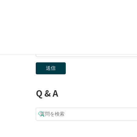
名前
*
メール
*
Q & A