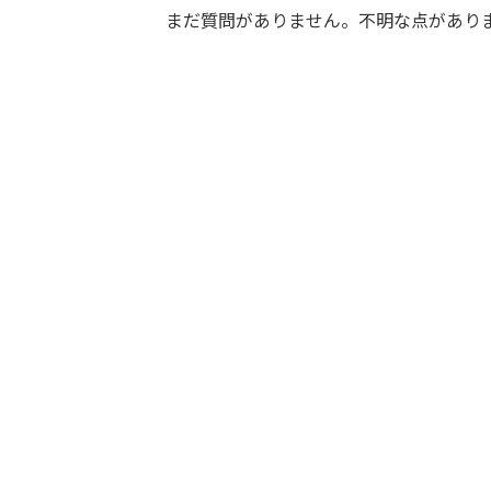
まだ質問がありません。不明な点があり
タイワンモミジ 10号
サイズ
22,300
¥
お買い物カゴに追加