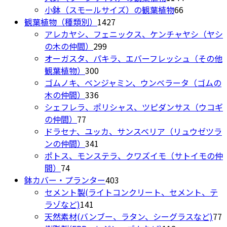
プ
シ
商
の
66
個
小鉢（スモールサイズ）の観葉植物
66
か
シ
ョ
1427
品
商
個
の
観葉植物（種類別）
1427
ら
ョ
ン
個
品
の
商
アレカヤシ、フェニックス、ケンチャヤシ（ヤシ
選
ン
が
299
の
商
品
の木の仲間）
299
択
は
あ
個
商
品
オーガスタ、パキラ、エバーフレッシュ（その他
で
商
り
300
の
品
観葉植物）
300
き
品
ま
個
商
ゴムノキ、ベンジャミン、ウンベラータ（ゴムの
ま
ペ
す。
の
336
品
木の仲間）
336
す
ー
オ
商
個
シェフレラ、ポリシャス、ツピダンサス（ウコギ
ジ
プ
77
品
の
の仲間）
77
か
シ
個
商
ドラセナ、ユッカ、サンスベリア（リュウゼツラ
ら
ョ
の
品
341
ンの仲間）
341
選
ン
商
個
ポトス、モンステラ、クワズイモ（サトイモの仲
択
は
74
品
の
間）
74
で
商
個
商
403
鉢カバー・プランター
403
き
品
の
品
個
セメント製(ライトコンクリート、セメント、テ
ま
ペ
商
141
の
ラゾなど)
141
す
ー
品
個
商
7
天然素材(バンブー、ラタン、シーグラスなど)
77
ジ