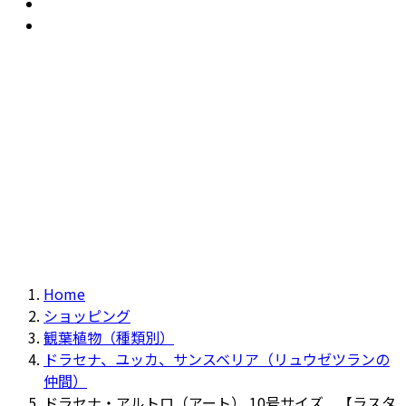
おすすめ
Recommendation
現物商品
Actual item
Home
ショッピング
観葉植物（種類別）
ドラセナ、ユッカ、サンスベリア（リュウゼツランの
仲間）
ドラセナ・アルトロ（アート） 10号サイズ 【ラスタ