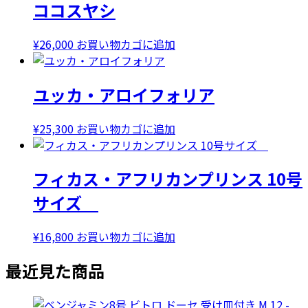
ココスヤシ
格
価
は
格
¥32,000
は
¥
26,000
お買い物カゴに追加
で
¥28,000
し
で
ユッカ・アロイフォリア
た。
す。
¥
25,300
お買い物カゴに追加
フィカス・アフリカンプリンス 10号
サイズ
¥
16,800
お買い物カゴに追加
最近見た商品