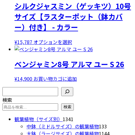
シルクジャスミン（ゲッキツ）10号
シ
に
ョ
は
サイズ【ラスターポット（鉢カバ
ン
複
ー）付き】 - カラー
が
数
あ
の
り
バ
こ
¥
15,787
オプションを選択
ま
リ
の
す。
エ
商
ベンジャミン8号 アルマ ユー S 26
オ
ー
品
プ
シ
に
シ
ョ
は
¥
14,900
お買い物カゴに追加
ョ
ン
複
検索
ン
が
数
は
あ
の
検索
商
り
バ
検索
品
ま
リ
1341
観葉植物（サイズ別）
1341
ペ
す。
エ
個
133
中鉢（ミドルサイズ）の観葉植物
133
ー
オ
ー
の
個
1144
大鉢（ラージサイズ）の観葉植物
1144
ジ