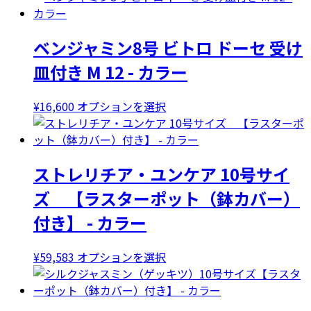
ベンジャミン8号 ビトロ ドーセ 受け
皿付き M 12 - カラー
こ
¥
16,600
オプションを選択
の
商
品
ストレリチア・ユンケア 10号サイ
に
は
ズ 【ラスターポット（鉢カバー）
複
付き】 - カラー
数
の
バ
こ
¥
59,583
オプションを選択
リ
の
エ
商
ー
品