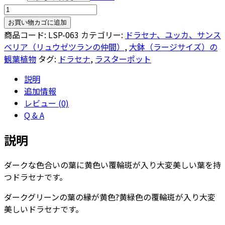
ド
ラ
お買い物カゴに追加
セ
商品コード:
LSP-063
カテゴリー:
ドラセナ、ユッカ、サンス
ナ・
ベリア（リュウゼツランの仲間）
,
大鉢（ラージサイズ）の
ア
観葉植物
タグ:
ドラセナ
,
ラスターポット
ル
説明
ト
追加情報
ロ
レビュー (0)
（ア
Q & A
ー
ト）
説明
10
号
ダークな色合いの葉に黄色い覆輪斑が入り大変美しい葉を持
サ
つドラセナです。
イ
ズ
ダークグリーンの葉の縁が黄色?黄緑色の覆輪斑が入り大変
【ラ
美しいドラセナです。
ス
タ