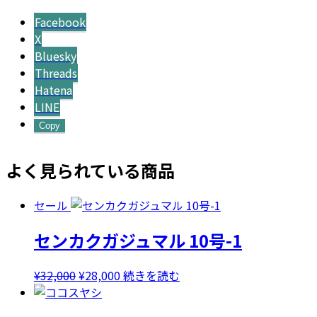
Facebook
X
Bluesky
Threads
Hatena
LINE
Copy
よく見られている商品
セール
センカクガジュマル 10号-1
元
現
¥
32,000
¥
28,000
続きを読む
の
在
価
の