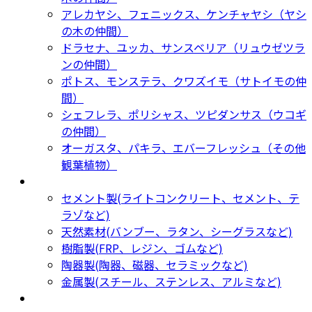
アレカヤシ、フェニックス、ケンチャヤシ（ヤシ
の木の仲間）
ドラセナ、ユッカ、サンスベリア（リュウゼツラ
ンの仲間）
ポトス、モンステラ、クワズイモ（サトイモの仲
間）
シェフレラ、ポリシャス、ツピダンサス（ウコギ
の仲間）
オーガスタ、パキラ、エバーフレッシュ（その他
観葉植物）
鉢カバー・プランター
Planter
セメント製(ライトコンクリート、セメント、テ
ラゾなど)
天然素材(バンブー、ラタン、シーグラスなど)
樹脂製(FRP、レジン、ゴムなど)
陶器製(陶器、磁器、セラミックなど)
金属製(スチール、ステンレス、アルミなど)
新着商品
New Products