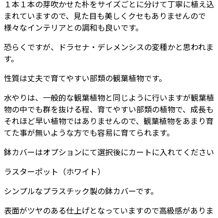
１本１本の芽吹かせた朴をサイズごとに分けて丁寧に植え込
ー
まれていますので、見た目も美しくクセもありませんので
ポ
様々なインテリアとの調和も良いです。
ッ
恐らくですが、ドラセナ・デレメンシスの変種かと思われま
ト
す。
（鉢
カ
性質は丈夫で育てやすい部類の観葉植物です。
バ
ー）
水やりは、一般的な観葉植物と同じように行いますが観葉植
付
物の中でも群を抜ける程、育てやすい部類の植物で、成長も
き】
それほど早い植物ではありませんので、観葉植物をあまり育
-
てた事が無いような方でも容易に育てられます。
カ
鉢カバーはオプションにて選択後にカートに入れてください
ラ
ー
ラスターポット（ホワイト）
個
シンプルなプラスチック製の鉢カバーです。
表面がツヤのある仕上げとなっていますので高級感がありま