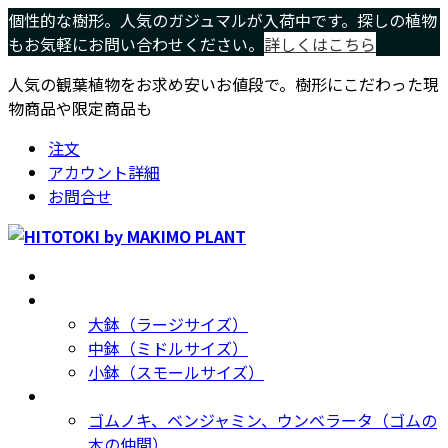
コ
ナ
個性的な樹形。人気のガジュマルが入荷中です。探しの植物
ン
ビ
もお気軽にお問い合わせください。
詳しくはこちら
テ
ゲ
人気の観葉植物をお求め安いお値段で。樹形にこだわった現
ン
ー
物商品や限定商品も
ツ
シ
へ
ョ
注文
ス
ン
アカウント詳細
キ
に
お問合せ
ッ
移
プ
動
ホーム
Home
サイズ別
Size
大鉢（ラージサイズ）
中鉢（ミドルサイズ）
小鉢（スモールサイズ）
種類別
Type
ゴムノキ、ベンジャミン、ウンベラータ（ゴムの
木の仲間）