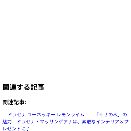
セール
【現物商品】ドラセナ・グリーンソ
ングオキナワ チラシ仕立て 8号−１
元
現
¥
14,200
¥
10,800
お買い物カゴに追加
の
在
価
の
関連する記事
格
価
は
格
¥14,200
は
関連記事:
で
¥10,800
し
で
ドラセナ ワーネッキー レモンライム
「幸せの木」の
た。
す。
魅力 ドラセナ・マッサンゲアナは、素敵なインテリア＆プ
レゼントに♪