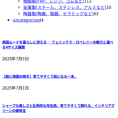
の
品
112
樹脂製(FRP、レジン、ゴムなど)
112
か
商
個
10
金属製(スチール、ステンレス、アルミなど)
10
ら
品
の
63
個
陶器製(陶器、磁器、セラミックなど)
63
選
4
商
個
の
uncategorized
4
択
個
品
の
商
で
の
商
品
き
商
品
ま
南国ムードを暮らしに添える ― フェニックス・ロベレニーの魅力と選べ
品
す
る4サイズ展開
2025年7月3日
【庭に南国の風を】育てやすくて絵になる一本。
2025年7月1日
シャープな美しさと圧倒的な存在感。育てやすくて頼れる、インテリアグ
リーンの優等生