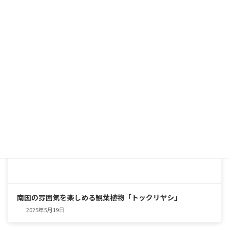
シャープな美しさと圧倒的な存在感。育てやすくて頼れる、
インテリアグリーンの優等生
2025年5月25日
南国の雰囲気を楽しめる観葉植物「トックリヤシ」
2025年5月19日